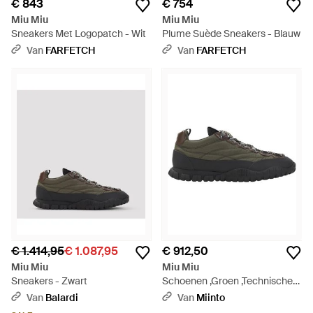
€ 843
€ 754
Miu Miu
Miu Miu
Sneakers Met Logopatch - Wit
Plume Suède Sneakers - Blauw
Van
FARFETCH
Van
FARFETCH
€ 1.414,95
€ 1.087,95
€ 912,50
Miu Miu
Miu Miu
Sneakers - Zwart
Schoenen ,Groen ,Technische
Sneakers - Zwart
Van
Balardi
Van
Miinto