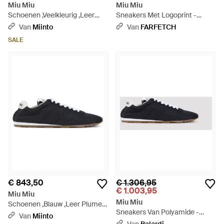
Miu Miu
Miu Miu
Schoenen ,Veelkleurig ,Leer
Sneakers Met Logoprint -
Gymnasium Sneaker - Bruin
Blauw
Van
Miinto
Van
FARFETCH
SALE
€ 843,50
€ 1.306,95
€ 1.003,95
Miu Miu
Miu Miu
Schoenen ,Blauw ,Leer Plume
Sneakers Van Polyamide -
Sneakers - Blauw
Van
Miinto
Blauw