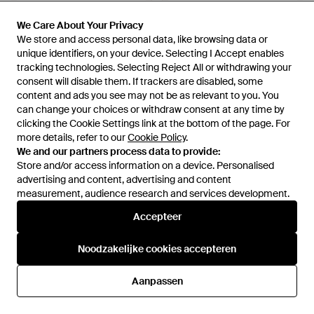
€ 390
We Care About Your Privacy
We Care About Your Privacy
€ 390
We store and access personal data, like browsing data or
We store and access personal data, like browsing data or
Miu Miu
Miu Miu
unique identifiers, on your device. Selecting I Accept enables
unique identifiers, on your device. Selecting I Accept enables
Vrouwelijk Sunglass Mu 52Ys -
Vrouwelijk Sunglass Mu 52Ys -
tracking technologies. Selecting Reject All or withdrawing your
tracking technologies. Selecting Reject All or withdrawing your
Zwart
Zwart
Van
Sunglass Hut
Van
Sunglass Hut
consent will disable them. If trackers are disabled, some
consent will disable them. If trackers are disabled, some
content and ads you see may not be as relevant to you. You
content and ads you see may not be as relevant to you. You
can change your choices or withdraw consent at any time by
can change your choices or withdraw consent at any time by
clicking the Cookie Settings link at the bottom of the page. For
clicking the Cookie Settings link at the bottom of the page. For
more details, refer to our
more details, refer to our
Cookie Policy
Cookie Policy
.
.
We and our partners process data to provide:
We and our partners process data to provide:
Store and/or access information on a device. Personalised
Store and/or access information on a device. Personalised
advertising and content, advertising and content
advertising and content, advertising and content
measurement, audience research and services development.
measurement, audience research and services development.
Accepteer
Accepteer
Noodzakelijke cookies accepteren
Noodzakelijke cookies accepteren
€ 390
€ 390
Aanpassen
Aanpassen
Miu Miu
Miu Miu
Vrouwelijk Sunglass Mu 54Zs -
Vrouwelijk Sunglass Mu 52Ys -