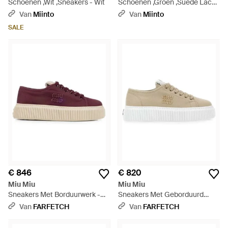
Schoenen ,Wit ,Sneakers - Wit
Schoenen ,Groen ,Suède Lace
Up Oleandro Suède Kalfsleren
Van
Miinto
Van
Miinto
Sneakers - Groen
SALE
€ 846
€ 820
Miu Miu
Miu Miu
Sneakers Met Borduurwerk -
Sneakers Met Geborduurd
Paars
Logo En Plateauzool - Wit
Van
FARFETCH
Van
FARFETCH