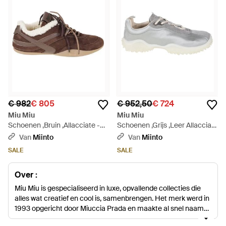
€ 982
€ 805
€ 952,50
€ 724
Miu Miu
Miu Miu
Schoenen ,Bruin ,Allacciate -
Schoenen ,Grijs ,Leer Allacciate
Bruin
Lage Sneakers - Grijs
Van
Miinto
Van
Miinto
SALE
SALE
Over :
Miu Miu is gespecialiseerd in luxe, opvallende collecties die
alles wat creatief en cool is, samenbrengen. Het merk werd in
1993 opgericht door Miuccia Prada en maakte al snel naam
als een van de modernste spelers in de modebranche. Ga