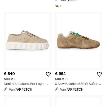
Van
Balardi
SALE
€ 840
€ 952
Miu Miu
Miu Miu
Denim Sneakers Met Logo -
X New Balance 530 Sl Suède
Wit
Sneakers - Naturel
Van
FARFETCH
Van
FARFETCH