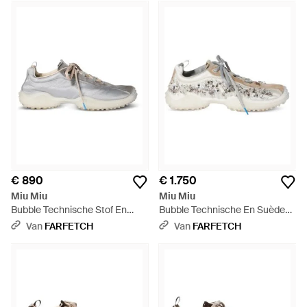
voor ultra-modieus met een paar sneakers van Miu Miu. Deze
collectie is speels, edgy en innovatief, en combineert
klassieke ontwerpen en vakmanschap van premium kwaliteit
met opvallende kleuren en vrolijke versieringen.
€ 890
€ 1.750
Miu Miu
Miu Miu
Bubble Technische Stof En
Bubble Technische En Suède
Suède Sneakers - Wit
Sneakers Met Borduurwerk -
Van
FARFETCH
Van
FARFETCH
Wit