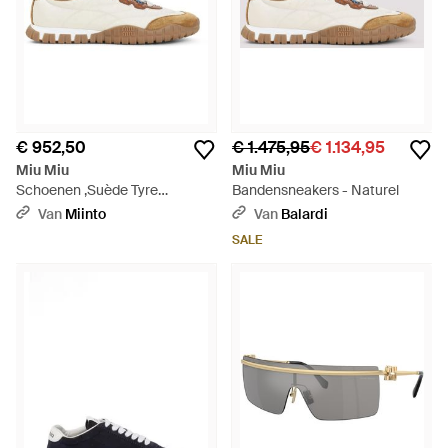
€ 952,50
€ 1.475,95
€ 1.134,95
Miu Miu
Miu Miu
Schoenen ,Suède Tyre
Bandensneakers - Naturel
Sneakers - Meerkleurig
Van
Miinto
Van
Balardi
SALE