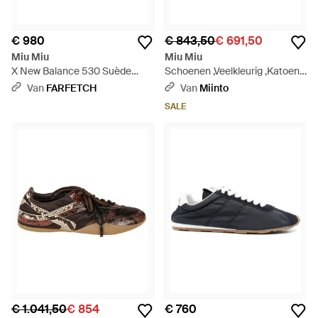
€ 980
€ 843,50
€ 691,50
Miu Miu
Miu Miu
X New Balance 530 Suède
Schoenen ,Veelkleurig ,Katoen
Sneakers Met Logopatch -
Gymnasium Sneakers - Bruin
Van
FARFETCH
Van
Miinto
Bruin
SALE
€ 1.041,50
€ 854
€ 760