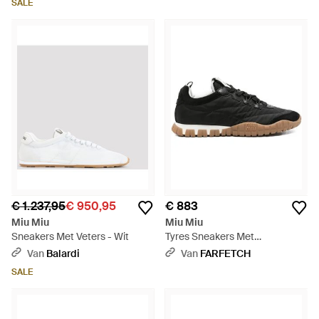
SALE
€ 1.237,95
€ 950,95
€ 883
Miu Miu
Miu Miu
Sneakers Met Veters - Wit
Tyres Sneakers Met
Plateauzool - Zwart
Van
Balardi
Van
FARFETCH
SALE