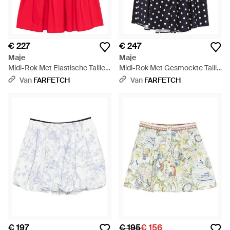
€ 227
€ 247
Maje
Maje
Midi-Rok Met Elastische Taille -
Midi-Rok Met Gesmockte Taille
Rood
En Stippen - Blauw
Van
FARFETCH
Van
FARFETCH
€ 197
€ 195
€ 156