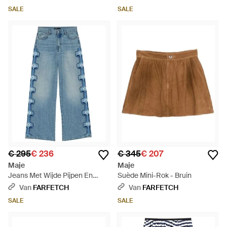
SALE
SALE
€ 295
€ 236
€ 345
€ 207
Maje
Maje
Jeans Met Wijde Pijpen En
Suède Mini-Rok - Bruin
Geborduurde Bloemen - Blauw
Van
FARFETCH
Van
FARFETCH
SALE
SALE