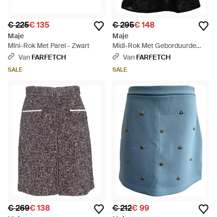
€ 225
€ 135
€ 295
€ 148
Maje
Maje
Mini-Rok Met Parel - Zwart
Midi-Rok Met Geborduurde
Bloemen - Zwart
Van
FARFETCH
Van
FARFETCH
SALE
SALE
€ 269
€ 138
€ 212
€ 99