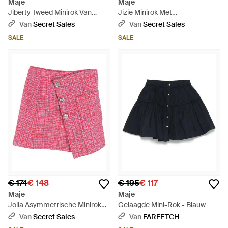
Maje
Maje
Jiberty Tweed Minirok Van
Jizie Minirok Met
Katoen - Meerkleurig
Bijenversiering - Blauw
Van
Secret Sales
Van
Secret Sales
SALE
SALE
€ 174
€ 148
€ 195
€ 117
Maje
Maje
Jolia Asymmetrische Minirok
Gelaagde Mini-Rok - Blauw
Van Tweed - Roze
Van
Secret Sales
Van
FARFETCH