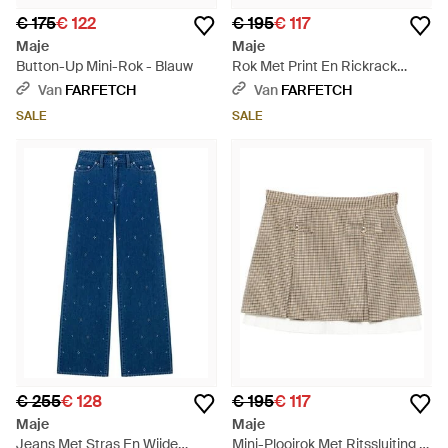
€ 175
€ 122
€ 195
€ 117
Maje
Maje
Button-Up Mini-Rok - Blauw
Rok Met Print En Rickrack
Afwerking - Naturel
Van
FARFETCH
Van
FARFETCH
SALE
SALE
€ 255
€ 128
€ 195
€ 117
Maje
Maje
Jeans Met Stras En Wijde
Mini-Plooirok Met Ritssluiting -