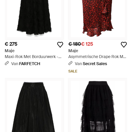
€ 275
€ 180
€ 125
Maje
Maje
Maxi-Rok Met Borduurwerk -
Asymmetrische Drape Rok Met
Zwart
Bloemenprint - Rood
Van
FARFETCH
Van
Secret Sales
SALE