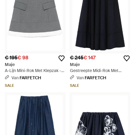
€ 195
€ 98
€ 245
€ 147
Maje
Maje
A-Lijn Mini-Rok Met Klepzak -
Gestreepte Midi-Rok Met
Grijs
Elastische Taille - Blauw
Van
FARFETCH
Van
FARFETCH
SALE
SALE