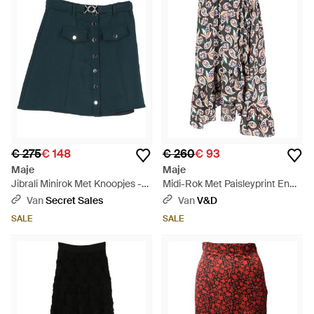
€ 275
€ 148
€ 260
€ 93
Maje
Maje
Jibrali Minirok Met Knoopjes -
Midi-Rok Met Paisleyprint En
Blauw
Ruches - Grijs
Van
Secret Sales
Van
V&D
SALE
SALE