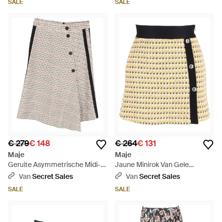
SALE
SALE
€ 279
€ 148
€ 264
€ 131
Maje
Maje
Geruite Asymmetrische Midi-
Jaune Minirok Van Gele
Rok - Naturel
Katoenen Tweed - Metallic
Van
Secret Sales
Van
Secret Sales
SALE
SALE