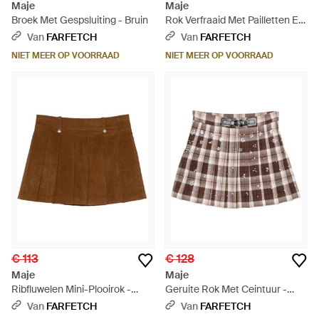
Maje
Maje
Broek Met Gespsluiting - Bruin
Rok Verfraaid Met Pailletten En
Klepzak - Zwart
Van
FARFETCH
Van
FARFETCH
NIET MEER OP VOORRAAD
NIET MEER OP VOORRAAD
€ 113
€ 128
Maje
Maje
Ribfluwelen Mini-Plooirok -
Geruite Rok Met Ceintuur -
Bruin
Bruin
Van
FARFETCH
Van
FARFETCH