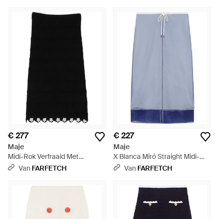
€ 277
€ 227
Maje
Maje
Midi-Rok Verfraaid Met
X Blanca Miró Straight Midi-
Bloemen - Zwart
Rok Met Trekkoord - Blauw
Van
FARFETCH
Van
FARFETCH