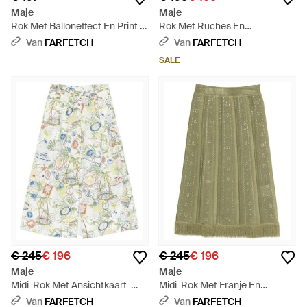
Maje
Maje
Rok Met Balloneffect En Print -
Rok Met Ruches En
Wit
Ansichtkaart-Print - Wit
Van
FARFETCH
Van
FARFETCH
SALE
€ 245
€ 196
€ 245
€ 196
Maje
Maje
Midi-Rok Met Ansichtkaart-
Midi-Rok Met Franje En
Print En Plooien - Wit
Bloemen - Groen
Van
FARFETCH
Van
FARFETCH