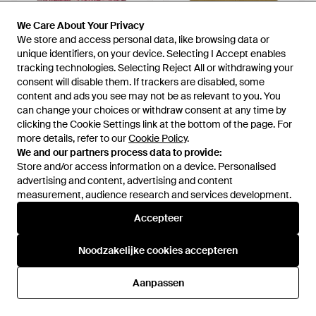
We Care About Your Privacy
We Care About Your Privacy
We store and access personal data, like browsing data or
We store and access personal data, like browsing data or
unique identifiers, on your device. Selecting I Accept enables
unique identifiers, on your device. Selecting I Accept enables
tracking technologies. Selecting Reject All or withdrawing your
tracking technologies. Selecting Reject All or withdrawing your
consent will disable them. If trackers are disabled, some
consent will disable them. If trackers are disabled, some
content and ads you see may not be as relevant to you. You
content and ads you see may not be as relevant to you. You
can change your choices or withdraw consent at any time by
can change your choices or withdraw consent at any time by
clicking the Cookie Settings link at the bottom of the page. For
clicking the Cookie Settings link at the bottom of the page. For
€ 141
€ 98
more details, refer to our
more details, refer to our
Cookie Policy
Cookie Policy
.
.
Maje
Maje
We and our partners process data to provide:
We and our partners process data to provide:
Gelaagde Skort Met
Jinima Cargo Mini-Rok -
Store and/or access information on a device. Personalised
Store and/or access information on a device. Personalised
Bloemenprint - Rood
Naturel
Van
FARFETCH
Van
FARFETCH
advertising and content, advertising and content
advertising and content, advertising and content
NIET MEER OP VOORRAAD
NIET MEER OP VOORRAAD
measurement, audience research and services development.
measurement, audience research and services development.
Accepteer
Accepteer
Noodzakelijke cookies accepteren
Noodzakelijke cookies accepteren
Aanpassen
Aanpassen