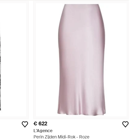
€ 622
L'Agence
Perin Zijden Midi-Rok - Roze