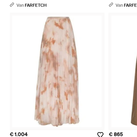
Zwart
Van
FARFETCH
Van
FARF
€ 1.004
€ 865