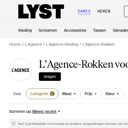
DAMES
HEREN
Kleding
Schoenen
Accessoires
Tassen
Sierade
Home
L'Agence
L'Agence-Kleding
L'Agence-Rokken
L'Agence-Rokken vo
Volgen
Sale
Categorie
Maat
Prijs
Kleur
2
Sorteren op
:
Meest recent
Aan Lyst betaalde commissie en andere vergoedingen kunnen van invlo