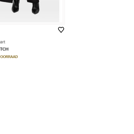
art
ETCH
 VOORRAAD