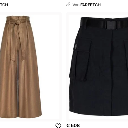
ETCH
Van
FARFETCH
€ 508