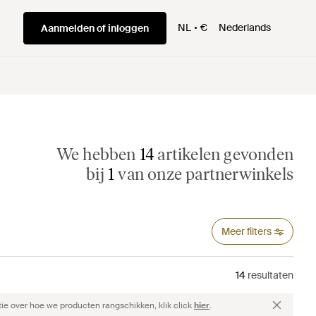
NL
€
Nederlands
Aanmelden of inloggen
We hebben
14
artikelen gevonden
bij
1
van onze partnerwinkels
Meer filters
14
resultaten
ie over hoe we producten rangschikken, klik click
hier
.