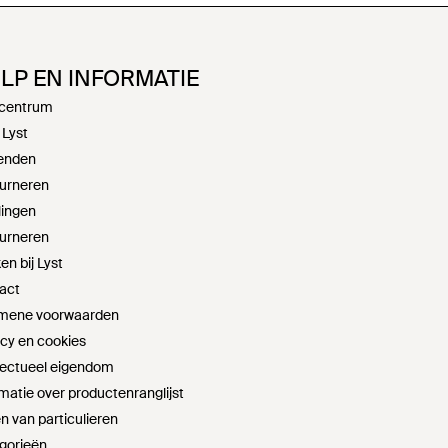
LP EN INFORMATIE
centrum
 Lyst
enden
urneren
lingen
urneren
n bij Lyst
act
mene voorwaarden
acy en cookies
llectueel eigendom
matie over productenranglijst
n van particulieren
gorieën