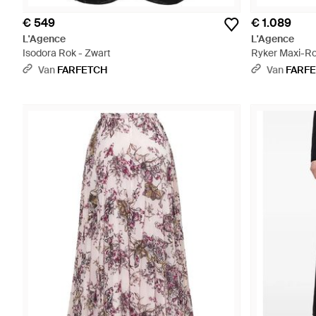
€ 549
€ 1.089
L'Agence
L'Agence
Isodora Rok - Zwart
Ryker Maxi-Rok
Meerkleurig
Van
FARFETCH
Van
FARF