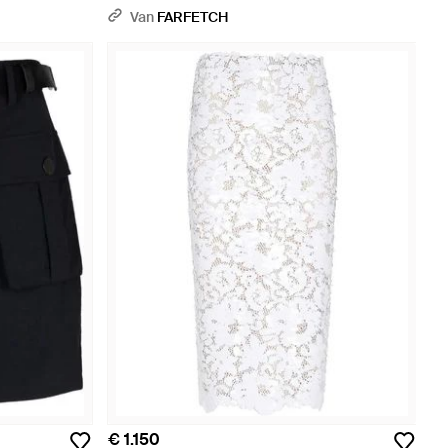
Van
FARFETCH
€ 1.150