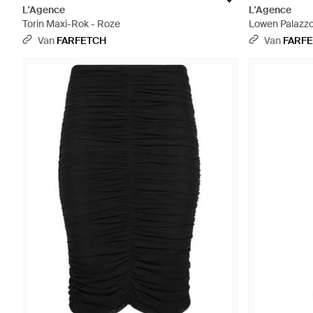
L'Agence
L'Agence
Torin Maxi-Rok - Roze
Lowen Palazzo
Van
FARFETCH
Van
FARF