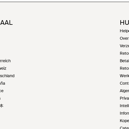
NAAL
HU
Help
Over
Verz
Reto
rreich
Beta
weiz
Reto
tschland
Werke
aña
Cont
ce
Alge
a
Priv
日本
Inte
Infor
Kope
Cate