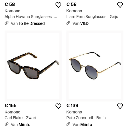
€ 58
€ 58
Komono
Komono
Alpha Havana Sunglasses -
Liam Fern Sunglasses - Grijs
Bruin
Van
To Be Dressed
Van
V&D
€ 155
€ 139
Komono
Komono
Carl Flake - Zwart
Pete Zonnebril - Bruin
Van
Miinto
Van
Miinto