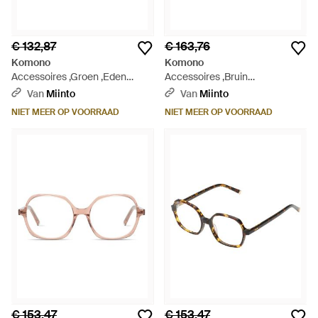
€ 132,87
€ 163,76
Komono
Komono
Accessoires ,Groen ,Eden
Accessoires ,Bruin
Algae Zonnebril - Metallic
,Zonnebrillen - Metallic
Van
Miinto
Van
Miinto
NIET MEER OP VOORRAAD
NIET MEER OP VOORRAAD
€ 153,47
€ 153,47