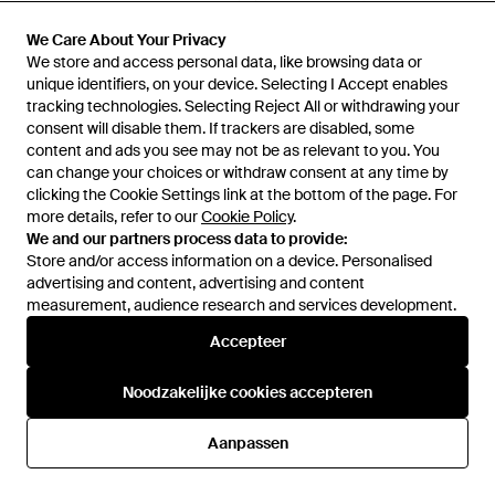
We Care About Your Privacy
We Care About Your Privacy
We store and access personal data, like browsing data or
We store and access personal data, like browsing data or
unique identifiers, on your device. Selecting I Accept enables
unique identifiers, on your device. Selecting I Accept enables
€ 54,87
€ 159
tracking technologies. Selecting Reject All or withdrawing your
tracking technologies. Selecting Reject All or withdrawing your
Komono
consent will disable them. If trackers are disabled, some
consent will disable them. If trackers are disabled, some
Komono
Liam Zonnebrillen Zonnebrillen
content and ads you see may not be as relevant to you. You
content and ads you see may not be as relevant to you. You
Accessoires ,Bruin ,Jules
- Bruin
can change your choices or withdraw consent at any time by
can change your choices or withdraw consent at any time by
Zonnebrillen - Bruin
Van
V&D
Van
Miinto
clicking the Cookie Settings link at the bottom of the page. For
clicking the Cookie Settings link at the bottom of the page. For
NIET MEER OP VOORRAAD
NIET MEER OP VOORRAAD
more details, refer to our
more details, refer to our
Cookie Policy
Cookie Policy
.
.
We and our partners process data to provide:
We and our partners process data to provide:
Store and/or access information on a device. Personalised
Store and/or access information on a device. Personalised
advertising and content, advertising and content
advertising and content, advertising and content
measurement, audience research and services development.
measurement, audience research and services development.
Accepteer
Accepteer
Noodzakelijke cookies accepteren
Noodzakelijke cookies accepteren
Aanpassen
Aanpassen