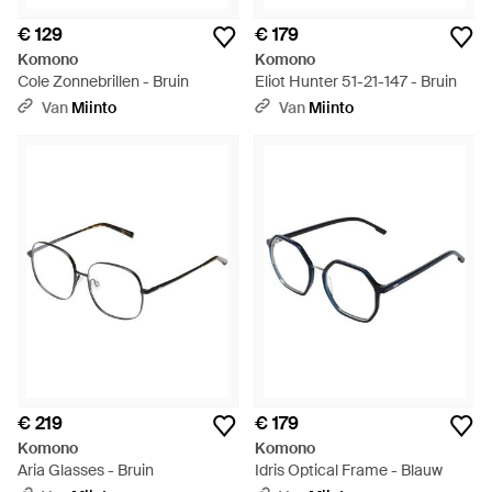
€ 129
€ 179
Komono
Komono
Cole Zonnebrillen - Bruin
Eliot Hunter 51-21-147 - Bruin
Van
Miinto
Van
Miinto
€ 219
€ 179
Komono
Komono
Aria Glasses - Bruin
Idris Optical Frame - Blauw