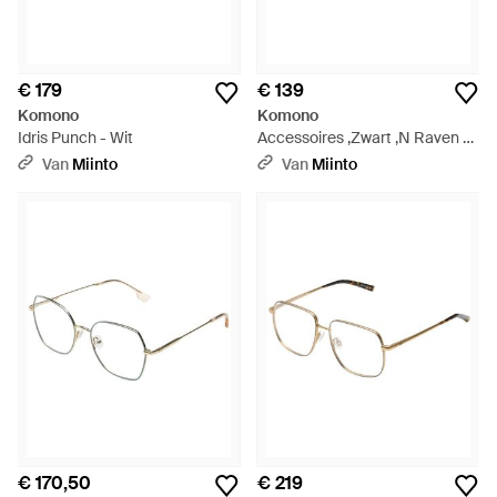
€ 179
€ 139
Komono
Komono
Idris Punch - Wit
Accessoires ,Zwart ,N Raven -
Zwart
Van
Miinto
Van
Miinto
€ 170,50
€ 219