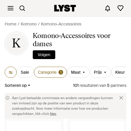
Home
Komono
Komono-Accessoires
Komono-Accessoires voor
K
dames
Volgen
Sale
Categorie
Maat
Prijs
Kleur
1
Sorteren op
101
resultaten
van
5
partners
Aan Lyst betaalde commissie en andere vergoedingen kunnen
van invloed zijn op de positie van een product in deze
zoekopdracht. Voor meer informatie over hoe we producten
rangschikken, klik click
hier
.