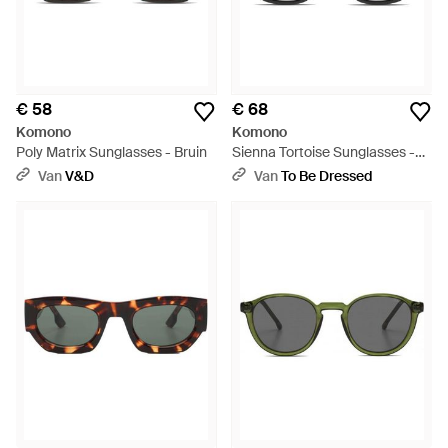
€ 58
€ 68
Komono
Komono
Poly Matrix Sunglasses - Bruin
Sienna Tortoise Sunglasses -
Zwart
Van
V&D
Van
To Be Dressed