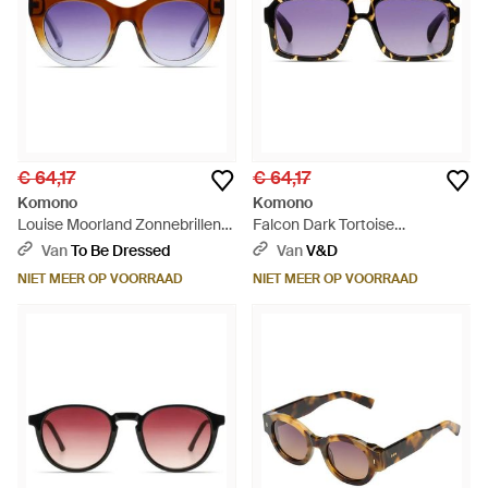
€ 64,17
€ 64,17
Komono
Komono
Louise Moorland Zonnebrillen
Falcon Dark Tortoise
Zonnebrillen - Paars
Zonnebrillen Zonnebrillen -
Van
To Be Dressed
Van
V&D
Paars
NIET MEER OP VOORRAAD
NIET MEER OP VOORRAAD