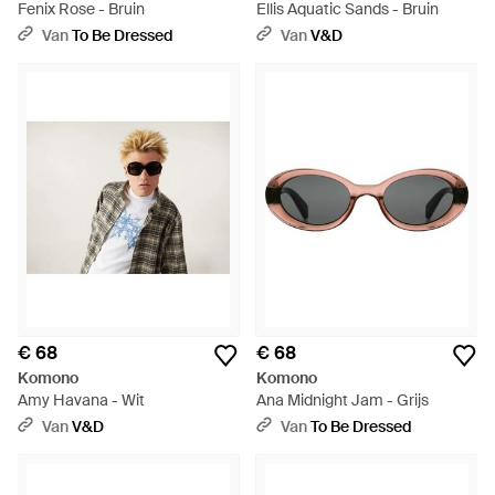
Fenix Rose - Bruin
Ellis Aquatic Sands - Bruin
Van
To Be Dressed
Van
V&D
€ 68
€ 68
Komono
Komono
Amy Havana - Wit
Ana Midnight Jam - Grijs
Van
V&D
Van
To Be Dressed