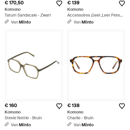
€ 170,50
€ 139
Komono
Komono
Tatum Sandscale - Zwart
Accessoires ,Geel ,Leer Pete
Zonnebrillen - Groen
Van
Miinto
Van
Miinto
€ 160
€ 138
Komono
Komono
Stevie Nettle - Bruin
Charlie - Bruin
Van
Miinto
Van
Miinto