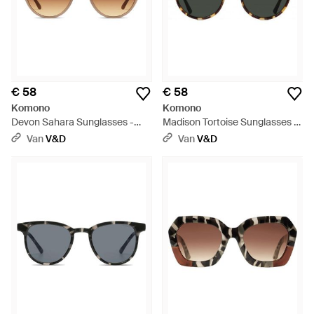
€ 58
€ 58
Komono
Komono
Devon Sahara Sunglasses -
Madison Tortoise Sunglasses -
Bruin
Zwart
Van
V&D
Van
V&D