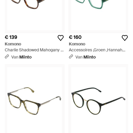
€ 139
€ 160
Komono
Komono
Charlie Shadowed Mahogany -
Accessoires ,Groen ,Hannah
Bruin
Optical Frame - Groen
Van
Miinto
Van
Miinto