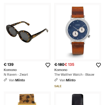
€ 139
€ 180
€ 135
Komono
Komono
N Raven - Zwart
The Walther Watch - Blauw
Van
Miinto
Van
Miinto
SALE