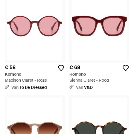
€ 58
€ 68
Komono
Komono
Madison Claret - Roze
Sienna Claret - Rood
Van
To Be Dressed
Van
V&D