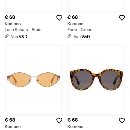
€ 68
€ 68
Komono
Komono
Luna Sahara - Bruin
Fenix - Groen
Van
V&D
Van
V&D
€ 68
€ 68
Komono
Komono