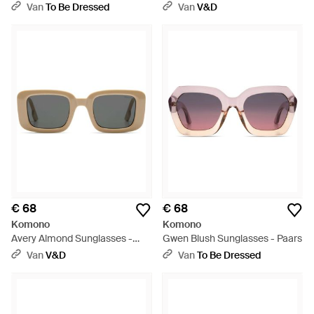
Bruin
Zwart
Van
To Be Dressed
Van
V&D
€ 68
€ 68
Komono
Komono
Avery Almond Sunglasses -
Gwen Blush Sunglasses - Paars
Grijs
Van
V&D
Van
To Be Dressed