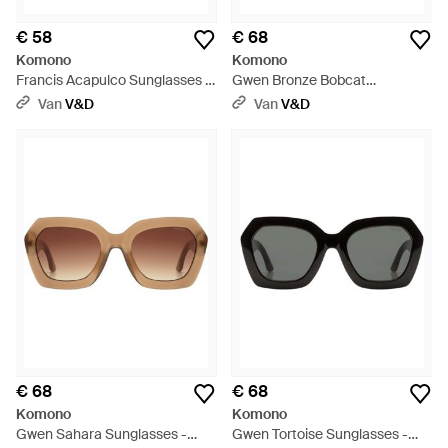
€ 58
€ 68
Komono
Komono
Francis Acapulco Sunglasses -
Gwen Bronze Bobcat
Zwart
Sunglasses - Bruin
Van
V&D
Van
V&D
€ 68
€ 68
Komono
Komono
Gwen Sahara Sunglasses -
Gwen Tortoise Sunglasses -