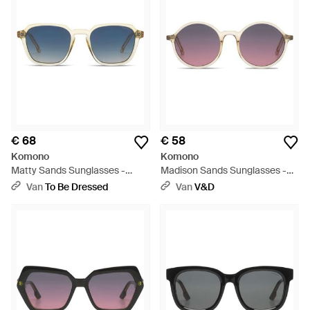
€ 68
€ 58
Komono
Komono
Matty Sands Sunglasses -
Madison Sands Sunglasses -
Blauw
Paars
Van
To Be Dressed
Van
V&D