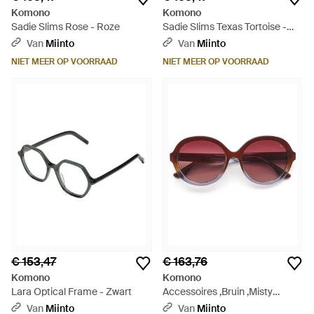
Komono
Komono
Sadie Slims Rose - Roze
Sadie Slims Texas Tortoise -
Bruin
Van
Miinto
Van
Miinto
NIET MEER OP VOORRAAD
NIET MEER OP VOORRAAD
€ 153,47
€ 163,76
Komono
Komono
Lara Optical Frame - Zwart
Accessoires ,Bruin ,Misty
Canyon Breeze - Bruin
Van
Miinto
Van
Miinto