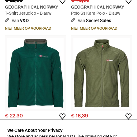
€ 22,95
€ 43,95
GEOGRAPHICAL NORWAY
GEOGRAPHICAL NORWAY
T-Shirt Jerudico - Blauw
Polo Ss Kara Polo - Blauw
Van
V&D
Van
Secret Sales
NIET MEER OP VOORRAAD
NIET MEER OP VOORRAAD
€ 22,30
€ 18,39
GEOGRAPHICAL NORWAY
GEOGRAPHICAL NORWAY
Fleece Jack Tamazonie -
Fleece Jack Tug - Groen
We Care About Your Privacy
We Care About Your Privacy
Groen
Van
Spartoo
Van
Spartoo
We store and access personal data, like browsing data or
We store and access personal data, like browsing data or