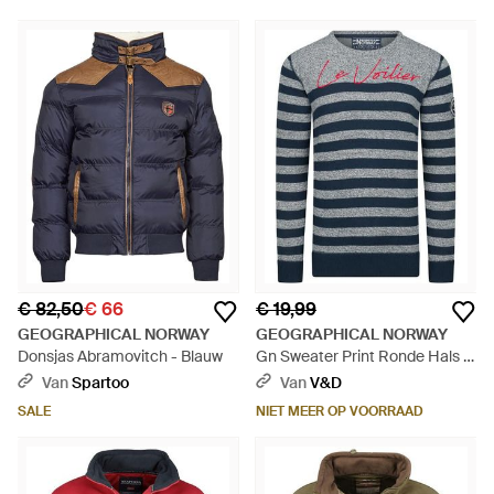
€ 82,50
€ 66
€ 19,99
GEOGRAPHICAL NORWAY
GEOGRAPHICAL NORWAY
Donsjas Abramovitch - Blauw
Gn Sweater Print Ronde Hals -
Blauw
Van
Spartoo
Van
V&D
SALE
NIET MEER OP VOORRAAD