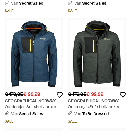
Blauw
Van
Secret Sales
Van
Secret Sales
SALE
SALE
€ 179,95
€ 99,99
€ 179,95
€ 99,99
GEOGRAPHICAL NORWAY
GEOGRAPHICAL NORWAY
Outdoorjas Softshell Jacket
Outdoorjas Softshell Jacket
Torefact - Blauw
Torefact - Groen
Van
Secret Sales
Van
To Be Dressed
SALE
SALE