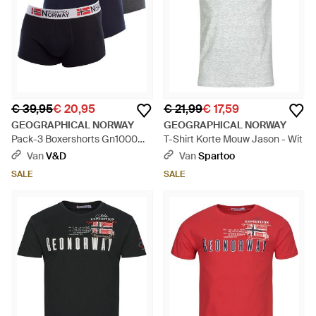
€ 39,95
€ 20,95
€ 21,99
€ 17,59
GEOGRAPHICAL NORWAY
GEOGRAPHICAL NORWAY
Pack-3 Boxershorts Gn1000
T-Shirt Korte Mouw Jason - Wit
Mann - Blauw
Van
V&D
Van
Spartoo
SALE
SALE