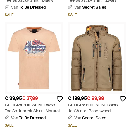
Tee Ss Jacky Shirt - Blauw
Tee Ss Jacky Shirt - Zwart
Van
To Be Dressed
Van
Secret Sales
SALE
SALE
€ 39,95
€ 27,99
€ 189,95
€ 99,99
GEOGRAPHICAL NORWAY
GEOGRAPHICAL NORWAY
Tee Ss Jummit Shirt - Naturel
Jas Winter Beachwood -
Naturel
Van
To Be Dressed
Van
Secret Sales
SALE
SALE