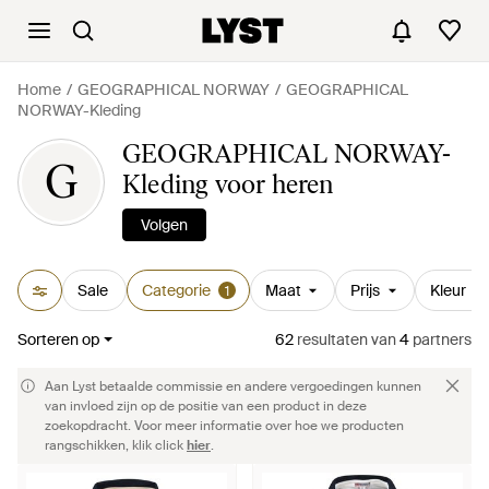
Home
GEOGRAPHICAL NORWAY
GEOGRAPHICAL
NORWAY-Kleding
GEOGRAPHICAL NORWAY-
G
Kleding voor heren
Volgen
Sale
Categorie
Maat
Prijs
Kleur
1
Sorteren op
62
resultaten
van
4
partners
Aan Lyst betaalde commissie en andere vergoedingen kunnen
van invloed zijn op de positie van een product in deze
zoekopdracht. Voor meer informatie over hoe we producten
rangschikken, klik click
hier
.