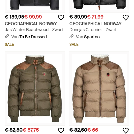
€ 189,95
€ 99,99
€ 89,99
€ 71,99
GEOGRAPHICAL NORWAY
GEOGRAPHICAL NORWAY
Jas Winter Beachwood - Zwart
Donsjas Citernier - Zwart
Van
To Be Dressed
Van
Spartoo
SALE
SALE
€ 82,50
€ 57,75
€ 82,50
€ 66