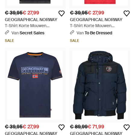
€ 39,95
€ 27,99
€ 39,95
€ 27,99
GEOGRAPHICAL NORWAY
GEOGRAPHICAL NORWAY
T-Shirt Korte Mouwen
T-Shirt Korte Mouwen
Sy1311Hgn - Zwart
Sy1311Hgn - Rood
Van
Secret Sales
Van
To Be Dressed
SALE
SALE
€ 39,95
€ 27,99
€ 89,99
€ 71,99
GEOGRAPHICAL NORWAY
GEOGRAPHICAL NORWAY