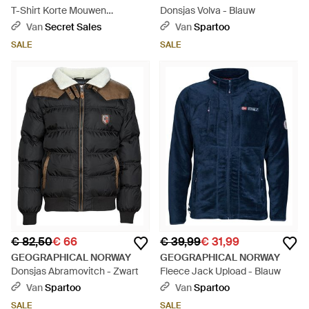
T-Shirt Korte Mouwen
Donsjas Volva - Blauw
Sy1311Hgn - Blauw
Van
Secret Sales
Van
Spartoo
SALE
SALE
€ 82,50
€ 66
€ 39,99
€ 31,99
GEOGRAPHICAL NORWAY
GEOGRAPHICAL NORWAY
Donsjas Abramovitch - Zwart
Fleece Jack Upload - Blauw
Van
Spartoo
Van
Spartoo
SALE
SALE