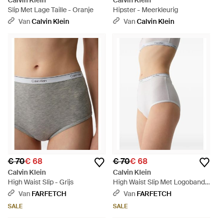
Calvin Klein
Calvin Klein
Slip Met Lage Taille - Oranje
Hipster - Meerkleurig
Van
Calvin Klein
Van
Calvin Klein
€ 70
€ 68
€ 70
€ 68
Calvin Klein
Calvin Klein
High Waist Slip - Grijs
High Waist Slip Met Logoband -
Wit
Van
FARFETCH
Van
FARFETCH
SALE
SALE