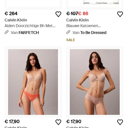
€ 264
€ 107
€ 86
Calvin Klein
Calvin Klein
Alden Doorzichtige Bh Met
Blauwe Katoenen
Vlakken - Bruin
Damesondergoed - Zwart
Van
FARFETCH
Van
To Be Dressed
SALE
€ 17,90
€ 17,90