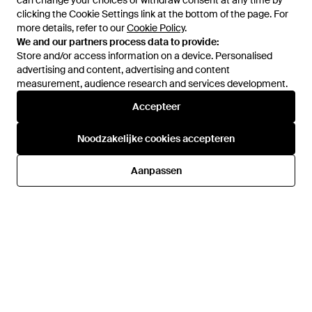
can change your choices or withdraw consent at any time by
can change your choices or withdraw consent at any time by
clicking the Cookie Settings link at the bottom of the page. For
clicking the Cookie Settings link at the bottom of the page. For
more details, refer to our
more details, refer to our
Cookie Policy
Cookie Policy
.
.
We and our partners process data to provide:
We and our partners process data to provide:
Store and/or access information on a device. Personalised
Store and/or access information on a device. Personalised
advertising and content, advertising and content
advertising and content, advertising and content
measurement, audience research and services development.
measurement, audience research and services development.
Accepteer
Accepteer
€ 39,90
€ 39,90
Calvin Klein
Calvin Klein
Noodzakelijke cookies accepteren
Noodzakelijke cookies accepteren
Jung Kook For
Jung Kook For
Damesboxershort - Blauw
Damesboxershort - Wit
Van
Calvin Klein
Van
Calvin Klein
Aanpassen
Aanpassen