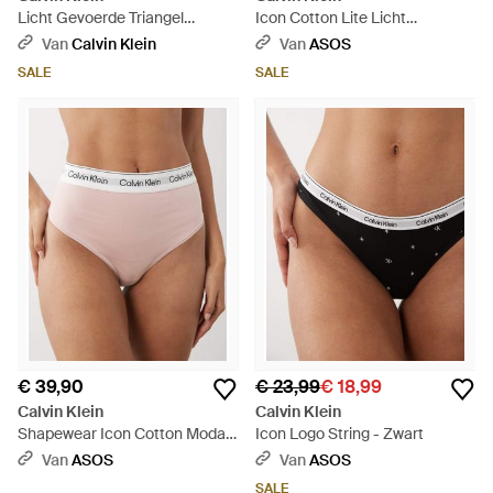
Licht Gevoerde Triangel
Icon Cotton Lite Licht
Bralette - Blauw
Gevoerde Bralette - Wit
Van
Calvin Klein
Van
ASOS
SALE
SALE
€ 39,90
€ 23,99
€ 18,99
Calvin Klein
Calvin Klein
Shapewear Icon Cotton Modal
Icon Logo String - Zwart
String - Naturel
Van
ASOS
Van
ASOS
SALE