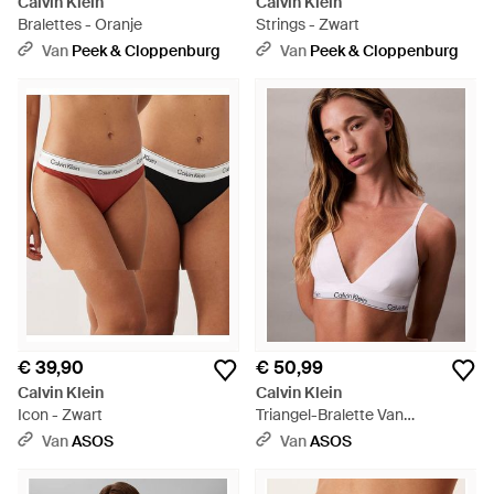
Calvin Klein
Calvin Klein
Bralettes - Oranje
Strings - Zwart
Van
Peek & Cloppenburg
Van
Peek & Cloppenburg
€ 39,90
€ 50,99
Calvin Klein
Calvin Klein
Icon - Zwart
Triangel-Bralette Van
Ongevoerd Katoen - Bruin
Van
ASOS
Van
ASOS