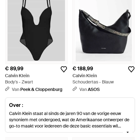
€ 89,99
€ 188,99
Calvin Klein
Calvin Klein
Body's - Zwart
Schoudertas - Blauw
Van
Peek & Cloppenburg
Van
ASOS
Over :
Calvin Klein staat al sinds de jaren 90 van de vorige eeuw
synoniem met ondergoed, wat de Amerikaanse ontwerper de
go-to maakt voor iedereen die deze basic essentials wil
shoppen. Door comfort en functionaliteit te combineren met
sensualiteit en verleiding is het ondergoed van Calvin Klein