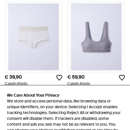
€ 39,90
€ 59,90
Calvin Klein
Calvin Klein
Jung Kook For
Jung Kook For Licht Gevoerde
Damesboxershort - Wit
We Care About Your Privacy
We Care About Your Privacy
Bralette - Blauw
Van
Calvin Klein
Van
Calvin Klein
We store and access personal data, like browsing data or
We store and access personal data, like browsing data or
unique identifiers, on your device. Selecting I Accept enables
unique identifiers, on your device. Selecting I Accept enables
tracking technologies. Selecting Reject All or withdrawing your
tracking technologies. Selecting Reject All or withdrawing your
consent will disable them. If trackers are disabled, some
consent will disable them. If trackers are disabled, some
content and ads you see may not be as relevant to you. You
content and ads you see may not be as relevant to you. You