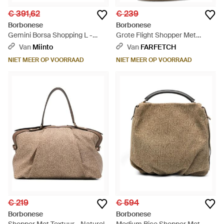
€ 391,62
€ 239
Borbonese
Borbonese
Gemini Borsa Shopping L -
Grote Flight Shopper Met
Bruin
Canvas Print - Bruin
Van
Miinto
Van
FARFETCH
NIET MEER OP VOORRAAD
NIET MEER OP VOORRAAD
€ 219
€ 594
Borbonese
Borbonese