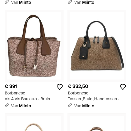
Schoudertas - Naturel
Van
Miinto
Van
Miinto
€ 391
€ 332,50
Borbonese
Borbonese
Vis A Vis Bauletto - Bruin
Tassen ,Bruin ,Handtassen -
Bruin
Van
Miinto
Van
Miinto