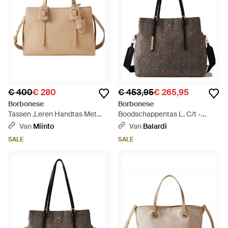
€ 400
€ 280
€ 453,95
€ 265,95
Borbonese
Borbonese
Tassen ,Leren Handtas Met
Boodschappentas L. C/t -
Verstelbare Band En Bedel -
Zwart
Van
Miinto
Van
Balardi
Naturel
SALE
SALE