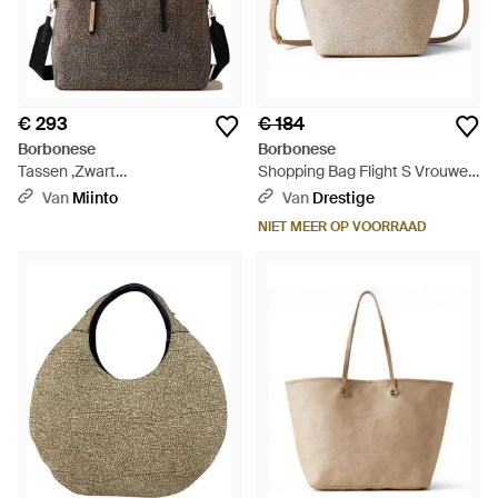
€ 293
€ 184
Borbonese
Borbonese
Tassen ,Zwart
Shopping Bag Flight S Vrouwen
,Natuurlijke/Zwarte
Zand Met Spalmata En
Van
Miinto
Van
Drestige
Boodschappentas - Zwart
Lederen Schouderband -
NIET MEER OP VOORRAAD
Naturel