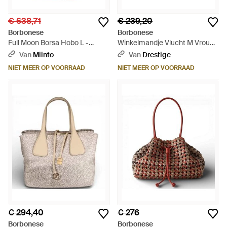
€ 638,71
€ 239,20
Borbonese
Borbonese
Full Moon Borsa Hobo L -
Winkelmandje Vlucht M Vrouw
Groen
Zand - Naturel
Van
Miinto
Van
Drestige
NIET MEER OP VOORRAAD
NIET MEER OP VOORRAAD
€ 294,40
€ 276
Borbonese
Borbonese