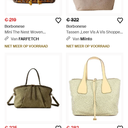
€ 219
€ 322
Borbonese
Borbonese
Mini The Nest Woven
Tassen ,Leer Vis A Vis Shopper
Drawstring Tote Bag - Bruin
- Bruin
Van
FARFETCH
Van
Miinto
NIET MEER OP VOORRAAD
NIET MEER OP VOORRAAD
€ 225
€ 282