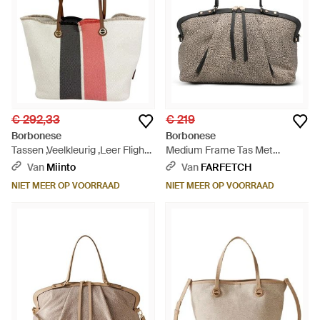
€ 292,33
€ 219
Borbonese
Borbonese
Tassen ,Veelkleurig ,Leer Flight
Medium Frame Tas Met
Shopping Bag Medium - Rood
Handvat - Grijs
Van
Miinto
Van
FARFETCH
NIET MEER OP VOORRAAD
NIET MEER OP VOORRAAD