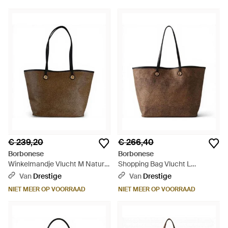
€ 239,20
€ 266,40
Borbonese
Borbonese
Winkelmandje Vlucht M Natural
Shopping Bag Vlucht L
And Op - Bruin
Natuurlijke En Zwarte Vrouw -
Van
Drestige
Van
Drestige
Bruin
NIET MEER OP VOORRAAD
NIET MEER OP VOORRAAD