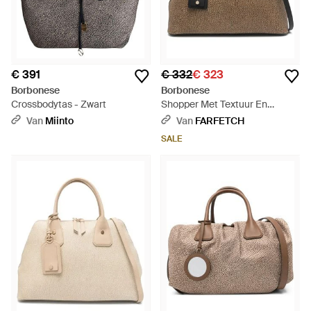
€ 391
€ 332
€ 323
Borbonese
Borbonese
Crossbodytas - Zwart
Shopper Met Textuur En
Handgreep - Metallic
Van
Miinto
Van
FARFETCH
SALE