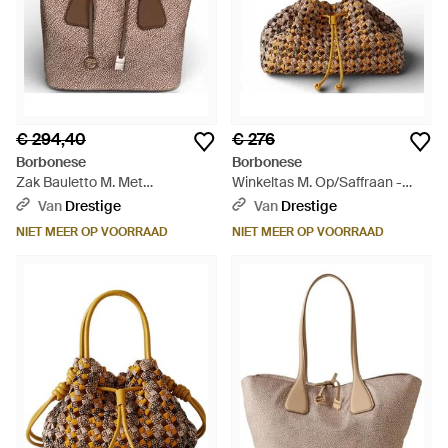
€ 294,40
€ 276
Borbonese
Borbonese
Zak Bauletto M. Met
Winkeltas M. Op/Saffraan -
Schouderriem /Marrone
Bruin
Van
Drestige
Van
Drestige
91010215-Ah1-994 - Bruin
NIET MEER OP VOORRAAD
NIET MEER OP VOORRAAD