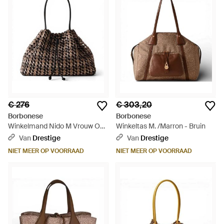
€ 276
€ 303,20
Borbonese
Borbonese
Winkelmand Nido M Vrouw Op
Winkeltas M. /Marron - Bruin
- Zwart
Van
Drestige
Van
Drestige
NIET MEER OP VOORRAAD
NIET MEER OP VOORRAAD