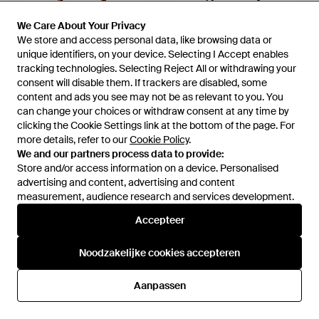
We Care About Your Privacy
We Care About Your Privacy
We store and access personal data, like browsing data or
We store and access personal data, like browsing data or
unique identifiers, on your device. Selecting I Accept enables
unique identifiers, on your device. Selecting I Accept enables
tracking technologies. Selecting Reject All or withdrawing your
tracking technologies. Selecting Reject All or withdrawing your
consent will disable them. If trackers are disabled, some
consent will disable them. If trackers are disabled, some
content and ads you see may not be as relevant to you. You
content and ads you see may not be as relevant to you. You
can change your choices or withdraw consent at any time by
can change your choices or withdraw consent at any time by
clicking the Cookie Settings link at the bottom of the page. For
clicking the Cookie Settings link at the bottom of the page. For
€ 219
€ 243,08
more details, refer to our
more details, refer to our
Cookie Policy
Cookie Policy
.
.
We and our partners process data to provide:
We and our partners process data to provide:
Borbonese
Borbonese
Store and/or access information on a device. Personalised
Store and/or access information on a device. Personalised
Nest Mini-Shopper - Bruin
Tassen ,Zwart ,Leer Frame
advertising and content, advertising and content
advertising and content, advertising and content
Bauletto M - Grijs
Van
FARFETCH
Van
Miinto
measurement, audience research and services development.
measurement, audience research and services development.
NIET MEER OP VOORRAAD
NIET MEER OP VOORRAAD
Accepteer
Accepteer
Noodzakelijke cookies accepteren
Noodzakelijke cookies accepteren
Aanpassen
Aanpassen