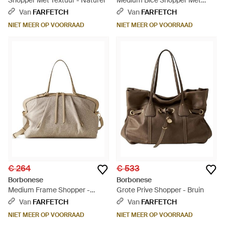
Shopper Met Textuur - Naturel
Medium Bice Shopper Met
Afneembaar Handvat - Naturel
Van
FARFETCH
Van
FARFETCH
NIET MEER OP VOORRAAD
NIET MEER OP VOORRAAD
€ 264
€ 533
Borbonese
Borbonese
Medium Frame Shopper -
Grote Prive Shopper - Bruin
Naturel
Van
FARFETCH
Van
FARFETCH
NIET MEER OP VOORRAAD
NIET MEER OP VOORRAAD