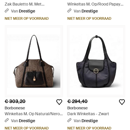
Zak Bauletto M. Met
Winkeltas M. Op/Rood Papaya -
Schouderriem Zand - Naturel
Bruin
Van
Drestige
Van
Drestige
NIET MEER OP VOORRAAD
NIET MEER OP VOORRAAD
€ 303,20
€ 294,40
Borbonese
Borbonese
Winkeltas M. Op Natural/Nero -
Dark Winkeltas - Zwart
Zwart
Van
Drestige
Van
Drestige
NIET MEER OP VOORRAAD
NIET MEER OP VOORRAAD