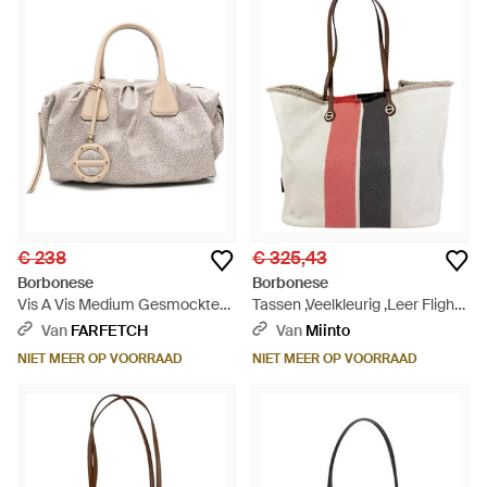
€ 238
€ 325,43
Borbonese
Borbonese
Vis A Vis Medium Gesmockte
Tassen ,Veelkleurig ,Leer Flight
Shopper - Naturel
Shopping Bag Large - Rood
Van
FARFETCH
Van
Miinto
NIET MEER OP VOORRAAD
NIET MEER OP VOORRAAD