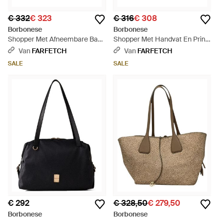
€ 332
€ 323
€ 316
€ 308
Borbonese
Borbonese
Shopper Met Afneembare Band
Shopper Met Handvat En Print
- Naturel
- Naturel
Van
FARFETCH
Van
FARFETCH
SALE
SALE
€ 292
€ 328,50
€ 279,50
Borbonese
Borbonese