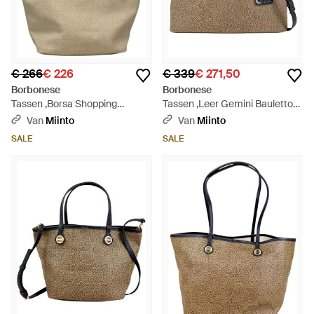
€ 266
€ 226
€ 339
€ 271,50
Borbonese
Borbonese
Tassen ,Borsa Shopping
Tassen ,Leer Gemini Bauletto
Medium - Naturel
Tas - Naturel
Van
Miinto
Van
Miinto
SALE
SALE