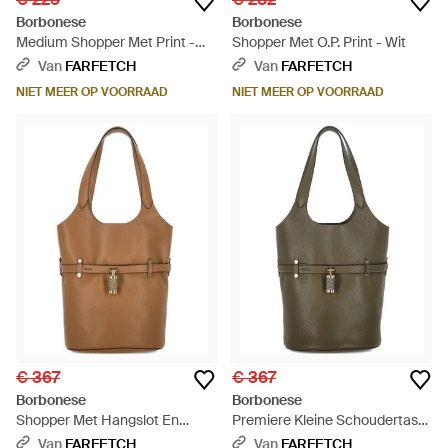
Borbonese
Borbonese
Medium Shopper Met Print -
Shopper Met O.P. Print - Wit
Groen
Van
FARFETCH
Van
FARFETCH
NIET MEER OP VOORRAAD
NIET MEER OP VOORRAAD
€ 367
€ 367
Borbonese
Borbonese
Shopper Met Hangslot En
Premiere Kleine Schoudertas
Ceintuur - Bruin
Met Hangslot - Groen
Van
FARFETCH
Van
FARFETCH