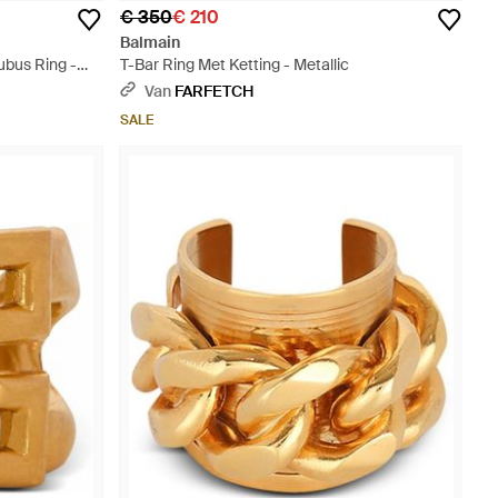
€ 350
€ 210
Balmain
ubus Ring -
T-Bar Ring Met Ketting - Metallic
Van
FARFETCH
SALE