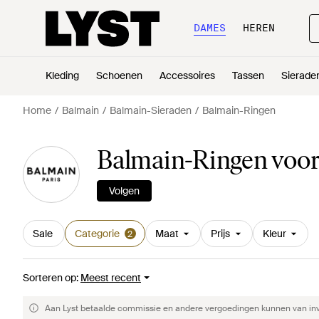
DAMES
HEREN
Kleding
Schoenen
Accessoires
Tassen
Sierade
Home
Balmain
Balmain-Sieraden
Balmain-Ringen
Balmain-Ringen voo
Volgen
Sale
Categorie
Maat
Prijs
Kleur
2
Sorteren op
:
Meest recent
Aan Lyst betaalde commissie en andere vergoedingen kunnen van invlo