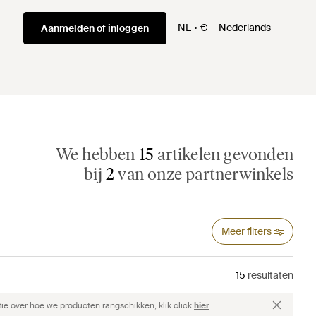
NL
€
Nederlands
Aanmelden of inloggen
We hebben
15
artikelen gevonden
bij
2
van onze partnerwinkels
Meer filters
15
resultaten
ie over hoe we producten rangschikken, klik click
hier
.