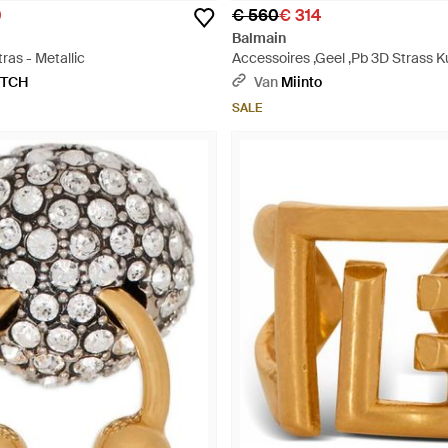
0
€ 560
€ 314
Balmain
ras - Metallic
Accessoires ,Geel ,Pb 3D Strass K
Metallic
ETCH
Van
Miinto
SALE