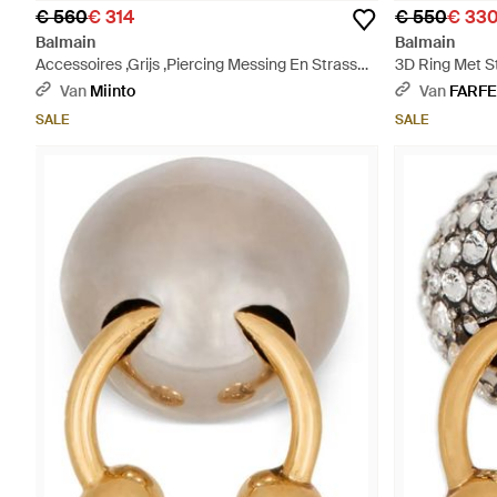
€ 560
€ 314
€ 550
€ 33
Balmain
Balmain
Accessoires ,Grijs ,Piercing Messing En Strass
3D Ring Met St
Ring - Metallic
Van
Miinto
Van
FARF
SALE
SALE