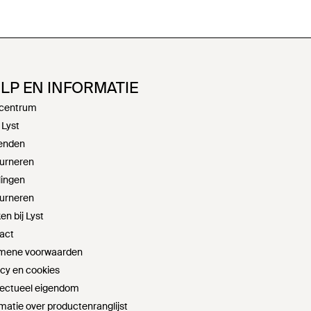
LP EN INFORMATIE
centrum
 Lyst
enden
urneren
lingen
urneren
n bij Lyst
act
mene voorwaarden
acy en cookies
llectueel eigendom
matie over productenranglijst