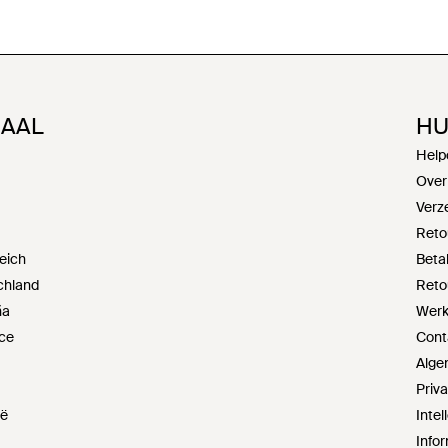
NAAL
HU
Help
Over
Verz
Reto
eich
Beta
chland
Reto
ña
Werke
nce
Cont
Alge
Priv
ië
Inte
Infor