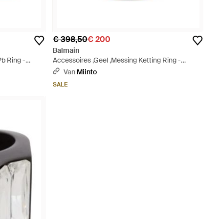
€ 398,50
€ 200
Balmain
b Ring -
Accessoires ,Geel ,Messing Ketting Ring -
Metallic
Van
Miinto
SALE