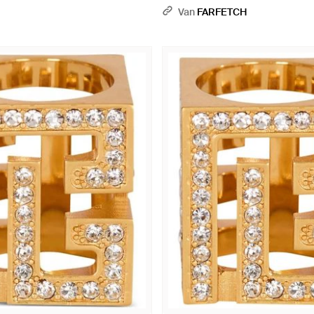
en - Metallic
Van
FARFETCH