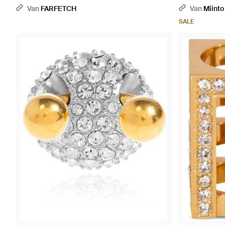
Slip-On Sierad
Van
FARFETCH
Van
Miinto
SALE