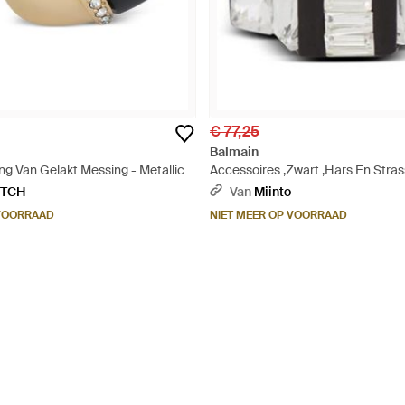
€ 77,25
Balmain
ng Van Gelakt Messing - Metallic
Accessoires ,Zwart ,Hars En Stras
ETCH
Van
Miinto
 VOORRAAD
NIET MEER OP VOORRAAD