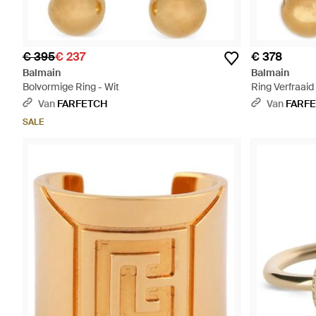
€ 395
€ 237
€ 378
Balmain
Balmain
Bolvormige Ring - Wit
Ring Verfraaid
Van
FARFETCH
Van
FARF
SALE