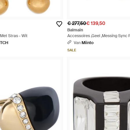
€ 277,50
€ 139,50
Balmain
 Met Stras - Wit
Accessoires ,Geel ,Messing Sync P
Metallic
ETCH
Van
Miinto
SALE