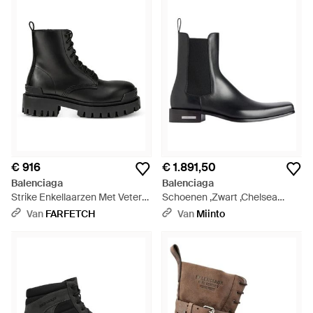
uitstraling van het merk heeft geëvolueerd tot een modernere
en moeiteloos coole stijl. De herenboots van Balenciaga zijn
de ultiem stijlvolle schoenen, gemaakt van glanzend leer en
luxueus suède. Zowel de casual als de nette modellen zijn
vakkundig gemaakt en onmiskenbaar chic.
€ 916
€ 1.891,50
Balenciaga
Balenciaga
Strike Enkellaarzen Met Veters
Schoenen ,Zwart ,Chelsea
- Zwart
Boots - Zwart
Van
FARFETCH
Van
Miinto