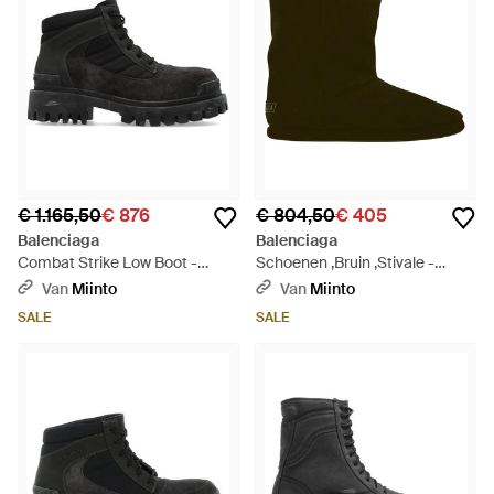
€ 1.165,50
€ 876
€ 804,50
€ 405
Balenciaga
Balenciaga
Combat Strike Low Boot -
Schoenen ,Bruin ,Stivale -
Zwart
Groen
Van
Miinto
Van
Miinto
SALE
SALE