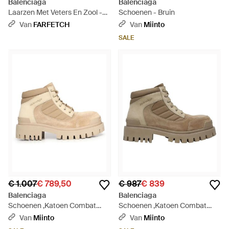
Balenciaga
Balenciaga
Laarzen Met Veters En Zool -
Schoenen - Bruin
Naturel
Van
FARFETCH
Van
Miinto
SALE
€ 1.007
€ 789,50
€ 987
€ 839
Balenciaga
Balenciaga
Schoenen ,Katoen Combat
Schoenen ,Katoen Combat
Strike Low Boot - Naturel
Strike Low Boot - Grijs
Van
Miinto
Van
Miinto