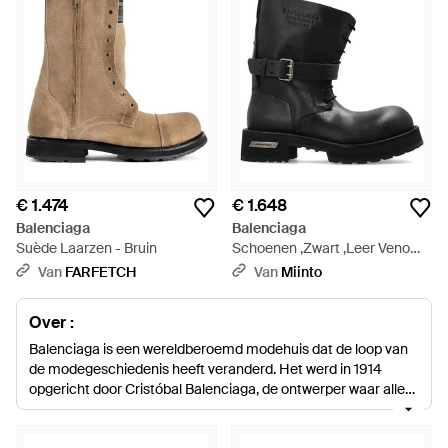
€ 1.474
€ 1.648
Balenciaga
Balenciaga
Suède Laarzen - Bruin
Schoenen ,Zwart ,Leer Venom
City Bootie - Zwart
Van
FARFETCH
Van
Miinto
Over :
Balenciaga is een wereldberoemd modehuis dat de loop van
de modegeschiedenis heeft veranderd. Het werd in 1914
opgericht door Cristóbal Balenciaga, de ontwerper waar alle
andere prestigieuze namen naar opkijken, en staat nu onder
leiding van creatief directeur Demna Gvasalia, die de verfijnde