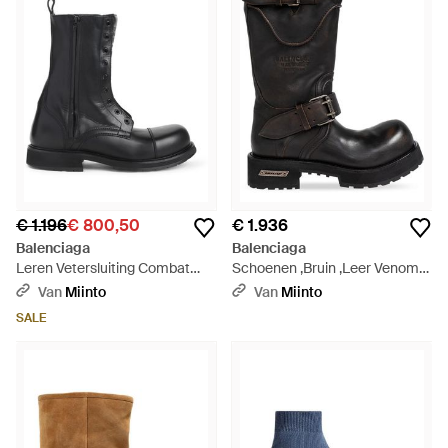
€ 1.196
€ 800,50
€ 1.936
Balenciaga
Balenciaga
Leren Vetersluiting Combat
Schoenen ,Bruin ,Leer Venom
Laarzen - Zwart
Boots - Zwart
Van
Miinto
Van
Miinto
SALE