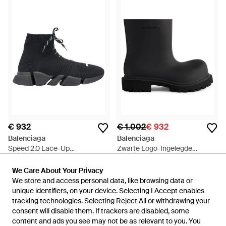
€ 932
€ 1.002
€ 932
Balenciaga
Balenciaga
Speed 2.0 Lace-Up
Zwarte Logo-Ingelegde
Sportschoenen - Zwart
Enkellaarzen - Zwart
Van
Miinto
Van
Miinto
We Care About Your Privacy
We Care About Your Privacy
SALE
We store and access personal data, like browsing data or
We store and access personal data, like browsing data or
unique identifiers, on your device. Selecting I Accept enables
unique identifiers, on your device. Selecting I Accept enables
tracking technologies. Selecting Reject All or withdrawing your
tracking technologies. Selecting Reject All or withdrawing your
consent will disable them. If trackers are disabled, some
consent will disable them. If trackers are disabled, some
content and ads you see may not be as relevant to you. You
content and ads you see may not be as relevant to you. You