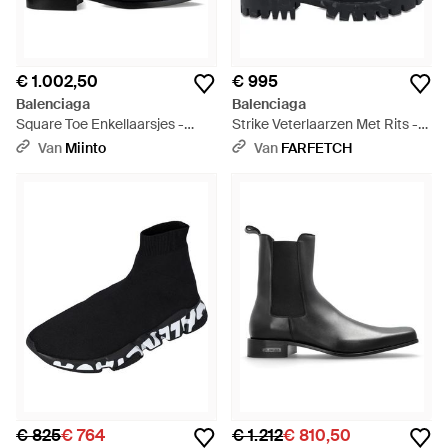
€ 1.002,50
€ 995
Balenciaga
Balenciaga
Square Toe Enkellaarsjes -
Strike Veterlaarzen Met Rits -
Zwart
Zwart
Van
Miinto
Van
FARFETCH
€ 825
€ 764
€ 1.212
€ 810,50