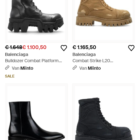
€ 1.648
€ 1.100,50
€ 1.165,50
Balenciaga
Balenciaga
Bulldozer Combat Platform
Combat Strike L20
Enkellaarsjes - Zwart
Enkellaarsjes - Naturel
Van
Miinto
Van
Miinto
SALE