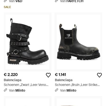
Van
V&D
Van
FARFETCH
SALE
€ 2.220
€ 1.141
Balenciaga
Balenciaga
Schoenen ,Zwart ,Leer Venom
Schoenen ,Bruin ,Leer Strike
City Leren Platformschoenen -
Chelsea Boots - Zwart
Van
Miinto
Van
Miinto
Zwart