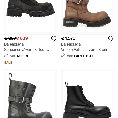
€ 987
€ 839
€ 1.576
Balenciaga
Balenciaga
Schoenen ,Zwart ,Katoen
Venom Veterlaarzen - Bruin
Combat Strike Lage Laars -
Van
Miinto
Van
FARFETCH
Zwart
SALE