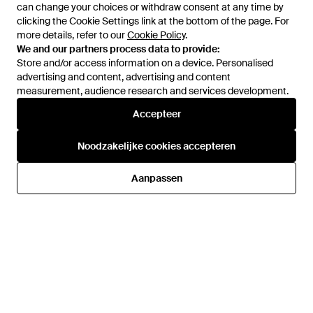
can change your choices or withdraw consent at any time by
can change your choices or withdraw consent at any time by
clicking the Cookie Settings link at the bottom of the page. For
clicking the Cookie Settings link at the bottom of the page. For
more details, refer to our
more details, refer to our
Cookie Policy
Cookie Policy
.
.
We and our partners process data to provide:
We and our partners process data to provide:
Store and/or access information on a device. Personalised
Store and/or access information on a device. Personalised
advertising and content, advertising and content
advertising and content, advertising and content
measurement, audience research and services development.
measurement, audience research and services development.
Accepteer
Accepteer
€ 1.141
€ 791
€ 703,50
€ 633
Balenciaga
Balenciaga
Noodzakelijke cookies accepteren
Noodzakelijke cookies accepteren
Steroid Veterlaarzen - Zwart
Boots - Zwart
Van
FARFETCH
Van
Miinto
Aanpassen
Aanpassen
SALE
SALE