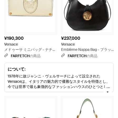
¥190,300
¥237,000
Versace
Versace
メドゥーサ ミニバッグ - ナチュ
Emblème Nappa Bag - ブラッ
ラル
ク
FARFETCH
の商品
FARFETCH
の商品
について:
1978年に故ジャンニ・ヴェルサーチによって設立された
Versaceは、イタリアの魅力的で優雅なスタイルを特徴とし、
今では世界で最も象徴的なファッションハウスのひとつとし
て知られています。ロックンロール、芸術、セレブリティの
影響を受けるこのブランドは、女神のようなロングドレス、
鮮やかな色のアクセサリー、ブランドのトレードマークであ
るメデューサのロゴをあしらった人目を引くカクテルドレス
で有名です。1997年に兄のジャンニが亡くなった後、ドナテ