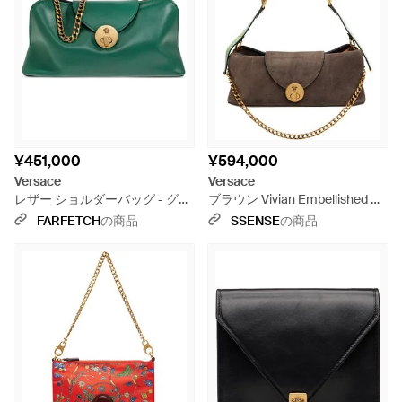
ラ・ヴェルサーチはブランドの経営を引き継ぎ、その大胆で
フェミニンな美学に夢中になり続けました。大胆な装飾、鮮
やかな色彩、ブランドを象徴するメデューサのメダリオン、
ゴールド調の金具などが施されたVersaceのショルダーバッグ
は、機能性と華やかさの両方を兼ね備えています。ステータ
スショルダーバックをお探しでしたら、Versaceをお選びくだ
さい。
¥451,000
¥594,000
Versace
Versace
レザー ショルダーバッグ - グリ
ブラウン Vivian Embellished ス
ーン
エード クラッチバッグ
FARFETCH
の商品
SSENSE
の商品