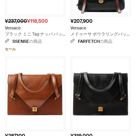
¥237,000
¥118,500
¥207,900
Versace
Versace
ブラック ミニ Tag ナッパ バッ
メドゥーサ ボウラリングバッグ
グ
- ブラック
SSENSE
の商品
FARFETCH
の商品
セール
¥287,100
¥319,000