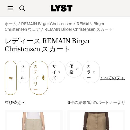
ホーム
REMAIN Birger Christensen
REMAIN Birger
Christensen ウェア
REMAIN Birger Christensen スカート
レディース REMAIN Birger
Christensen スカート
セ
カ
サ
価
カ
ー
テ
イ
格
ラ
ル
ゴ
ズ
ー
すべてのフィル
2
リ
ー
並び替え
6
件の結果
1
店のパートナーより