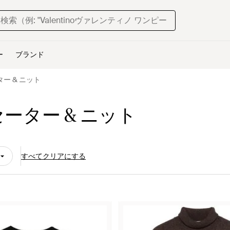
ー
ブランド
セーター & ニット
i セーター & ニット
すべてクリアにする