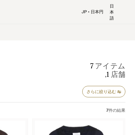
日
JP
日本円
本
語
7
アイテム
,
1
店舗
さらに絞り込む
7
件の結果