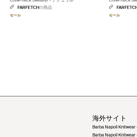
Crew-neck Sweater - ナチュラル
Crew-neck S
FARFETCH
の商品
FARFETC
セール
セール
海外サイト
Barba Napoli Knitwear 
Barba Napoli Knitwear 