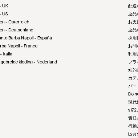
- UK
配送
- US
返品
en - Österreich
お支
ren - Deutschland
返品
unto Barba Napoli - España
採用
arba Napoli - France
お問
 Italia
利用
 gebreide kleding - Nederland
プラ
知的
カテ
パー
Do no
現代
s1
責任
行動
Lyst 