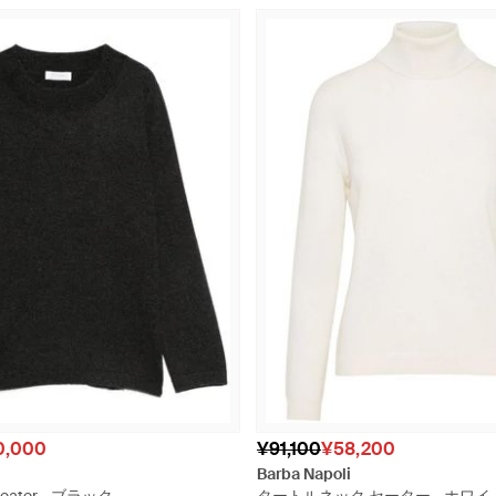
0,000
¥91,100
¥58,200
Barba Napoli