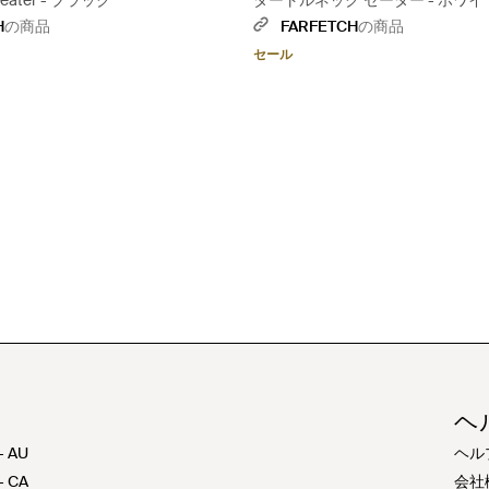
weater - ブラック
タートルネック セーター - ホワイ
H
の商品
FARFETCH
の商品
セール
ヘ
- AU
ヘル
- CA
会社