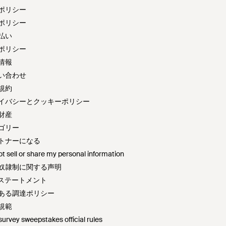
ポリシー
ポリシー
払い
ポリシー
情報
い合わせ
規約
イバシーとクッキーポリシー
財産
ゴリー
トナーになる
t sell or share my personal information
奴隷制に関する声明
72ステートメント
ある調達ポリシー
規範
survey sweepstakes official rules