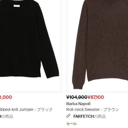
0,000
¥104,900
¥67,100
Barba Napoli
Ribbed-knit Jumper - ブラック
Roll-neck Sweater - ブラウン
H
の商品
FARFETCH
の商品
セール