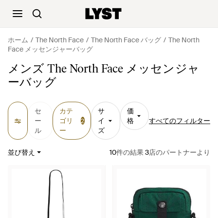
ホーム
The North Face
The North Face バッグ
The North
Face メッセンジャーバッグ
メンズ The North Face メッセンジャ
ーバッグ
セ
カテ
サ
価
ー
ゴリ
イ
格
すべてのフィルター
2
ル
ー
ズ
並び替え
10
件の結果
3
店のパートナーより