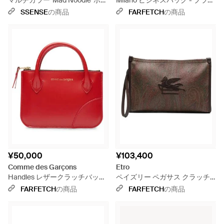
マルチカラー 'Mad Noodle' ポー
Milano ビジネスバッグ - ブラウ
チ - メタリック
ン
SSENSE
の商品
FARFETCH
の商品
¥50,000
¥103,400
Comme des Garçons
Etro
Handles レザークラッチバッグ
ペイズリー ペガサス クラッチ
ミニ - レッド
バッグ - ブラウン
FARFETCH
の商品
FARFETCH
の商品