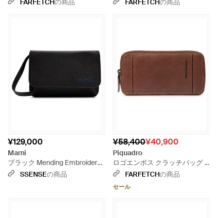
ク
ラー
FARFETCH
の商品
FARFETCH
の商品
¥129,000
¥58,400
¥40,900
Marni
Piquadro
ブラック Mending Embroidery'
ロゴエンボス クラッチバッグ -
レザー ポーチ
ブラウン
SSENSE
の商品
FARFETCH
の商品
セール