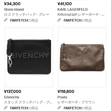
¥34,300
¥41,100
Stone Island
KARL LAGERFELD
ロゴ クラッチバッグ - グレー
K/Autograph レザーポーチ - ブ
ラック
FARFETCH
の商品
FARFETCH
の商品
¥137,000
¥116,600
Givenchy
Prada
スタッズ クラッチバッグ - ブラ
レザーポーチ - ブラウン
ック
FARFETCH
の商品
FARFETCH
の商品