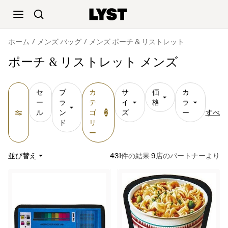
ホーム
メンズ バッグ
メンズ ポーチ & リストレット
ポーチ & リストレット メンズ
セ
ブ
カ
サ
価
カ
ー
ラ
テ
イ
格
ラ
ル
ン
ゴ
ズ
ー
すべて
2
ド
リ
ー
並び替え
431
件の結果
9
店のパートナーより