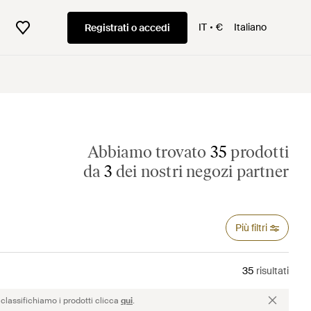
IT
€
Italiano
Registrati o accedi
Abbiamo trovato
35
prodotti
da
3
dei nostri negozi partner
Più filtri
35
risultati
classifichiamo i prodotti clicca
qui
.