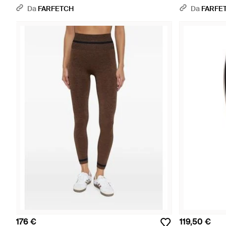
Da
FARFETCH
Da
FARFE
176 €
119,50 €