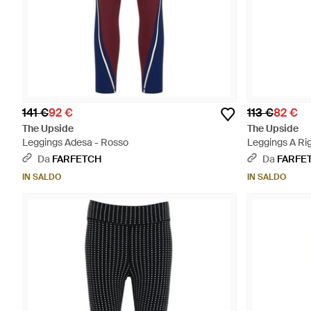
141 €
92 €
113 €
82 €
The Upside
The Upside
Leggings Adesa - Rosso
Leggings A Ri
Da
FARFETCH
Da
FARFE
IN SALDO
IN SALDO