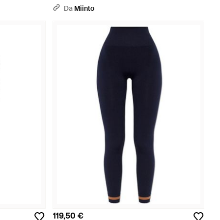
Da
Miinto
119,50 €