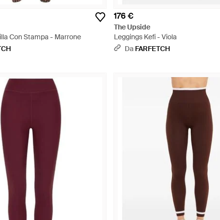
176 €
The Upside
illa Con Stampa - Marrone
Leggings Kefi - Viola
TCH
Da
FARFETCH