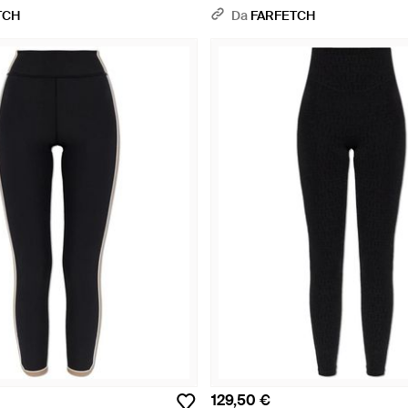
TCH
Da
FARFETCH
129,50 €