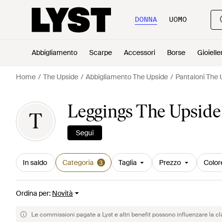
DONNA
UOMO
Abbigliamento
Scarpe
Accessori
Borse
Gioielle
Home
The Upside
Abbigliamento The Upside
Pantaloni The 
Leggings The Upside
T
Segui
In saldo
Categoria
Taglia
Prezzo
Color
3
Ordina per
:
Novità
Le commissioni pagate a Lyst e altri benefit possono influenzare la cl