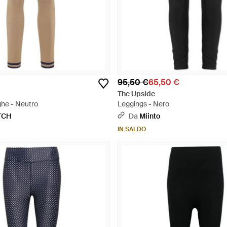
95,50 €
65,50 €
The Upside
ghe - Neutro
Leggings - Nero
TCH
Da
Miinto
IN SALDO