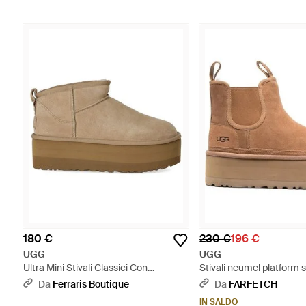
180 €
230 €
196 €
UGG
UGG
Ultra Mini Stivali Classici Con
Stivali neumel platform st
Altopiano - Marrone
moderni - Marrone
Da
Ferraris Boutique
Da
FARFETCH
IN SALDO