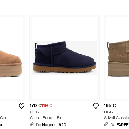
170 €
119 €
165 €
UGG
UGG
i Con
Winter Boots - Blu
Stivali Classi
50Mm Mustar
ue
Da
Nugnes 1920
Da
FARF