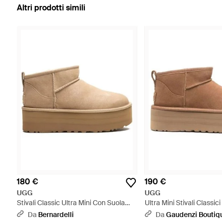
Altri prodotti simili
180 €
190 €
UGG
UGG
Stivali Classic Ultra Mini Con Suola
Ultra Mini Stivali Classic
Rialzata - Neutro
Altopiano - Marrone
Da
Bernardelli
Da
Gaudenzi Boutiq