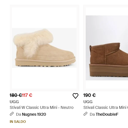
180 €
117 €
190 €
UGG
UGG
Stivali W Classic Ultra Mini - Neutro
Stivali Classic Ultra Min
Color Castagna - Marro
Da
Nugnes 1920
Da
TheDoubleF
IN SALDO