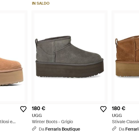
IN SALDO
180 €
180 €
UGG
UGG
ilosi e
Winter Boots - Grigio
Stivale Classi
Chestnut - M
Da
Ferraris Boutique
Da
Ferrar