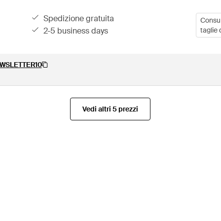
spedizione gratuita
Consult
2-5 business days
taglie 
WSLETTER10
Vedi altri 5 prezzi