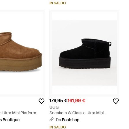
IN SALDO
179,95 €
161,99 €
UGG
c Ultra Mini Platform
Sneakers W Classic Ultra Mini
arrone
Platform - Nero
is Boutique
Da
Footshop
IN SALDO