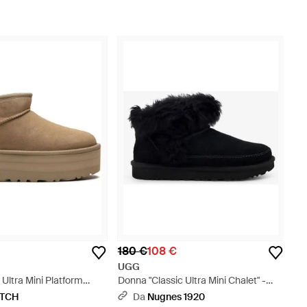
180 €
108 €
UGG
c Ultra Mini Platform
Donna "Classic Ultra Mini Chalet" -
d Seed - Marrone
Nero
ETCH
Da
Nugnes 1920