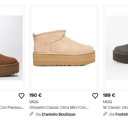
190 €
189 €
UGG
UGG
i Con Plateau
Stivaletti Classic Ultra Mini Con
W Classic Ult
ne
Platform - Neutro
Da
D'aniello Boutique
Da
Foots