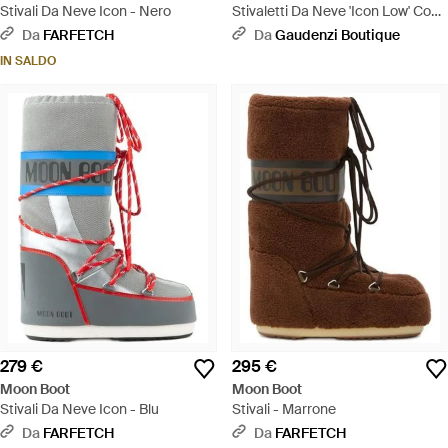
Stivali Da Neve Icon - Nero
Stivaletti Da Neve 'Icon Low' Con
Maxi Stampa Logo Sul Lato -
Da
FARFETCH
Da
Gaudenzi Boutique
Bianco
IN SALDO
279 €
295 €
Moon Boot
Moon Boot
Stivali Da Neve Icon - Blu
Stivali - Marrone
Da
FARFETCH
Da
FARFETCH