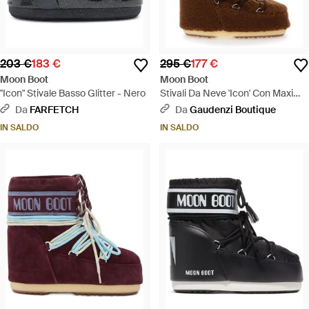
203 €
183 €
295 €
177 €
Moon Boot
Moon Boot
"Icon" Stivale Basso Glitter - Nero
Stivali Da Neve 'Icon' Con Maxi
Stampa Logo Sul Lato - Marrone
Da
FARFETCH
Da
Gaudenzi Boutique
IN SALDO
IN SALDO