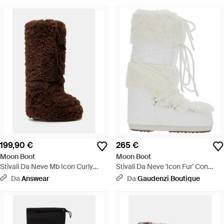
199,90 €
265 €
Moon Boot
Moon Boot
Stivali Da Neve Mb Icon Curly
Stivali Da Neve 'Icon Fur' Con
Extra - Marrone
Maxi Stampa Logo Sul Lato E D -
Da
Answear
Da
Gaudenzi Boutique
Bianco