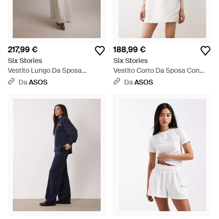
217,99 €
188,99 €
Six Stories
Six Stories
Vestito Lungo Da Sposa
Vestito Corto Da Sposa Con
Decorato Con Perle A Pieghe
Spalle Scivolate E Maniche -
Da
ASOS
Da
ASOS
Con Vita Scesa E Foulard -
Bianco
Bianco