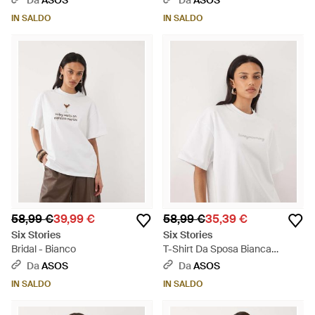
Da
ASOS
Da
ASOS
IN SALDO
IN SALDO
58,99 €
39,99 €
58,99 €
35,39 €
Six Stories
Six Stories
Bridal - Bianco
T-Shirt Da Sposa Bianca
Decorata Con Perline E Scritta
Da
ASOS
Da
ASOS
"Honeymooning" - Bianco
IN SALDO
IN SALDO