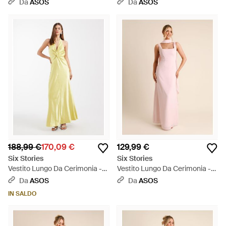
Damigella - Neutro
Cerimonia - Giallo
Da
ASOS
Da
ASOS
188,99 €
170,09 €
129,99 €
Six Stories
Six Stories
Vestito Lungo Da Cerimonia -
Vestito Lungo Da Cerimonia -
Giallo
Rosa
Da
ASOS
Da
ASOS
IN SALDO