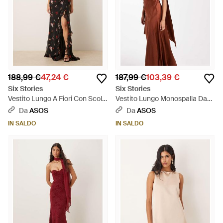
188,99 €
47,24 €
187,99 €
103,39 €
Six Stories
Six Stories
Vestito Lungo A Fiori Con Scollo
Vestito Lungo Monospalla Da
Ad Anello E Fiore Applicato -
Damigella - Marrone
Da
ASOS
Da
ASOS
Nero
IN SALDO
IN SALDO