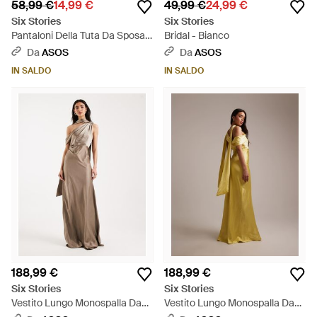
58,99 €
14,99 €
49,99 €
24,99 €
Six Stories
Six Stories
Pantaloni Della Tuta Da Sposa
Bridal - Bianco
Con Scritta "Wifey Club" - Blu
Da
ASOS
Da
ASOS
IN SALDO
IN SALDO
188,99 €
188,99 €
Six Stories
Six Stories
Vestito Lungo Monospalla Da
Vestito Lungo Monospalla Da