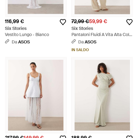
116,99 €
72,99 €
59,99 €
Six Stories
Six Stories
Vestito Lungo - Bianco
Pantaloni Fluidi A Vita Alta Color
Pietra - Neutro
Da
ASOS
Da
ASOS
IN SALDO
217,99 €
149,99 €
188,99 €