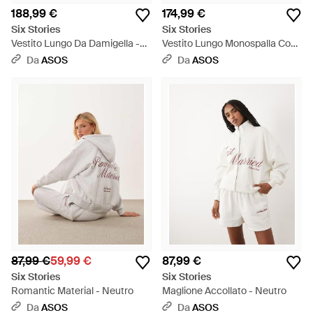
188,99 €
174,99 €
Six Stories
Six Stories
Vestito Lungo Da Damigella -
Vestito Lungo Monospalla Con
Marrone
Frange Asimmetriche - Neutro
Da
ASOS
Da
ASOS
87,99 €
59,99 €
87,99 €
Six Stories
Six Stories
Romantic Material - Neutro
Maglione Accollato - Neutro
Da
ASOS
Da
ASOS