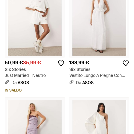
50,99 €
35,99 €
188,99 €
Six Stories
Six Stories
Just Married - Neutro
Vestito Lungo A Pieghe Con
Scollo Profondo E Volant -
Da
ASOS
Da
ASOS
Bianco
IN SALDO