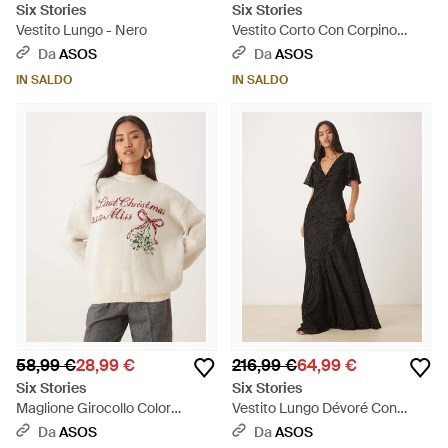
Six Stories
Six Stories
Vestito Lungo - Nero
Vestito Corto Con Corpino
Aderente Con Scollo Squadrato
Da
ASOS
Da
ASOS
E Gonna Svasata - Nero
IN SALDO
IN SALDO
58,99 €
28,99 €
216,99 €
64,99 €
Six Stories
Six Stories
Maglione Girocollo Color
Vestito Lungo Dévoré Con
Crema Con Motivo Last
Maniche Con Volant, Scollo A V
Da
ASOS
Da
ASOS