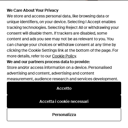
We Care About Your Privacy
We Care About Your Privacy
We store and access personal data, like browsing data or
We store and access personal data, like browsing data or
unique identifiers, on your device. Selecting I Accept enables
unique identifiers, on your device. Selecting I Accept enables
tracking technologies. Selecting Reject All or withdrawing your
tracking technologies. Selecting Reject All or withdrawing your
consent will disable them. If trackers are disabled, some
consent will disable them. If trackers are disabled, some
content and ads you see may not be as relevant to you. You
content and ads you see may not be as relevant to you. You
can change your choices or withdraw consent at any time by
can change your choices or withdraw consent at any time by
clicking the Cookie Settings link at the bottom of the page. For
clicking the Cookie Settings link at the bottom of the page. For
116,99 €
69,99 €
187,99 €
150,39 €
more details, refer to our
more details, refer to our
Cookie Policy
Cookie Policy
.
.
Six Stories
Six Stories
We and our partners process data to provide:
We and our partners process data to provide:
Pantaloni Sartoriali A Fondo
Vestito Lungo Monocromatico
Store and/or access information on a device. Personalised
Store and/or access information on a device. Personalised
Ampio Avorio Da Sposa -
Con Design Asimmetrico A
Da
ASOS
Da
ASOS
advertising and content, advertising and content
advertising and content, advertising and content
Bianco
Pieghe - Neutro
measurement, audience research and services development.
measurement, audience research and services development.
IN SALDO
IN SALDO
Accetto
Accetto
Accetta i cookie necessari
Accetta i cookie necessari
Personalizza
Personalizza