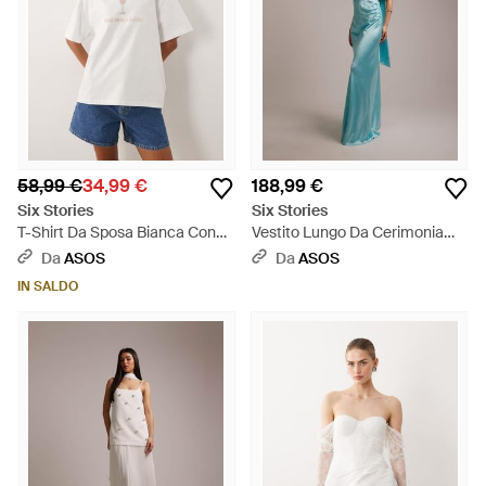
58,99 €
34,99 €
188,99 €
Six Stories
Six Stories
T-Shirt Da Sposa Bianca Con
Vestito Lungo Da Cerimonia
Scritta "Bride Needs A Bellini"
Monospalla Turchese Raccolto
Da
ASOS
Da
ASOS
Decorata Con Perline - Bianco
Con Dettaglio Foulard - Blu
IN SALDO