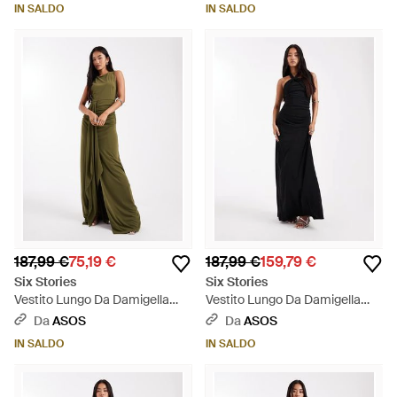
Christmas As A Miss Con
E Fondo Allungato Asimmetrico
IN SALDO
IN SALDO
Vischio - Neutro
- Nero
187,99 €
75,19 €
187,99 €
159,79 €
Six Stories
Six Stories
Vestito Lungo Da Damigella
Vestito Lungo Da Damigella
Accollato Elasticizzato Senza
Elasticizzato Allacciato Al Collo
Da
ASOS
Da
ASOS
Maniche Arricciato Sul Davanti
- Nero
IN SALDO
IN SALDO
- Verde