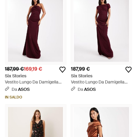
187,99 €
169,19 €
187,99 €
Six Stories
Six Stories
Vestito Lungo Da Damigella
Vestito Lungo Da Damigella
Color Vino Elasticizzato
Elasticizzato Asimmetrico Con
Da
ASOS
Da
ASOS
Allacciato Al Collo - Rosso
Arricciature Sulle Spalle Color
IN SALDO
Vinaccia - Rosso