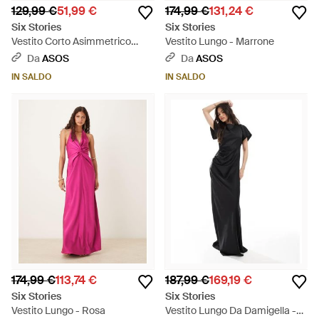
129,99 €
51,99 €
174,99 €
131,24 €
Six Stories
Six Stories
Vestito Corto Asimmetrico
Vestito Lungo - Marrone
Color Oliva Con Volant E
Da
ASOS
Da
ASOS
Foulard Sul Collo - Giallo
IN SALDO
IN SALDO
174,99 €
113,74 €
187,99 €
169,19 €
Six Stories
Six Stories
Vestito Lungo - Rosa
Vestito Lungo Da Damigella -