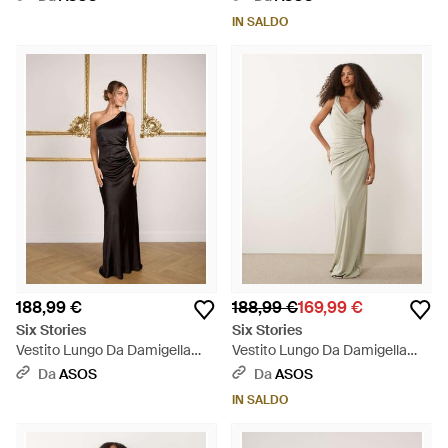
IN SALDO
188,99 €
188,99 €
169,99 €
Six Stories
Six Stories
Vestito Lungo Da Damigella
Vestito Lungo Da Damigella
Monospalla - Neutro
Elasticizzato Color Salvia Con
Da
ASOS
Da
ASOS
Pannello Arricciato E Scollo A V
IN SALDO
- Neutro