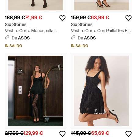
188,99 €
74,99 €
159,99 €
63,99 €
Six Stories
Six Stories
Vestito Corto Monospalla
Vestito Corto Con Paillettes E
Svasato Strutturato Con
Spalline Con Dettagli Floreali -
Da
ASOS
Da
ASOS
Decorazione Floreale - Neutro
Neutro
IN SALDO
IN SALDO
217,99 €
129,99 €
145,99 €
65,69 €