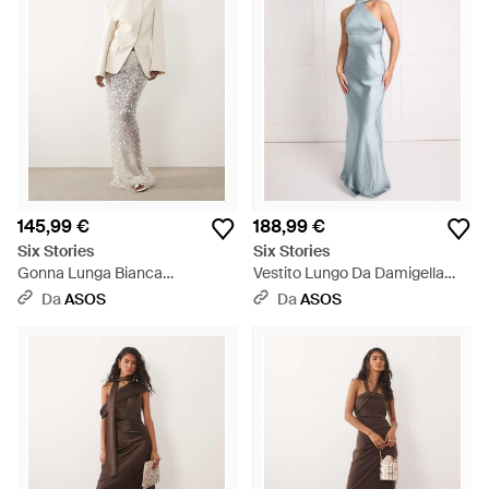
145,99 €
188,99 €
Six Stories
Six Stories
Gonna Lunga Bianca
Vestito Lungo Da Damigella
Trasparente Con Paillettes -
Allacciato Al Collo - Blu
Da
ASOS
Da
ASOS
Neutro