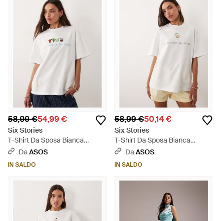
58,99 €
54,99 €
58,99 €
50,14 €
Six Stories
Six Stories
T-Shirt Da Sposa Bianca
T-Shirt Da Sposa Bianca
Decorata Con Perline "Last
Decorata Con Perline "Last
Da
ASOS
Da
ASOS
Toast On The Coast" - Bianco
Shot Before Tying The Knot" -
IN SALDO
IN SALDO
Bianco