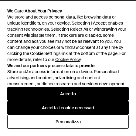
We Care About Your Privacy
We Care About Your Privacy
We store and access personal data, like browsing data or
We store and access personal data, like browsing data or
unique identifiers, on your device. Selecting I Accept enables
unique identifiers, on your device. Selecting I Accept enables
tracking technologies. Selecting Reject All or withdrawing your
tracking technologies. Selecting Reject All or withdrawing your
355 €
341 €
509,50 €
504 €
consent will disable them. If trackers are disabled, some
consent will disable them. If trackers are disabled, some
Ganni
Ganni
content and ads you see may not be as relevant to you. You
content and ads you see may not be as relevant to you. You
Ballerinas - Blu
Light Jackets - Grigio
can change your choices or withdraw consent at any time by
can change your choices or withdraw consent at any time by
clicking the Cookie Settings link at the bottom of the page. For
clicking the Cookie Settings link at the bottom of the page. For
Da
Miinto
Da
Miinto
more details, refer to our
more details, refer to our
Cookie Policy
Cookie Policy
.
.
IN SALDO
IN SALDO
We and our partners process data to provide:
We and our partners process data to provide:
Store and/or access information on a device. Personalised
Store and/or access information on a device. Personalised
advertising and content, advertising and content
advertising and content, advertising and content
measurement, audience research and services development.
measurement, audience research and services development.
Accetto
Accetto
Accetta i cookie necessari
Accetta i cookie necessari
Personalizza
Personalizza