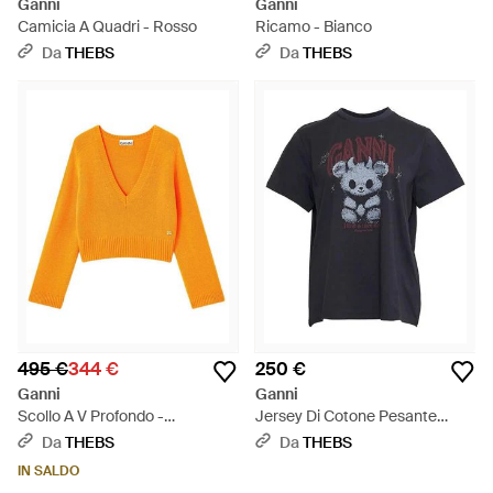
Ganni
Ganni
Camicia A Quadri - Rosso
Ricamo - Bianco
Da
THEBS
Da
THEBS
495 €
344 €
250 €
Ganni
Ganni
Scollo A V Profondo -
Jersey Di Cotone Pesante
Arancione
Ricamo Anglais - Nero
Da
THEBS
Da
THEBS
IN SALDO