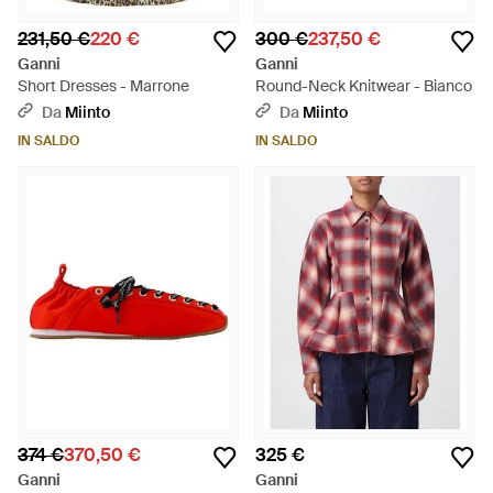
231,50 €
220 €
300 €
237,50 €
Ganni
Ganni
Short Dresses - Marrone
Round-Neck Knitwear - Bianco
Da
Miinto
Da
Miinto
IN SALDO
IN SALDO
374 €
370,50 €
325 €
Ganni
Ganni