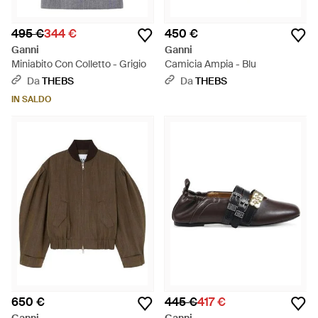
495 €
344 €
450 €
Ganni
Ganni
Miniabito Con Colletto - Grigio
Camicia Ampia - Blu
Da
THEBS
Da
THEBS
IN SALDO
650 €
445 €
417 €