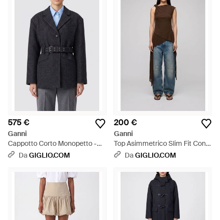
575 €
200 €
Ganni
Ganni
Cappotto Corto Monopetto -
Top Asimmetrico Slim Fit Con
Blu
Scollatura E Spalline
Da
GIGLIO.COM
Da
GIGLIO.COM
Intrecciate - Blu