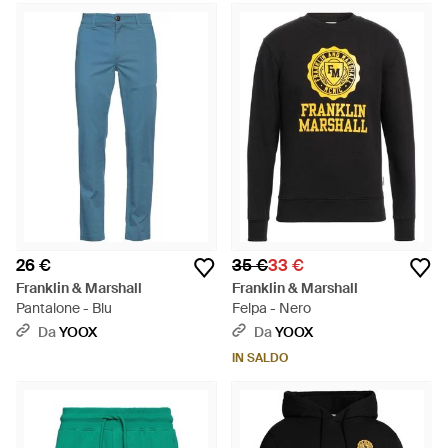
della sua fabbrica italiana, l'obiettivo principale di Franklin &
Marshall è la qualità.
26 €
35 €
33 €
Franklin & Marshall
Franklin & Marshall
Pantalone - Blu
Felpa - Nero
Da
YOOX
Da
YOOX
IN SALDO