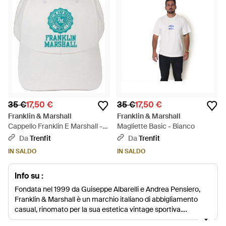
35 €
17,50 €
35 €
17,50 €
Franklin & Marshall
Franklin & Marshall
Cappello Franklin E Marshall -
Magliette Basic - Bianco
Bianco
Da
Trenfit
Da
Trenfit
IN SALDO
IN SALDO
Info su :
Fondata nel 1999 da Guiseppe Albarelli e Andrea Pensiero,
Franklin & Marshall è un marchio italiano di abbigliamento
casual, rinomato per la sua estetica vintage sportiva.
Realizzato secondo i più alti standard con i migliori tessuti