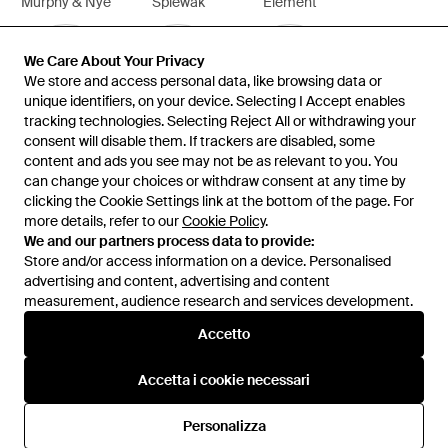
Murphy & Nye
Spiewak
Element
We Care About Your Privacy
We Care About Your Privacy
We store and access personal data, like browsing data or
We store and access personal data, like browsing data or
unique identifiers, on your device. Selecting I Accept enables
unique identifiers, on your device. Selecting I Accept enables
tracking technologies. Selecting Reject All or withdrawing your
tracking technologies. Selecting Reject All or withdrawing your
consent will disable them. If trackers are disabled, some
consent will disable them. If trackers are disabled, some
Vision Of Super
Hand Picked
Jeckerson
content and ads you see may not be as relevant to you. You
content and ads you see may not be as relevant to you. You
can change your choices or withdraw consent at any time by
can change your choices or withdraw consent at any time by
Mostra di più
clicking the Cookie Settings link at the bottom of the page. For
clicking the Cookie Settings link at the bottom of the page. For
more details, refer to our
more details, refer to our
Cookie Policy
Cookie Policy
.
.
We and our partners process data to provide:
We and our partners process data to provide:
Store and/or access information on a device. Personalised
Store and/or access information on a device. Personalised
advertising and content, advertising and content
advertising and content, advertising and content
measurement, audience research and services development.
measurement, audience research and services development.
Internazionale
Accetto
Accetto
Accetta i cookie necessari
Accetta i cookie necessari
Assistenza e info
Personalizza
Personalizza