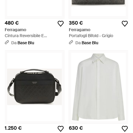
480 €
350 €
Ferragamo
Ferragamo
Cintura Reversibile E
Portafogli Bifold - Grigio
Regolabile Con Gancini
Da
Base Blu
Da
Base Blu
Zigrinato - Nero
1.250 €
630 €