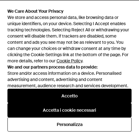
We Care About Your Privacy
We Care About Your Privacy
We store and access personal data, like browsing data or
We store and access personal data, like browsing data or
unique identifiers, on your device. Selecting I Accept enables
unique identifiers, on your device. Selecting I Accept enables
tracking technologies. Selecting Reject All or withdrawing your
tracking technologies. Selecting Reject All or withdrawing your
consent will disable them. If trackers are disabled, some
consent will disable them. If trackers are disabled, some
content and ads you see may not be as relevant to you. You
content and ads you see may not be as relevant to you. You
can change your choices or withdraw consent at any time by
can change your choices or withdraw consent at any time by
clicking the Cookie Settings link at the bottom of the page. For
clicking the Cookie Settings link at the bottom of the page. For
more details, refer to our
more details, refer to our
Cookie Policy
Cookie Policy
.
.
We and our partners process data to provide:
We and our partners process data to provide:
Store and/or access information on a device. Personalised
Store and/or access information on a device. Personalised
advertising and content, advertising and content
advertising and content, advertising and content
224,50 €
202 €
472,50 €
measurement, audience research and services development.
measurement, audience research and services development.
Ferragamo
Ferragamo
Accetto
Accetto
Ties - Blu
Belts - Nero
Da
Miinto
Da
Miinto
Accetta i cookie necessari
Accetta i cookie necessari
IN SALDO
Personalizza
Personalizza