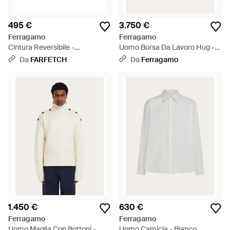
495 €
3.750 €
Ferragamo
Ferragamo
Cintura Reversibile -
Uomo Borsa Da Lavoro Hug -
Metallizzato
Blu
Da
FARFETCH
Da
Ferragamo
1.450 €
630 €
Ferragamo
Ferragamo
Uomo Maglia Con Bottoni -
Uomo Camicia - Bianco