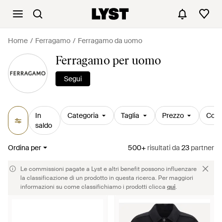
Home
Ferragamo
Ferragamo da uomo
Ferragamo per uomo
Segui
In
Categoria
Taglia
Prezzo
Colo
saldo
Ordina per
500+
risultati
da
23
partner
Le commissioni pagate a Lyst e altri benefit possono influenzare
la classificazione di un prodotto in questa ricerca. Per maggiori
informazioni su come classifichiamo i prodotti clicca
qui
.