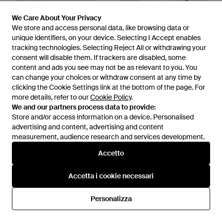
We Care About Your Privacy
We Care About Your Privacy
We store and access personal data, like browsing data or
We store and access personal data, like browsing data or
unique identifiers, on your device. Selecting I Accept enables
unique identifiers, on your device. Selecting I Accept enables
tracking technologies. Selecting Reject All or withdrawing your
tracking technologies. Selecting Reject All or withdrawing your
consent will disable them. If trackers are disabled, some
consent will disable them. If trackers are disabled, some
58 €
44 €
71 €
37 €
content and ads you see may not be as relevant to you. You
content and ads you see may not be as relevant to you. You
can change your choices or withdraw consent at any time by
can change your choices or withdraw consent at any time by
Alberto Guardiani
Alberto Guardiani
clicking the Cookie Settings link at the bottom of the page. For
clicking the Cookie Settings link at the bottom of the page. For
Sneakers - Bianco
Sneakers - Multicolore
more details, refer to our
more details, refer to our
Cookie Policy
Cookie Policy
.
.
Da
YOOX
Da
YOOX
We and our partners process data to provide:
We and our partners process data to provide:
IN SALDO
IN SALDO
Store and/or access information on a device. Personalised
Store and/or access information on a device. Personalised
advertising and content, advertising and content
advertising and content, advertising and content
measurement, audience research and services development.
measurement, audience research and services development.
Accetto
Accetto
Accetta i cookie necessari
Accetta i cookie necessari
Personalizza
Personalizza