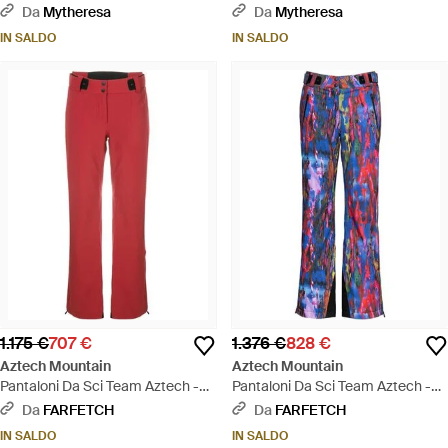
Stampa - Blu
Blu
Da
Mytheresa
Da
Mytheresa
IN SALDO
IN SALDO
1.175 €
707 €
1.376 €
828 €
Aztech Mountain
Aztech Mountain
Pantaloni Da Sci Team Aztech -
Pantaloni Da Sci Team Aztech -
Rosso
Blu
Da
FARFETCH
Da
FARFETCH
IN SALDO
IN SALDO