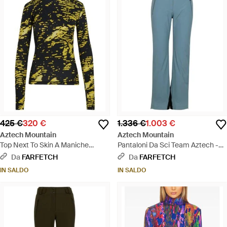
425 €
320 €
1.336 €
1.003 €
Aztech Mountain
Aztech Mountain
Top Next To Skin A Maniche
Pantaloni Da Sci Team Aztech -
Lunghe - Verde
Blu
Da
FARFETCH
Da
FARFETCH
IN SALDO
IN SALDO