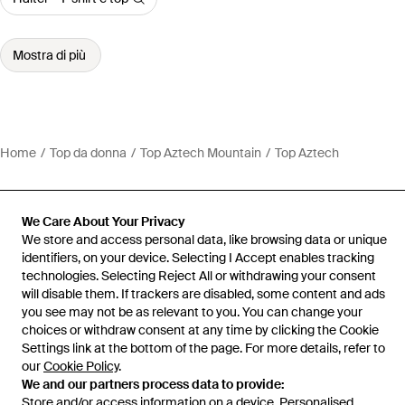
Mostra di più
Home
Top da donna
Top Aztech Mountain
Top Aztech
We Care About Your Privacy
We store and access personal data, like browsing data or unique
Assistenza e info
identifiers, on your device. Selecting I Accept enables tracking
technologies. Selecting Reject All or withdrawing your consent
will disable them. If trackers are disabled, some content and ads
you see may not be as relevant to you. You can change your
choices or withdraw consent at any time by clicking the Cookie
Settings link at the bottom of the page. For more details, refer to
our
Cookie Policy
.
We and our partners process data to provide:
Store and/or access information on a device. Personalised