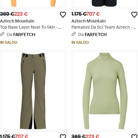
369 €
223 €
1.175 €
707 €
Aztech Mountain
Aztech Mountain
Top Base Layer Next To Skin -
Pantaloni Da Sci Team Aztech -
Arancione
Blu
Da
FARFETCH
Da
FARFETCH
IN SALDO
IN SALDO
1.175 €
707 €
369 €
223 €