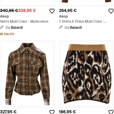
340,95 €
338,95 €
264,95 €
Akep
Akep
Skirts Multi Color - Multicolore
T Shirts E Polos Multi Color -
Marrone
Da
Balardi
Da
Balardi
IN SALDO
327,95 €
186,95 €