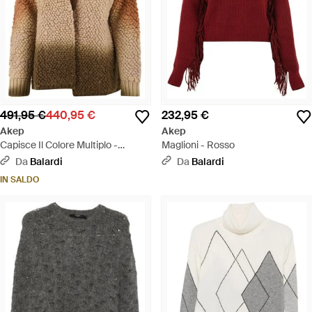
491,95 €
440,95 €
232,95 €
Akep
Akep
Capisce Il Colore Multiplo -
Maglioni - Rosso
Marrone
Da
Balardi
Da
Balardi
IN SALDO