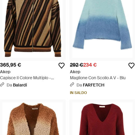
365,95 €
292 €
234 €
Akep
Akep
Capisce Il Colore Multiplo -
Maglione Con Scollo A V - Blu
Marrone
Da
Balardi
Da
FARFETCH
IN SALDO