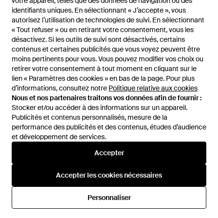
votre appareil, telles que des données de navigation ou des
identifiants uniques. En sélectionnant « J’accepte », vous
autorisez l’utilisation de technologies de suivi. En sélectionnant
« Tout refuser » ou en retirant votre consentement, vous les
désactivez. Si les outils de suivi sont désactivés, certains
contenus et certaines publicités que vous voyez peuvent être
moins pertinents pour vous. Vous pouvez modifier vos choix ou
1
/
2
retirer votre consentement à tout moment en cliquant sur le
lien « Paramètres des cookies » en bas de la page. Pour plus
d’informations, consultez notre
Politique relative aux cookies
Vendu précédemment chez :
Miinto
Nous et nos partenaires traitons vos données afin de fournir :
Stocker et/ou accéder à des informations sur un appareil.
Publicités et contenus personnalisés, mesure de la
performance des publicités et des contenus, études d’audience
et développement de services.
Accepter
Accepter les cookies nécessaires
Aide et infos
Personnaliser