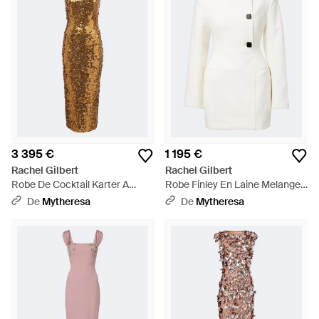
3 395 €
1 195 €
Rachel Gilbert
Rachel Gilbert
Robe De Cocktail Karter A
Robe Finley En Laine Melangee
Sequins - Métallisé
- Blanc
De
Mytheresa
De
Mytheresa