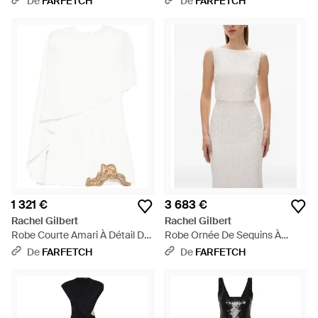
De
FARFETCH
De
FARFETCH
1 321 €
3 683 €
Rachel Gilbert
Rachel Gilbert
Robe Courte Amari À Détail De
Robe Ornée De Sequins À
Cape - Blanc
Coupe Longue Ava - Blanc
De
FARFETCH
De
FARFETCH