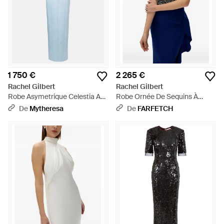
1 750 €
2 265 €
Rachel Gilbert
Rachel Gilbert
Robe Asymetrique Celestia A
Robe Ornée De Sequins À
Ornements - Bleu
Coupe Longue - Bleu
De
Mytheresa
De
FARFETCH