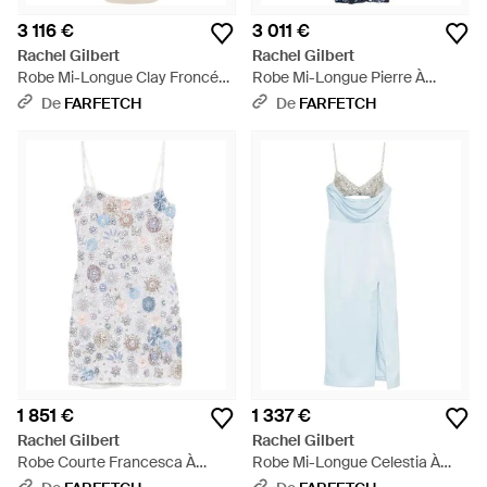
3 116 €
3 011 €
Rachel Gilbert
Rachel Gilbert
Robe Mi-Longue Clay Froncée
Robe Mi-Longue Pierre À
À Design À Une Manche - Blanc
Fleurs Appliquées - Bleu
De
FARFETCH
De
FARFETCH
1 851 €
1 337 €
Rachel Gilbert
Rachel Gilbert
Robe Courte Francesca À
Robe Mi-Longue Celestia À
Fleurs - Blanc
Ornements - Bleu