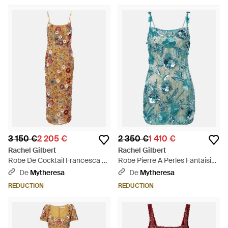
3 150 €
2 205 €
2 350 €
1 410 €
Rachel Gilbert
Rachel Gilbert
Robe De Cocktail Francesca A
Robe Pierre A Perles Fantaisie -
Ornements - Métallisé
Bleu
De
Mytheresa
De
Mytheresa
RÉDUCTION
RÉDUCTION