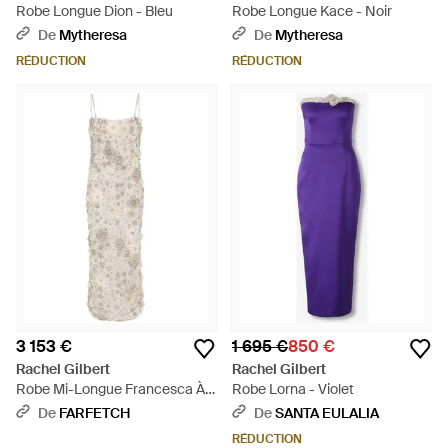
Robe Longue Dion - Bleu
Robe Longue Kace - Noir
De
Mytheresa
De
Mytheresa
RÉDUCTION
RÉDUCTION
3 153 €
1 695 €
850 €
Rachel Gilbert
Rachel Gilbert
Robe Mi-Longue Francesca À
Robe Lorna - Violet
Fleurs Brodées - Blanc
De
FARFETCH
De
SANTA EULALIA
RÉDUCTION