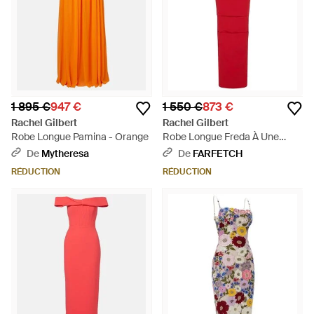
1 895 €
947 €
1 550 €
873 €
Rachel Gilbert
Rachel Gilbert
Robe Longue Pamina - Orange
Robe Longue Freda À Une
Épaule - Rouge
De
Mytheresa
De
FARFETCH
RÉDUCTION
RÉDUCTION