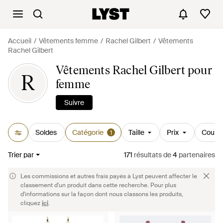
Accueil
Vêtements femme
Rachel Gilbert
Vêtements
Rachel Gilbert
Vêtements Rachel Gilbert pour
R
femme
Suivre
Soldes
Catégorie
Taille
Prix
Couleu
1
Trier par
171
résultats
de
4
partenaires
Les commissions et autres frais payés à Lyst peuvent affecter le
classement d'un produit dans cette recherche. Pour plus
d'informations sur la façon dont nous classons les produits,
cliquez
ici
.