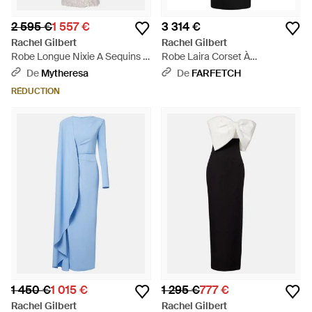
2 595 €
1 557 €
3 314 €
Rachel Gilbert
Rachel Gilbert
Robe Longue Nixie A Sequins -
Robe Laira Corset À
Blanc
Ornements - Noir
De
Mytheresa
De
FARFETCH
RÉDUCTION
1 450 €
1 015 €
1 295 €
777 €
Rachel Gilbert
Rachel Gilbert