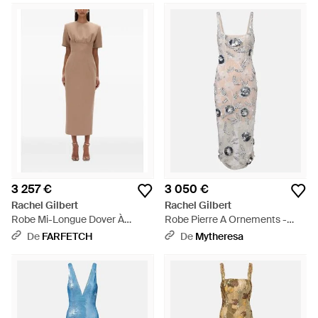
3 257 €
3 050 €
Rachel Gilbert
Rachel Gilbert
Robe Mi-Longue Dover À
Robe Pierre A Ornements -
Manches Courtes - Neutre
Blanc
De
FARFETCH
De
Mytheresa