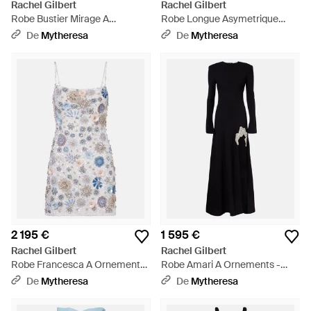
Rachel Gilbert
Rachel Gilbert
Robe Bustier Mirage A
Robe Longue Asymetrique
Ornements Floraux - Noir
Jade - Bleu
De
Mytheresa
De
Mytheresa
2 195 €
1 595 €
Rachel Gilbert
Rachel Gilbert
Robe Francesca A Ornements
Robe Amari A Ornements -
- Bleu
Noir
De
Mytheresa
De
Mytheresa