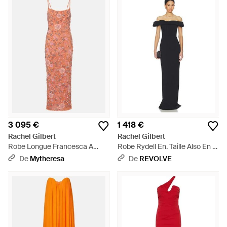
3 095 €
1 418 €
Rachel Gilbert
Rachel Gilbert
Robe Longue Francesca A
Robe Rydell En. Taille Also En -
Ornements - Orange
Bleu
De
Mytheresa
De
REVOLVE