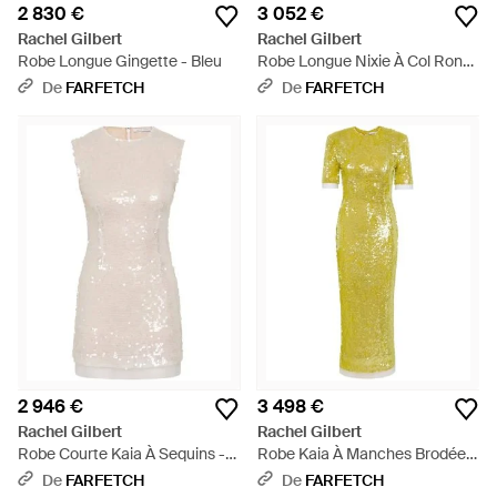
2 830 €
3 052 €
Rachel Gilbert
Rachel Gilbert
Robe Longue Gingette - Bleu
Robe Longue Nixie À Col Rond
- Blanc
De
FARFETCH
De
FARFETCH
2 946 €
3 498 €
Rachel Gilbert
Rachel Gilbert
Robe Courte Kaia À Sequins -
Robe Kaia À Manches Brodées
Neutre
De Sequins - Jaune
De
FARFETCH
De
FARFETCH