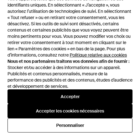
identifiants uniques. En sélectionnant « J’accepte », vous
identifiants uniques. En sélectionnant « J’accepte », vous
autorisez l’utilisation de technologies de suivi. En sélectionnant
autorisez l’utilisation de technologies de suivi. En sélectionnant
« Tout refuser » ou en retirant votre consentement, vous les
« Tout refuser » ou en retirant votre consentement, vous les
désactivez. Si les outils de suivi sont désactivés, certains
désactivez. Si les outils de suivi sont désactivés, certains
contenus et certaines publicités que vous voyez peuvent être
contenus et certaines publicités que vous voyez peuvent être
moins pertinents pour vous. Vous pouvez modifier vos choix ou
moins pertinents pour vous. Vous pouvez modifier vos choix ou
3 824 €
1 563 €
retirer votre consentement à tout moment en cliquant sur le
retirer votre consentement à tout moment en cliquant sur le
lien « Paramètres des cookies » en bas de la page. Pour plus
lien « Paramètres des cookies » en bas de la page. Pour plus
Rachel Gilbert
Rachel Gilbert
d’informations, consultez notre
d’informations, consultez notre
Politique relative aux cookies
Politique relative aux cookies
Robe Longue Nya - Blanc
Robe Adela À Coupe Longue -
Nous et nos partenaires traitons vos données afin de fournir :
Nous et nos partenaires traitons vos données afin de fournir :
Noir
De
FARFETCH
De
FARFETCH
Stocker et/ou accéder à des informations sur un appareil.
Stocker et/ou accéder à des informations sur un appareil.
Publicités et contenus personnalisés, mesure de la
Publicités et contenus personnalisés, mesure de la
performance des publicités et des contenus, études d’audience
performance des publicités et des contenus, études d’audience
et développement de services.
et développement de services.
Accepter
Accepter
Accepter les cookies nécessaires
Accepter les cookies nécessaires
Personnaliser
Personnaliser