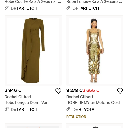
Robe Courte Kaia À Sequins -
Robe Longue Kaia À Sequins -
Jaune
Noir
De
FARFETCH
De
FARFETCH
2 946 €
3 278 €
2 655 €
Rachel Gilbert
Rachel Gilbert
Robe Longue Dion - Vert
ROBE REMY en Metallic Gold -
Métallisé
De
FARFETCH
De
REVOLVE
RÉDUCTION