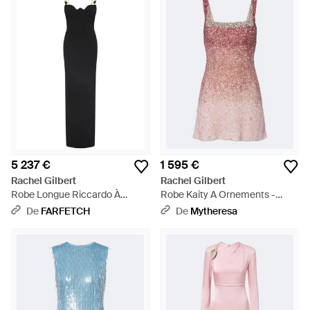
5 237 €
1 595 €
Rachel Gilbert
Rachel Gilbert
Robe Longue Riccardo À
Robe Kaity A Ornements -
Ornements - Noir
Rose
De
FARFETCH
De
Mytheresa