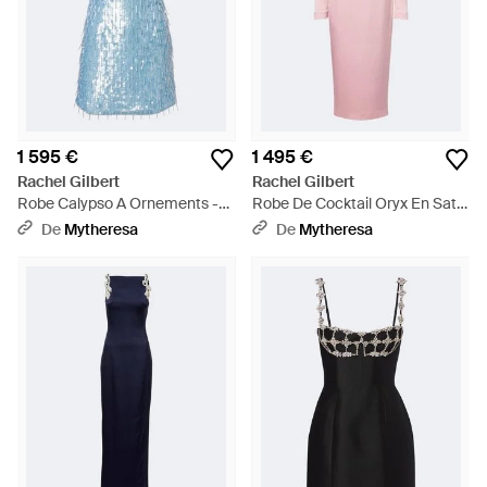
1 595 €
1 495 €
Rachel Gilbert
Rachel Gilbert
Robe Calypso A Ornements -
Robe De Cocktail Oryx En Satin
Bleu
A Ornements - Rose
De
Mytheresa
De
Mytheresa