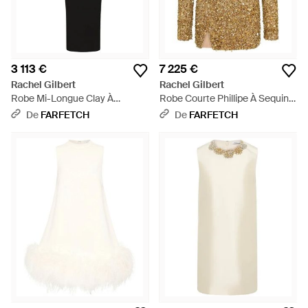
3 113 €
7 225 €
Rachel Gilbert
Rachel Gilbert
Robe Mi-Longue Clay À
Robe Courte Phillipe À Sequins
Fronces - Noir
- Neutre
De
FARFETCH
De
FARFETCH