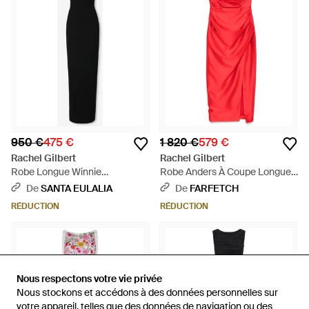
950 €
475 €
1 820 €
579 €
Rachel Gilbert
Rachel Gilbert
Robe Longue Winnie
Robe Anders À Coupe Longue -
L&#39;Ourson - Noir
Rouge
De
SANTA EULALIA
De
FARFETCH
RÉDUCTION
RÉDUCTION
Nous respectons votre vie privée
Nous respectons votre vie privée
Nous stockons et accédons à des données personnelles sur
Nous stockons et accédons à des données personnelles sur
votre appareil, telles que des données de navigation ou des
votre appareil, telles que des données de navigation ou des