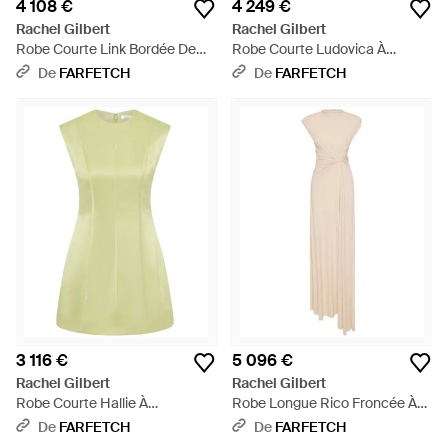
4 108 €
4 249 €
Rachel Gilbert
Rachel Gilbert
Robe Courte Link Bordée De
Robe Courte Ludovica À
Plumes - Blanc
Ornements - Blanc
De
FARFETCH
De
FARFETCH
3 116 €
5 096 €
Rachel Gilbert
Rachel Gilbert
Robe Courte Hallie À
Robe Longue Rico Froncée À
Empiècements - Vert
Ornements - Blanc
De
FARFETCH
De
FARFETCH