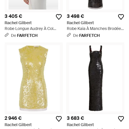
3 405 €
3 498 €
Rachel Gilbert
Rachel Gilbert
Robe Longue Audrey À Col
Robe Kaia À Manches Brodées
Drapé - Blanc
De Sequins - Noir
De
FARFETCH
De
FARFETCH
2 946 €
3 683 €
Rachel Gilbert
Rachel Gilbert