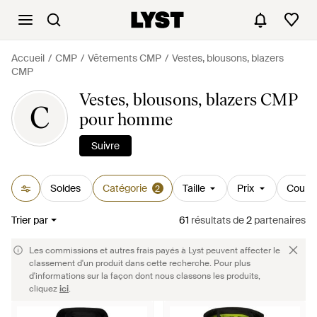
Accueil
CMP
Vêtements CMP
Vestes, blousons, blazers
CMP
Vestes, blousons, blazers CMP
C
pour homme
Suivre
Soldes
Catégorie
Taille
Prix
Couleu
2
Trier par
61
résultats
de
2
partenaires
Les commissions et autres frais payés à Lyst peuvent affecter le
classement d'un produit dans cette recherche. Pour plus
d'informations sur la façon dont nous classons les produits,
cliquez
ici
.