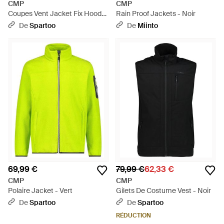
CMP
CMP
Coupes Vent Jacket Fix Hood
Rain Proof Jackets - Noir
Az - Bleu
De
Spartoo
De
Miinto
69,99 €
79,99 €
62,33 €
CMP
CMP
Polaire Jacket - Vert
Gilets De Costume Vest - Noir
De
Spartoo
De
Spartoo
RÉDUCTION