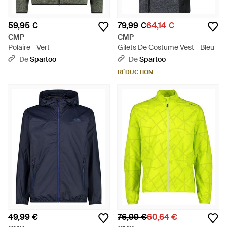
59,95 €
79,99 €
64,14 €
CMP
CMP
Polaire - Vert
Gilets De Costume Vest - Bleu
De
Spartoo
De
Spartoo
RÉDUCTION
49,99 €
76,99 €
60,64 €