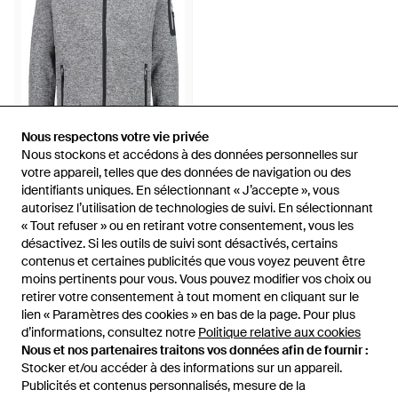
Nous respectons votre vie privée
Nous respectons votre vie privée
Nous stockons et accédons à des données personnelles sur
Nous stockons et accédons à des données personnelles sur
60 €
votre appareil, telles que des données de navigation ou des
votre appareil, telles que des données de navigation ou des
CMP
identifiants uniques. En sélectionnant « J’accepte », vous
identifiants uniques. En sélectionnant « J’accepte », vous
Veste - Gris
autorisez l’utilisation de technologies de suivi. En sélectionnant
autorisez l’utilisation de technologies de suivi. En sélectionnant
De
Spartoo
« Tout refuser » ou en retirant votre consentement, vous les
« Tout refuser » ou en retirant votre consentement, vous les
désactivez. Si les outils de suivi sont désactivés, certains
désactivez. Si les outils de suivi sont désactivés, certains
ÉPUISÉ
contenus et certaines publicités que vous voyez peuvent être
contenus et certaines publicités que vous voyez peuvent être
moins pertinents pour vous. Vous pouvez modifier vos choix ou
moins pertinents pour vous. Vous pouvez modifier vos choix ou
retirer votre consentement à tout moment en cliquant sur le
retirer votre consentement à tout moment en cliquant sur le
lien « Paramètres des cookies » en bas de la page. Pour plus
lien « Paramètres des cookies » en bas de la page. Pour plus
61 sur 61 affichés
d’informations, consultez notre
d’informations, consultez notre
Politique relative aux cookies
Politique relative aux cookies
Nous et nos partenaires traitons vos données afin de fournir :
Nous et nos partenaires traitons vos données afin de fournir :
Stocker et/ou accéder à des informations sur un appareil.
Stocker et/ou accéder à des informations sur un appareil.
Publicités et contenus personnalisés, mesure de la
Publicités et contenus personnalisés, mesure de la