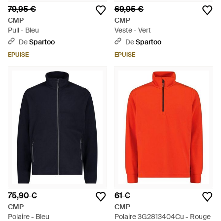
79,95 €
69,95 €
CMP
CMP
Pull - Bleu
Veste - Vert
De
Spartoo
De
Spartoo
ÉPUISÉ
ÉPUISÉ
75,90 €
61 €
CMP
CMP
Polaire - Bleu
Polaire 3G2813404Cu - Rouge