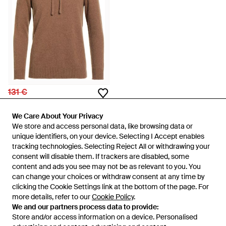
131 €
Roberto Collina
Pullover - Marron
We Care About Your Privacy
We Care About Your Privacy
De
YOOX
We store and access personal data, like browsing data or
We store and access personal data, like browsing data or
unique identifiers, on your device. Selecting I Accept enables
unique identifiers, on your device. Selecting I Accept enables
ÉPUISÉ
tracking technologies. Selecting Reject All or withdrawing your
tracking technologies. Selecting Reject All or withdrawing your
consent will disable them. If trackers are disabled, some
consent will disable them. If trackers are disabled, some
content and ads you see may not be as relevant to you. You
content and ads you see may not be as relevant to you. You
can change your choices or withdraw consent at any time by
can change your choices or withdraw consent at any time by
49 sur 49 affichés
clicking the Cookie Settings link at the bottom of the page. For
clicking the Cookie Settings link at the bottom of the page. For
more details, refer to our
more details, refer to our
Cookie Policy
Cookie Policy
.
.
We and our partners process data to provide:
We and our partners process data to provide:
Store and/or access information on a device. Personalised
Store and/or access information on a device. Personalised