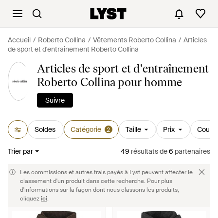
Accueil
Roberto Collina
Vêtements Roberto Collina
Articles
de sport et d'entraînement Roberto Collina
Articles de sport et d'entraînement
Roberto Collina pour homme
Suivre
Soldes
Catégorie
Taille
Prix
Couleu
2
Trier par
49
résultats
de
6
partenaires
Les commissions et autres frais payés à Lyst peuvent affecter le
classement d'un produit dans cette recherche. Pour plus
d'informations sur la façon dont nous classons les produits,
cliquez
ici
.