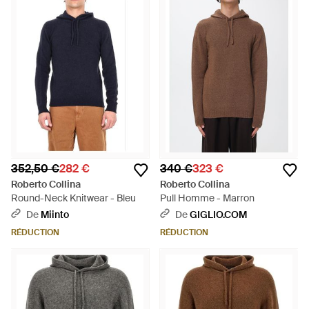
352,50 €
282 €
340 €
323 €
Roberto Collina
Roberto Collina
Round-Neck Knitwear - Bleu
Pull Homme - Marron
De
Miinto
De
GIGLIO.COM
RÉDUCTION
RÉDUCTION