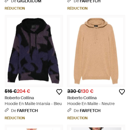
De
GIGLIO.COM
De
FARFETCH
RÉDUCTION
RÉDUCTION
516 €
204 €
330 €
130 €
Roberto Collina
Roberto Collina
Hoodie En Maille Intarsia - Bleu
Hoodie En Maille - Neutre
De
FARFETCH
De
FARFETCH
RÉDUCTION
RÉDUCTION