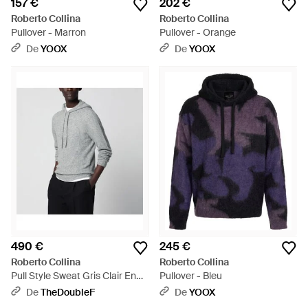
157 €
202 €
Roberto Collina
Roberto Collina
Pullover - Marron
Pullover - Orange
De
YOOX
De
YOOX
490 €
245 €
Roberto Collina
Roberto Collina
Pull Style Sweat Gris Clair En
Pullover - Bleu
Cachemire - Gris
De
TheDoubleF
De
YOOX