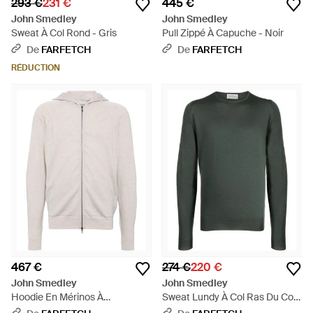
293 €
231 €
445 €
John Smedley
John Smedley
Sweat À Col Rond - Gris
Pull Zippé À Capuche - Noir
De
FARFETCH
De
FARFETCH
RÉDUCTION
467 €
274 €
220 €
John Smedley
John Smedley
Hoodie En Mérinos À
Sweat Lundy À Col Ras Du Cou
Fermeture Zippée - Blanc
- Vert