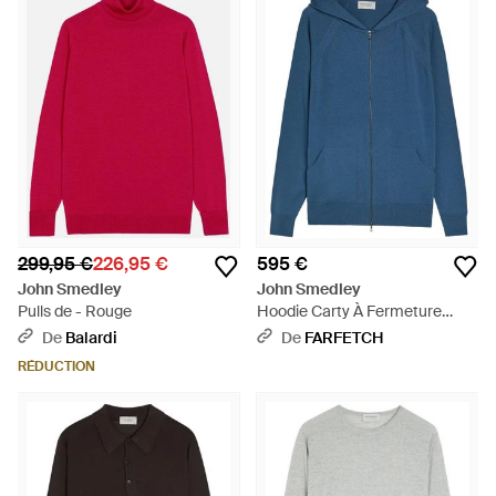
299,95 €
226,95 €
595 €
John Smedley
John Smedley
Pulls de - Rouge
Hoodie Carty À Fermeture
Zippée - Bleu
De
Balardi
De
FARFETCH
RÉDUCTION