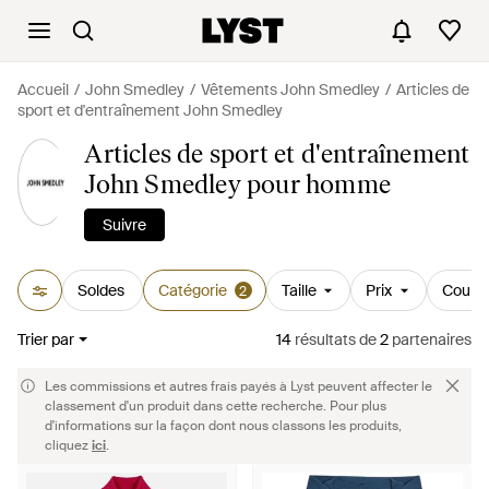
Accueil
John Smedley
Vêtements John Smedley
Articles de
sport et d'entraînement John Smedley
Articles de sport et d'entraînement
John Smedley pour homme
Suivre
Soldes
Catégorie
Taille
Prix
Couleu
2
Trier par
14
résultats
de
2
partenaires
Les commissions et autres frais payés à Lyst peuvent affecter le
classement d'un produit dans cette recherche. Pour plus
d'informations sur la façon dont nous classons les produits,
cliquez
ici
.