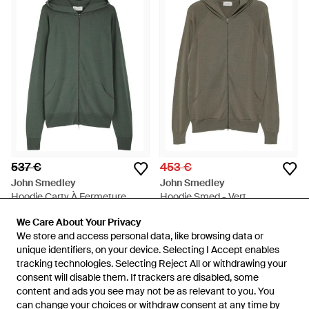
537 €
453 €
John Smedley
John Smedley
Hoodie Carty À Fermeture
Hoodie Smed - Vert
Zippée - Vert
De
FARFETCH
De
FARFETCH
We Care About Your Privacy
We Care About Your Privacy
ÉPUISÉ
ÉPUISÉ
We store and access personal data, like browsing data or
We store and access personal data, like browsing data or
unique identifiers, on your device. Selecting I Accept enables
unique identifiers, on your device. Selecting I Accept enables
tracking technologies. Selecting Reject All or withdrawing your
tracking technologies. Selecting Reject All or withdrawing your
consent will disable them. If trackers are disabled, some
consent will disable them. If trackers are disabled, some
content and ads you see may not be as relevant to you. You
content and ads you see may not be as relevant to you. You
can change your choices or withdraw consent at any time by
can change your choices or withdraw consent at any time by