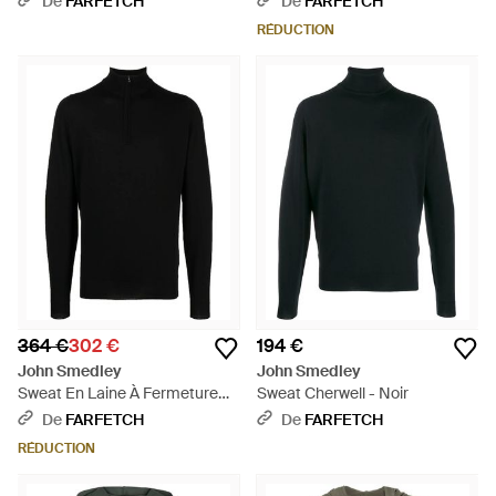
De
FARFETCH
De
FARFETCH
RÉDUCTION
364 €
302 €
194 €
John Smedley
John Smedley
Sweat En Laine À Fermeture
Sweat Cherwell - Noir
Zippée - Noir
De
FARFETCH
De
FARFETCH
RÉDUCTION