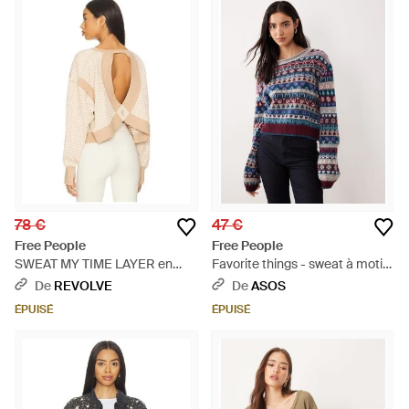
78 €
47 €
Free People
Free People
SWEAT MY TIME LAYER en
Favorite things - sweat à motif
Brown - Neutre
graphique - bordeaux givré -
De
REVOLVE
De
ASOS
Bleu
ÉPUISÉ
ÉPUISÉ