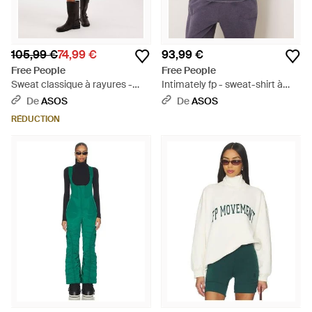
105,99 €
74,99 €
93,99 €
Free People
Free People
Sweat classique à rayures -
Intimately fp - sweat-shirt à
marron/bleu - Multicolore
enfiler - bleu marine - Violet
De
ASOS
De
ASOS
RÉDUCTION