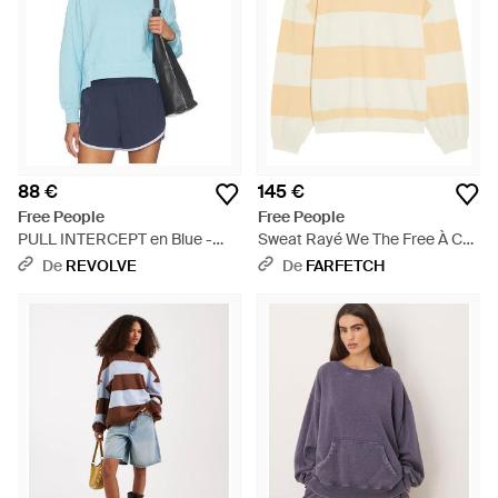
88 €
145 €
Free People
Free People
PULL INTERCEPT en Blue -
Sweat Rayé We The Free À Col
Bleu
Rond En Coton - Blanc
De
REVOLVE
De
FARFETCH