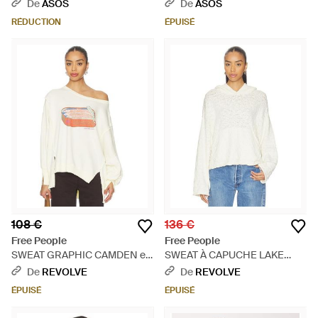
d'ensemble à col v - Bleu
De
ASOS
De
ASOS
RÉDUCTION
ÉPUISÉ
108 €
136 €
Free People
Free People
SWEAT GRAPHIC CAMDEN en
SWEAT À CAPUCHE LAKE
Ivory - Blanc
SIDE en Ivory - Blanc
De
REVOLVE
De
REVOLVE
ÉPUISÉ
ÉPUISÉ