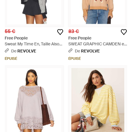
55 €
83 €
Free People
Free People
Sweat My Time En, Taille Also
SWEAT GRAPHIC CAMDEN en
En Xs - Noir
Rose - Bleu
De
REVOLVE
De
REVOLVE
ÉPUISÉ
ÉPUISÉ