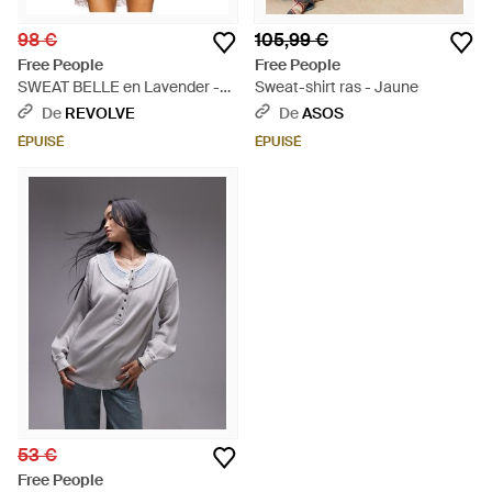
98 €
105,99 €
Free People
Free People
SWEAT BELLE en Lavender -
Sweat-shirt ras - Jaune
Multicolore
De
REVOLVE
De
ASOS
ÉPUISÉ
ÉPUISÉ
53 €
Free People