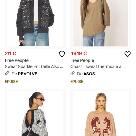
211 €
49,19 €
Free People
Free People
Sweat Sparkle En. Taille Also En
Coast - sweat thermique à
S - Bleu
manches longues - olive -
De
REVOLVE
De
ASOS
Neutre
ÉPUISÉ
ÉPUISÉ