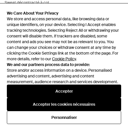
Sweat décontracté à col
boutonné et coutures
De
ASOS
We Care About Your Privacy
We Care About Your Privacy
apparentes - chiné - Gris
ÉPUISÉ
We store and access personal data, like browsing data or
We store and access personal data, like browsing data or
unique identifiers, on your device. Selecting I Accept enables
unique identifiers, on your device. Selecting I Accept enables
tracking technologies. Selecting Reject All or withdrawing your
tracking technologies. Selecting Reject All or withdrawing your
consent will disable them. If trackers are disabled, some
consent will disable them. If trackers are disabled, some
content and ads you see may not be as relevant to you. You
content and ads you see may not be as relevant to you. You
can change your choices or withdraw consent at any time by
can change your choices or withdraw consent at any time by
clicking the Cookie Settings link at the bottom of the page. For
clicking the Cookie Settings link at the bottom of the page. For
more details, refer to our
more details, refer to our
Cookie Policy
Cookie Policy
.
.
We and our partners process data to provide:
We and our partners process data to provide:
Store and/or access information on a device. Personalised
Store and/or access information on a device. Personalised
advertising and content, advertising and content
advertising and content, advertising and content
measurement, audience research and services development.
measurement, audience research and services development.
International
Accepter
Accepter
Accepter les cookies nécessaires
Accepter les cookies nécessaires
Aide et infos
Personnaliser
Personnaliser