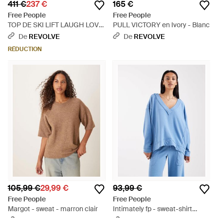
411 €
237 €
165 €
Free People
Free People
TOP DE SKI LIFT LAUGH LOVE
PULL VICTORY en Ivory - Blanc
en Green - Vert
De
REVOLVE
De
REVOLVE
RÉDUCTION
105,99 €
29,99 €
93,99 €
Free People
Free People
Margot - sweat - marron clair
Intimately fp - sweat-shirt