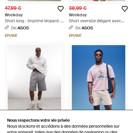
47,99 €
38,99 €
Weekday
Weekday
Short long - imprimé léopard -
Short oversize élégant avec
Blanc
taille élastique - kaki - Gris
De
ASOS
De
ASOS
ÉPUISÉ
ÉPUISÉ
25,99 €
18,99 €
Nous respectons votre vie privée
Nous respectons votre vie privée
Nous stockons et accédons à des données personnelles sur
Nous stockons et accédons à des données personnelles sur
Weekday
Weekday
votre appareil, telles que des données de navigation ou des
votre appareil, telles que des données de navigation ou des