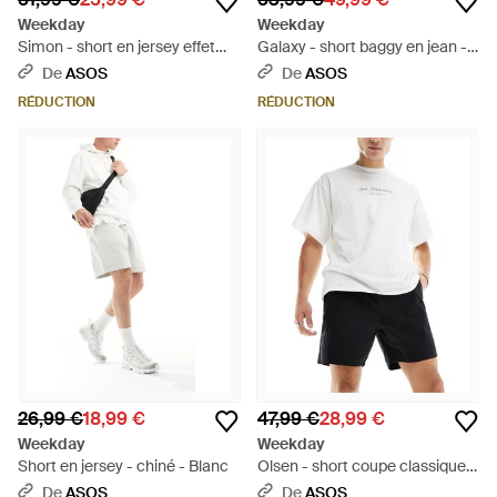
Weekday
Weekday
Simon - short en jersey effet
Galaxy - short baggy en jean -
néoprène - Blanc
Neutre
De
ASOS
De
ASOS
RÉDUCTION
RÉDUCTION
26,99 €
18,99 €
47,99 €
28,99 €
Weekday
Weekday
Short en jersey - chiné - Blanc
Olsen - short coupe classique -
Blanc
De
ASOS
De
ASOS