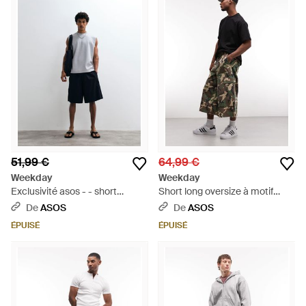
51,99 €
64,99 €
Weekday
Weekday
Exclusivité asos - - short
Short long oversize à motif
oversize en lin mélangé - Blanc
camouflage - Blanc
De
ASOS
De
ASOS
ÉPUISÉ
ÉPUISÉ