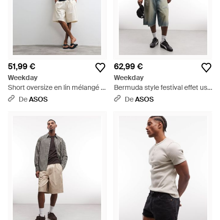
51,99 €
62,99 €
Weekday
Weekday
Short oversize en lin mélangé -
Bermuda style festival effet usé
beige - Multicolore
à entrejambe bas - délavé effet
De
ASOS
De
ASOS
sali - Bleu