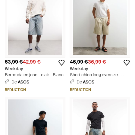
53,99 €
42,99 €
45,99 €
36,99 €
Weekday
Weekday
Bermuda en jean - clair - Blanc
Short chino long oversize -
beige - Neutre
De
ASOS
De
ASOS
RÉDUCTION
RÉDUCTION