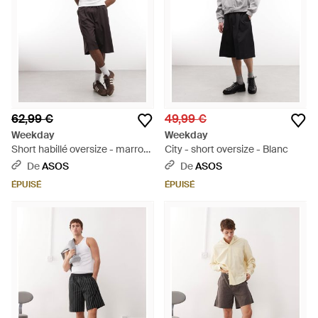
62,99 €
49,99 €
Weekday
Weekday
Short habillé oversize - marron
City - short oversize - Blanc
foncé chiné - Blanc
De
ASOS
De
ASOS
ÉPUISÉ
ÉPUISÉ