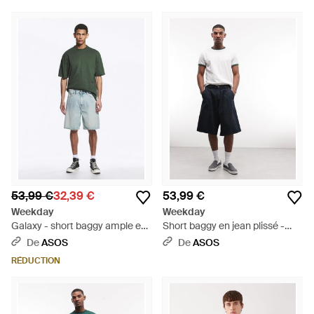
53,99 €
32,39 €
53,99 €
Weekday
Weekday
Galaxy - short baggy ample en
Short baggy en jean plissé -
denim - clair délavé - Blanc
foncé délavé - Blanc
De
ASOS
De
ASOS
RÉDUCTION