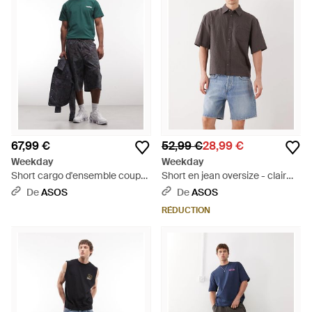
67,99 €
52,99 €
28,99 €
Weekday
Weekday
Short cargo d'ensemble coupe
Short en jean oversize - clair
baggy à imprimé camouflage -
délavé - Gris
De
ASOS
De
ASOS
Bleu
RÉDUCTION