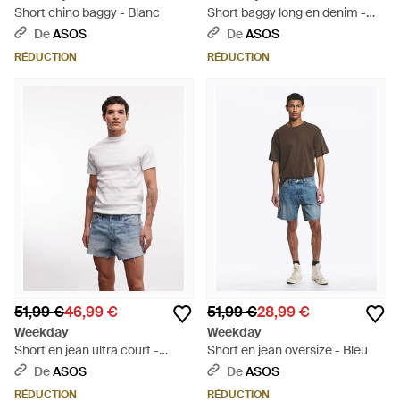
Short chino baggy - Blanc
Short baggy long en denim -
foncé - Bleu
De
ASOS
De
ASOS
RÉDUCTION
RÉDUCTION
51,99 €
46,99 €
51,99 €
28,99 €
Weekday
Weekday
Short en jean ultra court -
Short en jean oversize - Bleu
délavé - Blanc
De
ASOS
De
ASOS
RÉDUCTION
RÉDUCTION