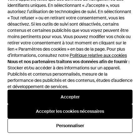
Simon - short en jersey
Olsen - short classique - beige
identifiants uniques. En sélectionnant « J’accepte », vous
identifiants uniques. En sélectionnant « J’accepte », vous
imitation néoprène - chiné -
- Blanc
De
ASOS
De
ASOS
autorisez l’utilisation de technologies de suivi. En sélectionnant
autorisez l’utilisation de technologies de suivi. En sélectionnant
Blanc
ÉPUISÉ
ÉPUISÉ
« Tout refuser » ou en retirant votre consentement, vous les
« Tout refuser » ou en retirant votre consentement, vous les
désactivez. Si les outils de suivi sont désactivés, certains
désactivez. Si les outils de suivi sont désactivés, certains
contenus et certaines publicités que vous voyez peuvent être
contenus et certaines publicités que vous voyez peuvent être
moins pertinents pour vous. Vous pouvez modifier vos choix ou
moins pertinents pour vous. Vous pouvez modifier vos choix ou
retirer votre consentement à tout moment en cliquant sur le
retirer votre consentement à tout moment en cliquant sur le
lien « Paramètres des cookies » en bas de la page. Pour plus
lien « Paramètres des cookies » en bas de la page. Pour plus
d’informations, consultez notre
d’informations, consultez notre
Politique relative aux cookies
Politique relative aux cookies
Nous et nos partenaires traitons vos données afin de fournir :
Nous et nos partenaires traitons vos données afin de fournir :
Stocker et/ou accéder à des informations sur un appareil.
Stocker et/ou accéder à des informations sur un appareil.
Publicités et contenus personnalisés, mesure de la
Publicités et contenus personnalisés, mesure de la
performance des publicités et des contenus, études d’audience
performance des publicités et des contenus, études d’audience
et développement de services.
et développement de services.
International
Accepter
Accepter
Accepter les cookies nécessaires
Accepter les cookies nécessaires
Aide et infos
Personnaliser
Personnaliser