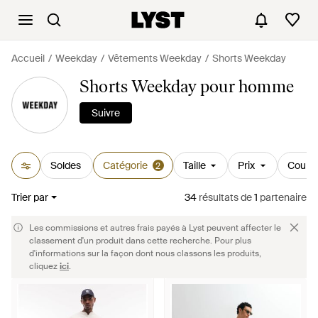
Accueil
Weekday
Vêtements Weekday
Shorts Weekday
Shorts Weekday pour homme
Suivre
Soldes
Catégorie
Taille
Prix
Couleu
2
Trier par
34
résultats
de
1
partenaire
Les commissions et autres frais payés à Lyst peuvent affecter le
classement d'un produit dans cette recherche. Pour plus
d'informations sur la façon dont nous classons les produits,
cliquez
ici
.