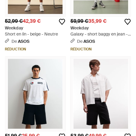
52,99 €
42,39 €
59,99 €
35,99 €
Weekday
Weekday
Short en lin - beige - Neutre
Galaxy - short baggy en jean -
foncé délavé - Rouge
De
ASOS
De
ASOS
RÉDUCTION
RÉDUCTION
51,99 €
25,99 €
53,99 €
49,99 €