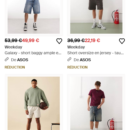
53,99 €
49,99 €
36,99 €
22,19 €
Weekday
Weekday
Galaxy - short baggy ample en
Short oversize en jersey - taupe
denim - délavé - Bleu
foncé - Bleu
De
ASOS
De
ASOS
RÉDUCTION
RÉDUCTION