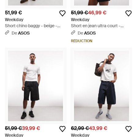
51,99 €
51,99 €
46,99 €
Weekday
Weekday
Short chino baggy - beige -
Short en jean ultra court -
Blanc
délavé - Gris
De
ASOS
De
ASOS
RÉDUCTION
51,99 €
39,99 €
62,99 €
43,99 €
Weekday
Weekday