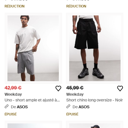
RÉDUCTION
RÉDUCTION
42,99 €
45,99 €
Weekday
Weekday
Uno - short ample et ajusté à
Short chino long oversize - Noir
fines rayures - Gris
De
ASOS
De
ASOS
ÉPUISÉ
ÉPUISÉ