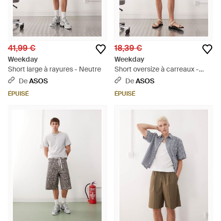
41,99 €
18,39 €
Weekday
Weekday
Short large à rayures - Neutre
Short oversize à carreaux -
Neutre
De
ASOS
De
ASOS
ÉPUISÉ
ÉPUISÉ