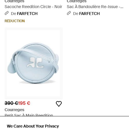
Courreges
Courreges
Sacoche Reedition Circle - Noir
Sac À Bandoulière Re-Issue -
Noir
De
FARFETCH
De
FARFETCH
RÉDUCTION
390 €
195 €
Courreges
Petit Sac À Main Reedition
Circle - Bleu
De
FARFETCH
We Care About Your Privacy
We Care About Your Privacy