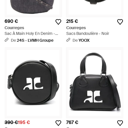
690 €
215 €
Courreges
Courreges
Sac À Main Holy En Denim -
Sacs Bandoulière - Noir
Gris
De
24S - LVMH Groupe
De
YOOX
390 €
195 €
767 €