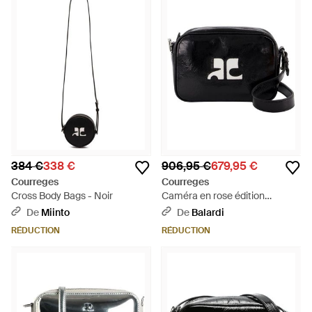
384 €
338 €
906,95 €
679,95 €
Courreges
Courreges
Cross Body Bags - Noir
Caméra en rose édition
Courregs en cuir noir
De
Miinto
De
Balardi
RÉDUCTION
RÉDUCTION