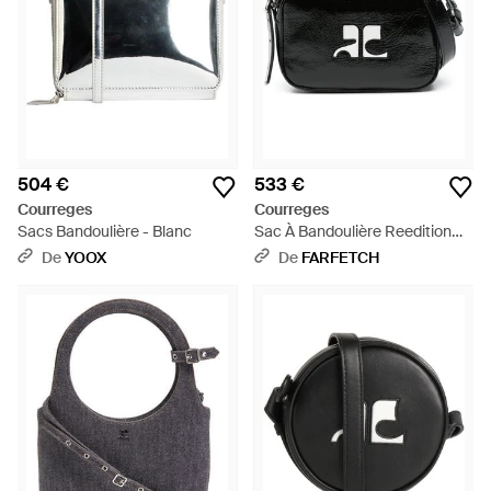
504 €
533 €
Courreges
Courreges
Sacs Bandoulière - Blanc
Sac À Bandoulière Reedition
Naplack - Noir
De
YOOX
De
FARFETCH