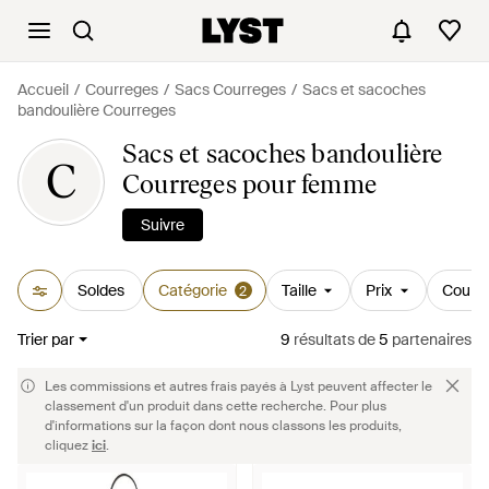
Accueil
Courreges
Sacs Courreges
Sacs et sacoches
bandoulière Courreges
Sacs et sacoches bandoulière
C
Courreges pour femme
Suivre
Soldes
Catégorie
Taille
Prix
Couleu
2
Trier par
9
résultats
de
5
partenaires
Les commissions et autres frais payés à Lyst peuvent affecter le
classement d'un produit dans cette recherche. Pour plus
d'informations sur la façon dont nous classons les produits,
cliquez
ici
.