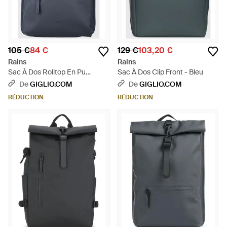
105 €
84 €
129 €
103,20 €
Rains
Rains
Sac À Dos Rolltop En Pu
Sac À Dos Clip Front - Bleu
Imperméable - Bleu
De
GIGLIO.COM
De
GIGLIO.COM
RÉDUCTION
RÉDUCTION