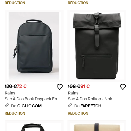
RÉDUCTION
RÉDUCTION
120 €
72 €
108 €
91 €
Rains
Rains
Sac À Dos Book Daypack En Pu
Sac À Dos Rolltop - Noir
Imperméable - Noir
De
GIGLIO.COM
De
FARFETCH
RÉDUCTION
RÉDUCTION