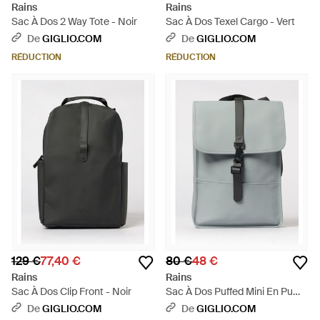
Rains
Rains
Sac À Dos 2 Way Tote - Noir
Sac À Dos Texel Cargo - Vert
De
GIGLIO.COM
De
GIGLIO.COM
RÉDUCTION
RÉDUCTION
129 €
77,40 €
80 €
48 €
Rains
Rains
Sac À Dos Clip Front - Noir
Sac À Dos Puffed Mini En Pu
Imperméable - Gris
De
GIGLIO.COM
De
GIGLIO.COM