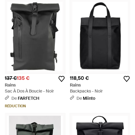
137 €
135 €
118,50 €
Rains
Rains
Sac À Dos À Boucle - Noir
Backpacks - Noir
De
FARFETCH
De
Miinto
RÉDUCTION