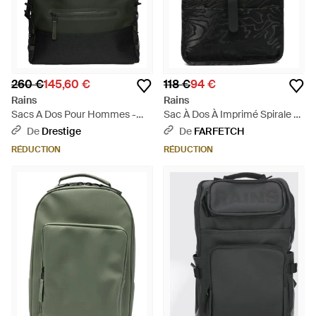
260 €
145,60 €
118 €
94 €
Rains
Rains
Sacs A Dos Pour Hommes -
Sac À Dos À Imprimé Spirale Et
Noir
À Boucle - Noir
De
Drestige
De
FARFETCH
RÉDUCTION
RÉDUCTION