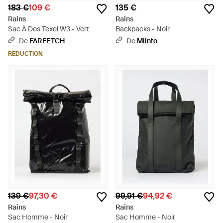
183 €
109 €
135 €
Rains
Rains
Sac À Dos Texel W3 - Vert
Backpacks - Noir
De
FARFETCH
De
Miinto
RÉDUCTION
139 €
97,30 €
99,91 €
94,92 €
Rains
Rains
Sac Homme - Noir
Sac Homme - Noir