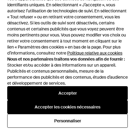
identifiants uniques. En sélectionnant « J’accepte », vous
identifiants uniques. En sélectionnant « J’accepte », vous
autorisez l’utilisation de technologies de suivi. En sélectionnant
autorisez l’utilisation de technologies de suivi. En sélectionnant
« Tout refuser » ou en retirant votre consentement, vous les
« Tout refuser » ou en retirant votre consentement, vous les
désactivez. Si les outils de suivi sont désactivés, certains
désactivez. Si les outils de suivi sont désactivés, certains
contenus et certaines publicités que vous voyez peuvent être
contenus et certaines publicités que vous voyez peuvent être
moins pertinents pour vous. Vous pouvez modifier vos choix ou
moins pertinents pour vous. Vous pouvez modifier vos choix ou
retirer votre consentement à tout moment en cliquant sur le
retirer votre consentement à tout moment en cliquant sur le
lien « Paramètres des cookies » en bas de la page. Pour plus
lien « Paramètres des cookies » en bas de la page. Pour plus
d’informations, consultez notre
d’informations, consultez notre
Politique relative aux cookies
Politique relative aux cookies
Nous et nos partenaires traitons vos données afin de fournir :
Nous et nos partenaires traitons vos données afin de fournir :
Stocker et/ou accéder à des informations sur un appareil.
Stocker et/ou accéder à des informations sur un appareil.
Publicités et contenus personnalisés, mesure de la
Publicités et contenus personnalisés, mesure de la
141,50 €
70 €
63 €
performance des publicités et des contenus, études d’audience
performance des publicités et des contenus, études d’audience
Rains
et développement de services.
et développement de services.
Rains
Backpacks - Noir
Sac À Dos Homme - Noir
Accepter
Accepter
De
Miinto
De
GIGLIO.COM
RÉDUCTION
Accepter les cookies nécessaires
Accepter les cookies nécessaires
Personnaliser
Personnaliser