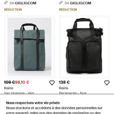
De
GIGLIO.COM
De
GIGLIO.COM
RÉDUCTION
RÉDUCTION
109 €
98,10 €
138 €
Rains
Rains
Sac Homme - Vert
Backpacks - Noir
De
GIGLIO.COM
De
Miinto
Nous respectons votre vie privée
Nous respectons votre vie privée
RÉDUCTION
Nous stockons et accédons à des données personnelles sur
Nous stockons et accédons à des données personnelles sur
votre appareil, telles que des données de navigation ou des
votre appareil, telles que des données de navigation ou des