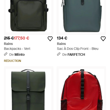
215 €
177,50 €
134 €
Rains
Rains
Backpacks - Vert
Sac À Dos Clip Front - Bleu
De
Miinto
De
FARFETCH
RÉDUCTION