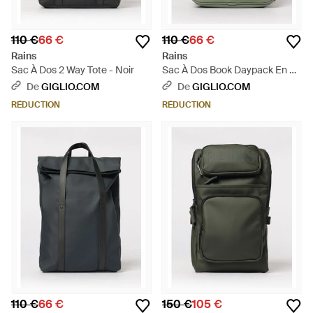
110 €
66 €
110 €
66 €
Rains
Rains
Sac À Dos 2 Way Tote - Noir
Sac À Dos Book Daypack En Pu
Imperméable - Vert
De
GIGLIO.COM
De
GIGLIO.COM
RÉDUCTION
RÉDUCTION
110 €
66 €
150 €
105 €