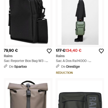
79,90 €
177 €
134,40 €
Rains
Rains
Sac Reporter Box Bag W3 -
Sac A Dos Ra14000 -
Noir
Multicolore
De
Spartoo
De
Drestige
RÉDUCTION