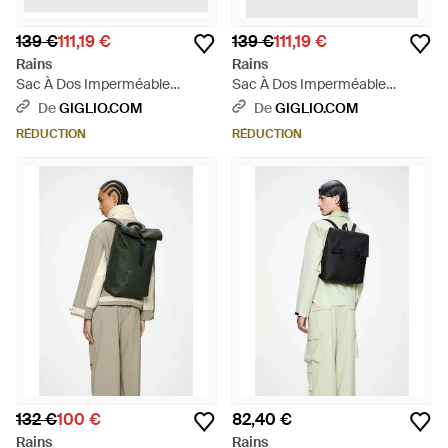
139 €
111,19 €
139 €
111,19 €
Rains
Rains
Sac À Dos Imperméable
Sac À Dos Imperméable
Rolltop Rucksack Avec
Rolltop Rucksack Avec
De
GIGLIO.COM
De
GIGLIO.COM
Fermeture À Mousqueton -
Fermeture À Mousqueton -
RÉDUCTION
RÉDUCTION
Noir
Vert
132 €
100 €
82,40 €
Rains
Rains