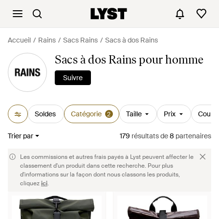
Accueil
Rains
Sacs Rains
Sacs à dos Rains
Sacs à dos Rains pour homme
Suivre
Soldes
Catégorie
Taille
Prix
Couleu
2
Trier par
179
résultats
de
8
partenaires
Les commissions et autres frais payés à Lyst peuvent affecter le
classement d'un produit dans cette recherche. Pour plus
d'informations sur la façon dont nous classons les produits,
cliquez
ici
.