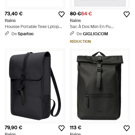
73,40 €
80 €
64 €
Rains
Rains
Housse Portable Texe Lptop
Sac À Dos Msn En Pu
Cse 15' /16' W1 16670 - Noir
Imperméable - Gris
De
Spartoo
De
GIGLIO.COM
RÉDUCTION
79,90 €
113 €
Rains
Rains