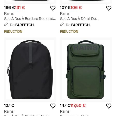
166 €
131 €
107 €
106 €
Rains
Rains
Sac À Dos À Bordure Roulottée
Sac À Dos À Détail De
- Noir
Mousqueton - Gris
De
FARFETCH
De
FARFETCH
RÉDUCTION
RÉDUCTION
127 €
147 €
117,50 €
Rains
Rains