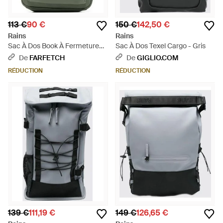
113 €
90 €
150 €
142,50 €
Rains
Rains
Sac À Dos Book À Fermeture
Sac À Dos Texel Cargo - Gris
Zippée - Vert
De
FARFETCH
De
GIGLIO.COM
RÉDUCTION
RÉDUCTION
139 €
111,19 €
149 €
126,65 €