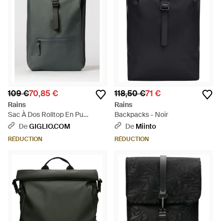
109 €
70,85 €
118,50 €
71 €
Rains
Rains
Sac À Dos Rolltop En Pu
Backpacks - Noir
Imperméable - Noir
De
GIGLIO.COM
De
Miinto
RÉDUCTION
RÉDUCTION