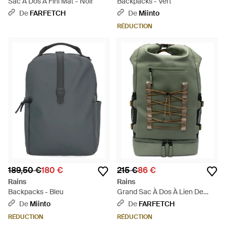
Sac À Dos À Fini Mat - Noir
Backpacks - Vert
De
FARFETCH
De
Miinto
RÉDUCTION
189,50 €
180 €
215 €
86 €
Rains
Rains
Backpacks - Bleu
Grand Sac À Dos À Lien De
Resserrage - Vert
De
Miinto
De
FARFETCH
RÉDUCTION
RÉDUCTION