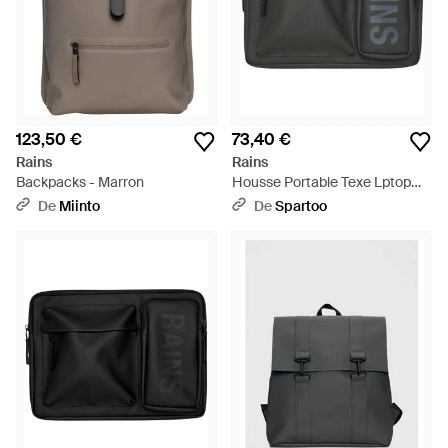
123,50 €
73,40 €
Rains
Rains
Backpacks - Marron
Housse Portable Texe Lptop
Cse 15' /16' W1 16670 - Noir
De
Miinto
De
Spartoo