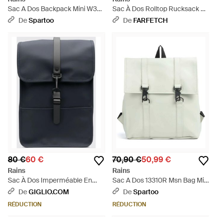
Sac A Dos Backpack Mini W3
Sac À Dos Rolltop Rucksack En
13020 - Bleu
Mesh - Noir
De
Spartoo
De
FARFETCH
80 €
60 €
70,90 €
50,99 €
Rains
Rains
Sac À Dos Imperméable En
Sac A Dos 13310R Msn Bag Mini
Polyester Avec Fermoir
W3 - Blanc
De
GIGLIO.COM
De
Spartoo
Mousqueton - Bleu
RÉDUCTION
RÉDUCTION