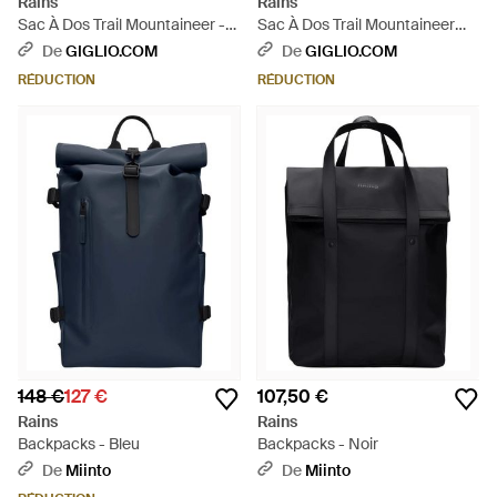
Rains
Rains
Sac À Dos Trail Mountaineer -
Sac À Dos Trail Mountaineer
Gris
Rolltop En Polyester - Gris
De
GIGLIO.COM
De
GIGLIO.COM
RÉDUCTION
RÉDUCTION
148 €
127 €
107,50 €
Rains
Rains
Backpacks - Bleu
Backpacks - Noir
De
Miinto
De
Miinto