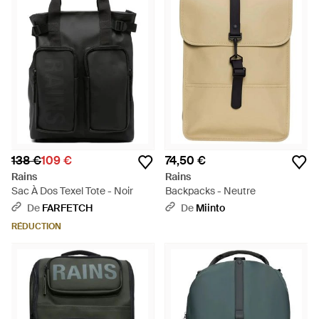
138 €
109 €
74,50 €
Rains
Rains
Sac À Dos Texel Tote - Noir
Backpacks - Neutre
De
FARFETCH
De
Miinto
RÉDUCTION