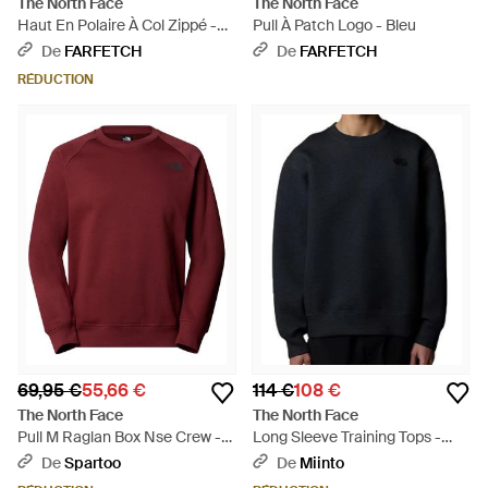
The North Face
The North Face
Haut En Polaire À Col Zippé -
Pull À Patch Logo - Bleu
Gris
De
FARFETCH
De
FARFETCH
RÉDUCTION
69,95 €
55,66 €
114 €
108 €
The North Face
The North Face
Pull M Raglan Box Nse Crew -
Long Sleeve Training Tops -
Rouge
Bleu
De
Spartoo
De
Miinto