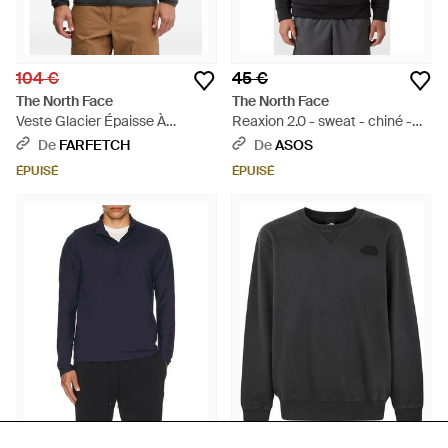
104 €
45 €
The North Face
The North Face
Veste Glacier Épaisse À
Reaxion 2.0 - sweat - chiné -
Fermeture Zippée Intégrale -
Noir
De
FARFETCH
De
ASOS
Gris
ÉPUISÉ
ÉPUISÉ