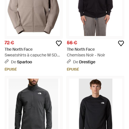
72 €
56 €
The North Face
The North Face
Sweatshirts à capuche M SD
Chemises Noir - Noir
LIGHT REG FZ HD - Marron
De
Spartoo
De
Drestige
ÉPUISÉ
ÉPUISÉ