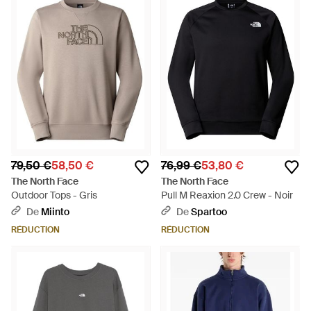
79,50 €
58,50 €
76,99 €
53,80 €
The North Face
The North Face
Outdoor Tops - Gris
Pull M Reaxion 2.0 Crew - Noir
De
Miinto
De
Spartoo
RÉDUCTION
RÉDUCTION