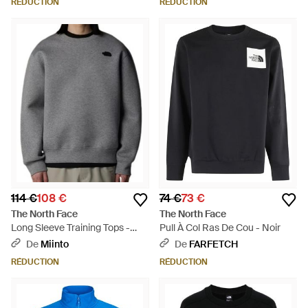
RÉDUCTION
RÉDUCTION
114 €
108 €
74 €
73 €
The North Face
The North Face
Long Sleeve Training Tops -
Pull À Col Ras De Cou - Noir
Gris
De
Miinto
De
FARFETCH
RÉDUCTION
RÉDUCTION