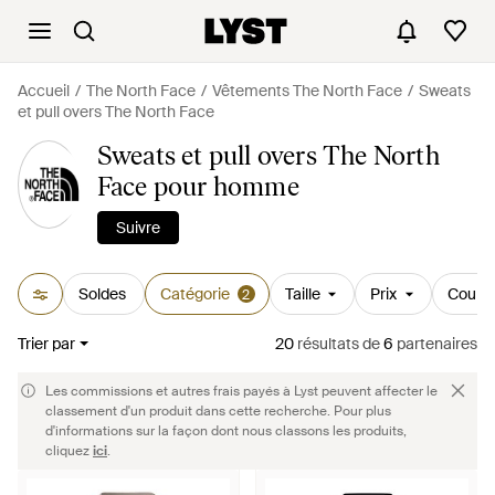
Accueil
The North Face
Vêtements The North Face
Sweats
et pull overs The North Face
Sweats et pull overs The North
Face pour homme
Suivre
Soldes
Catégorie
Taille
Prix
Couleu
2
Trier par
20
résultats
de
6
partenaires
Les commissions et autres frais payés à Lyst peuvent affecter le
classement d'un produit dans cette recherche. Pour plus
d'informations sur la façon dont nous classons les produits,
cliquez
ici
.