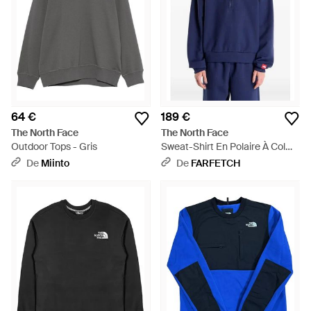
64 €
189 €
The North Face
The North Face
Outdoor Tops - Gris
Sweat-Shirt En Polaire À Col
Zippé - Bleu
De
Miinto
De
FARFETCH