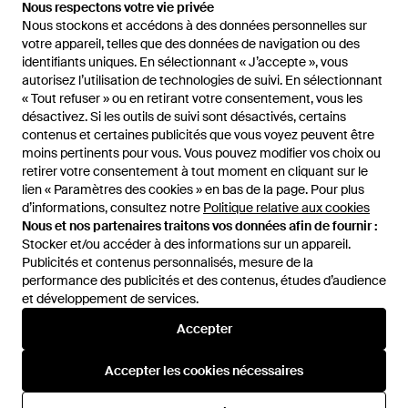
51 €
96 €
Nous respectons votre vie privée
Nous respectons votre vie privée
Nous stockons et accédons à des données personnelles sur
Nous stockons et accédons à des données personnelles sur
The North Face
The North Face
votre appareil, telles que des données de navigation ou des
votre appareil, telles que des données de navigation ou des
PULL DUNE SKY en Blue - Bleu
Long Sleeve Training Tops -
identifiants uniques. En sélectionnant « J’accepte », vous
identifiants uniques. En sélectionnant « J’accepte », vous
Noir
De
REVOLVE
De
Miinto
autorisez l’utilisation de technologies de suivi. En sélectionnant
autorisez l’utilisation de technologies de suivi. En sélectionnant
ÉPUISÉ
ÉPUISÉ
« Tout refuser » ou en retirant votre consentement, vous les
« Tout refuser » ou en retirant votre consentement, vous les
désactivez. Si les outils de suivi sont désactivés, certains
désactivez. Si les outils de suivi sont désactivés, certains
contenus et certaines publicités que vous voyez peuvent être
contenus et certaines publicités que vous voyez peuvent être
moins pertinents pour vous. Vous pouvez modifier vos choix ou
moins pertinents pour vous. Vous pouvez modifier vos choix ou
retirer votre consentement à tout moment en cliquant sur le
retirer votre consentement à tout moment en cliquant sur le
lien « Paramètres des cookies » en bas de la page. Pour plus
lien « Paramètres des cookies » en bas de la page. Pour plus
d’informations, consultez notre
d’informations, consultez notre
Politique relative aux cookies
Politique relative aux cookies
Nous et nos partenaires traitons vos données afin de fournir :
Nous et nos partenaires traitons vos données afin de fournir :
Stocker et/ou accéder à des informations sur un appareil.
Stocker et/ou accéder à des informations sur un appareil.
Publicités et contenus personnalisés, mesure de la
Publicités et contenus personnalisés, mesure de la
performance des publicités et des contenus, études d’audience
performance des publicités et des contenus, études d’audience
et développement de services.
et développement de services.
International
Accepter
Accepter
Accepter les cookies nécessaires
Accepter les cookies nécessaires
Aide et infos