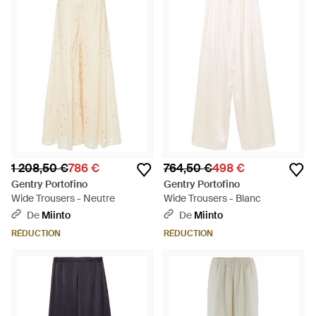
1 208,50 €
786 €
764,50 €
498 €
Gentry Portofino
Gentry Portofino
Wide Trousers - Neutre
Wide Trousers - Blanc
De
Miinto
De
Miinto
RÉDUCTION
RÉDUCTION