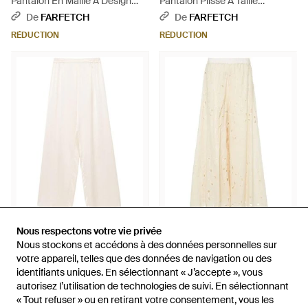
Pantalon En Maille À Design
Pantalon Plissé À Taille
Côtelé - Gris
Élastiquée - Noir
De
FARFETCH
De
FARFETCH
RÉDUCTION
RÉDUCTION
764 €
382 €
1 106 €
604 €
Nous respectons votre vie privée
Nous respectons votre vie privée
Nous stockons et accédons à des données personnelles sur
Nous stockons et accédons à des données personnelles sur
Gentry Portofino
Gentry Portofino
votre appareil, telles que des données de navigation ou des
votre appareil, telles que des données de navigation ou des
Pantalon En Satin - Blanc
Pantalon Ample À Découpes -
identifiants uniques. En sélectionnant « J’accepte », vous
identifiants uniques. En sélectionnant « J’accepte », vous
Neutre
De
FARFETCH
De
FARFETCH
autorisez l’utilisation de technologies de suivi. En sélectionnant
autorisez l’utilisation de technologies de suivi. En sélectionnant
RÉDUCTION
RÉDUCTION
« Tout refuser » ou en retirant votre consentement, vous les
« Tout refuser » ou en retirant votre consentement, vous les