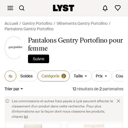
Accueil
Gentry Portofino
Vêtements Gentry Portofino
Pantalons Gentry Portofino
Pantalons Gentry Portofino pour
femme
Suivre
Soldes
Catégorie
Taille
Prix
Couleu
2
Trier par
12
résultats
de
2
partenaires
Les commissions et autres frais payés à Lyst peuvent affecter le
classement d'un produit dans cette recherche. Pour plus
d'informations sur la façon dont nous classons les produits,
cliquez
ici
.