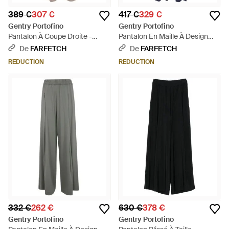
389 €
307 €
417 €
329 €
Gentry Portofino
Gentry Portofino
Pantalon À Coupe Droite -
Pantalon En Maille À Design
Blanc
Côtelé - Bleu
De
FARFETCH
De
FARFETCH
RÉDUCTION
RÉDUCTION
332 €
262 €
630 €
378 €
Gentry Portofino
Gentry Portofino