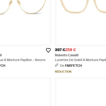
397 €
258 €
li
Roberto Cavalli
ue À Monture Papillon - Neutre
Lunettes De Soleil À Monture Papi
TCH
De
FARFETCH
RÉDUCTION