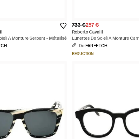
733 €
257 €
li
Roberto Cavalli
leil À Monture Serpent - Métallisé
Lunettes De Soleil À Monture Carr
Serpent - Noir
TCH
De
FARFETCH
RÉDUCTION