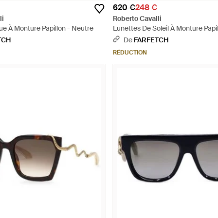
620 €
248 €
li
Roberto Cavalli
ue À Monture Papillon - Neutre
Lunettes De Soleil À Monture Papi
TCH
De
FARFETCH
RÉDUCTION