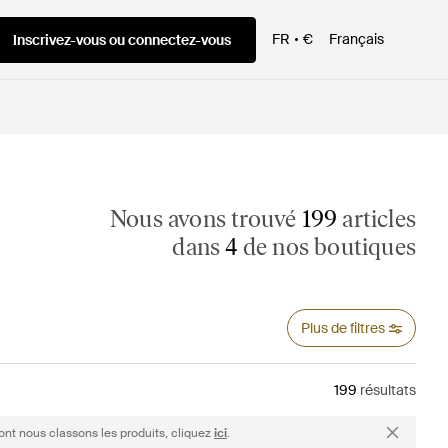
FR
€
Français
Inscrivez-vous ou connectez-vous
Nous avons trouvé
199
articles
dans
4
de nos boutiques
Plus de filtres
199
résultats
ont nous classons les produits, cliquez
ici
.