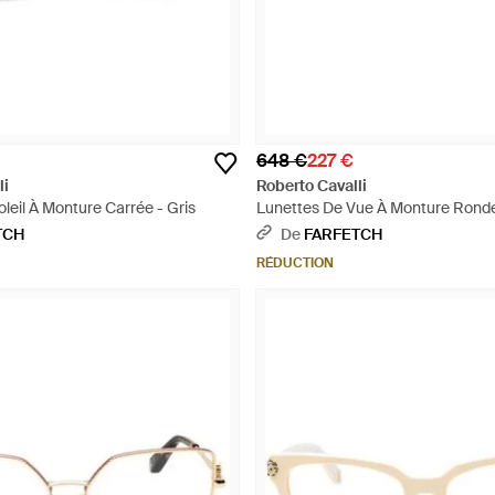
648 €
227 €
li
Roberto Cavalli
leil À Monture Carrée - Gris
Lunettes De Vue À Monture Ronde
TCH
De
FARFETCH
RÉDUCTION