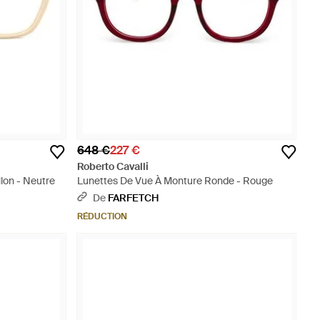
648 €
227 €
Roberto Cavalli
llon - Neutre
Lunettes De Vue À Monture Ronde - Rouge
De
FARFETCH
RÉDUCTION