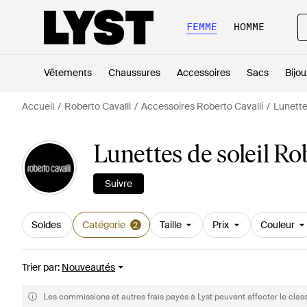
FEMME
HOMME
Vêtements
Chaussures
Accessoires
Sacs
Bijou
Accueil
Roberto Cavalli
Accessoires Roberto Cavalli
Lunette
Lunettes de soleil R
Suivre
Soldes
Catégorie
Taille
Prix
Couleur
2
Trier par
:
Nouveautés
Les commissions et autres frais payés à Lyst peuvent affecter le clas