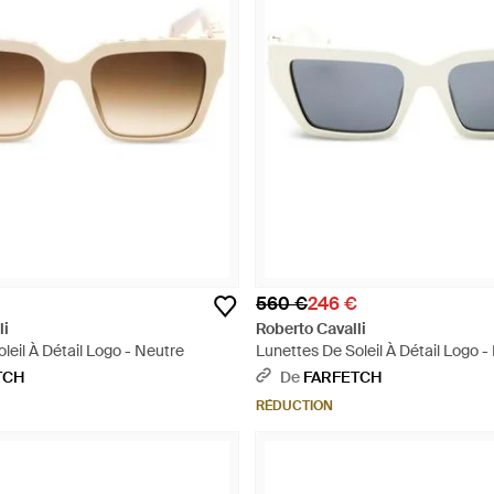
560 €
246 €
li
Roberto Cavalli
leil À Détail Logo - Neutre
Lunettes De Soleil À Détail Logo -
TCH
De
FARFETCH
RÉDUCTION