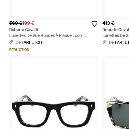
569 €
199 €
413 €
Roberto Cavalli
Roberto Caval
Lunettes De Vue Rondes À Plaque Logo -
Lunettes De So
Neutre
De
FARFETCH
De
FARFE
RÉDUCTION