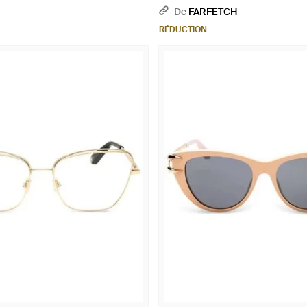
Écailles De Tortue - Marron
De
FARFETCH
RÉDUCTION