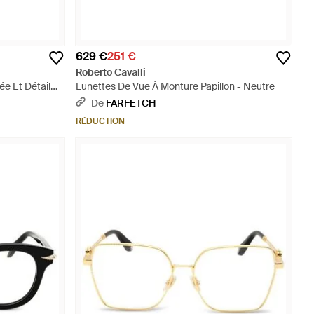
629 €
251 €
Roberto Cavalli
ée Et Détail
Lunettes De Vue À Monture Papillon - Neutre
De
FARFETCH
RÉDUCTION