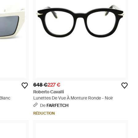
648 €
227 €
Roberto Cavalli
 Blanc
Lunettes De Vue À Monture Ronde - Noir
De
FARFETCH
RÉDUCTION