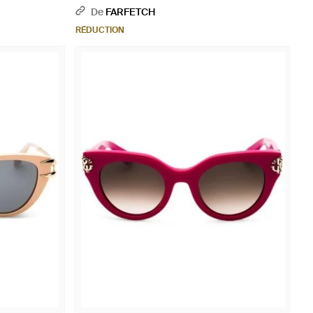
Alvéolée - Rose
De
FARFETCH
RÉDUCTION