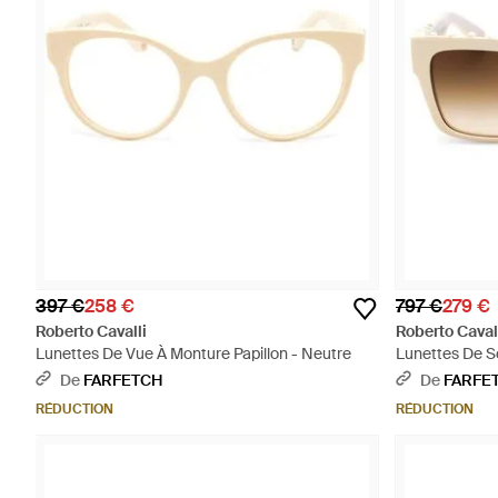
397 €
258 €
797 €
279 €
Roberto Cavalli
Roberto Caval
Lunettes De Vue À Monture Papillon - Neutre
Lunettes De So
De
FARFETCH
De
FARFE
RÉDUCTION
RÉDUCTION