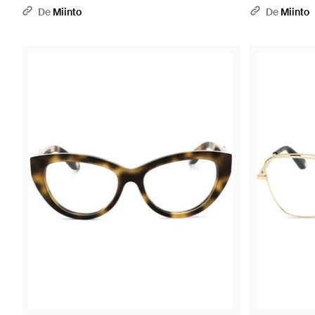
De
Miinto
De
Miinto