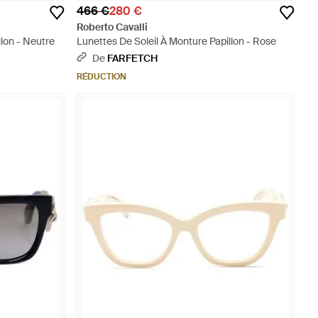
466 €
280 €
Roberto Cavalli
llon - Neutre
Lunettes De Soleil À Monture Papillon - Rose
De
FARFETCH
RÉDUCTION