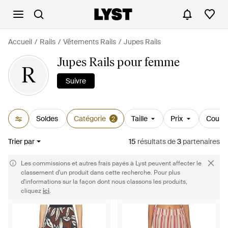
Accueil
Rails
Vêtements Rails
Jupes Rails
Jupes Rails pour femme
R
Suivre
Soldes
Catégorie
Taille
Prix
Couleu
2
Trier par
15
résultats
de
3
partenaires
Les commissions et autres frais payés à Lyst peuvent affecter le
classement d'un produit dans cette recherche. Pour plus
d'informations sur la façon dont nous classons les produits,
cliquez
ici
.