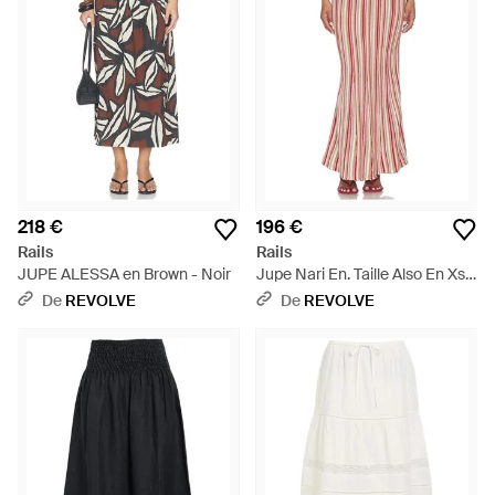
218 €
196 €
Rails
Rails
JUPE ALESSA en Brown - Noir
Jupe Nari En. Taille Also En Xs,
S, M - Rouge
De
REVOLVE
De
REVOLVE