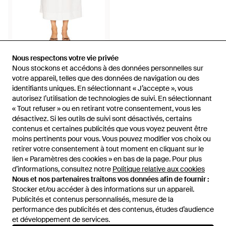
186 €
Nous respectons votre vie privée
Nous respectons votre vie privée
Nous stockons et accédons à des données personnelles sur
Nous stockons et accédons à des données personnelles sur
Rails
votre appareil, telles que des données de navigation ou des
votre appareil, telles que des données de navigation ou des
JUPE MIDI ALESSA en White -
identifiants uniques. En sélectionnant « J’accepte », vous
identifiants uniques. En sélectionnant « J’accepte », vous
Blanc
De
REVOLVE
autorisez l’utilisation de technologies de suivi. En sélectionnant
autorisez l’utilisation de technologies de suivi. En sélectionnant
ÉPUISÉ
« Tout refuser » ou en retirant votre consentement, vous les
« Tout refuser » ou en retirant votre consentement, vous les
désactivez. Si les outils de suivi sont désactivés, certains
désactivez. Si les outils de suivi sont désactivés, certains
contenus et certaines publicités que vous voyez peuvent être
contenus et certaines publicités que vous voyez peuvent être
moins pertinents pour vous. Vous pouvez modifier vos choix ou
moins pertinents pour vous. Vous pouvez modifier vos choix ou
retirer votre consentement à tout moment en cliquant sur le
retirer votre consentement à tout moment en cliquant sur le
lien « Paramètres des cookies » en bas de la page. Pour plus
lien « Paramètres des cookies » en bas de la page. Pour plus
d’informations, consultez notre
d’informations, consultez notre
Politique relative aux cookies
Politique relative aux cookies
Nous et nos partenaires traitons vos données afin de fournir :
Nous et nos partenaires traitons vos données afin de fournir :
Stocker et/ou accéder à des informations sur un appareil.
Stocker et/ou accéder à des informations sur un appareil.
Publicités et contenus personnalisés, mesure de la
Publicités et contenus personnalisés, mesure de la
performance des publicités et des contenus, études d’audience
performance des publicités et des contenus, études d’audience
et développement de services.
et développement de services.