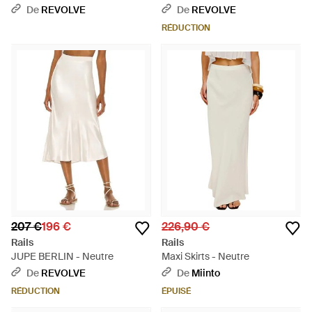
- Marron
En Xl - Noir
De
REVOLVE
De
REVOLVE
RÉDUCTION
207 €
196 €
226,90 €
Rails
Rails
JUPE BERLIN - Neutre
Maxi Skirts - Neutre
De
REVOLVE
De
Miinto
RÉDUCTION
ÉPUISÉ