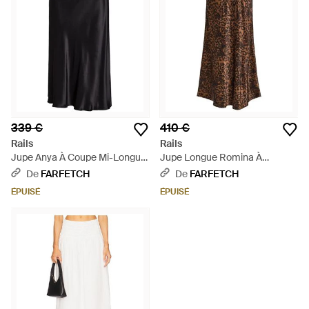
339 €
410 €
Rails
Rails
Jupe Anya À Coupe Mi-Longue
Jupe Longue Romina À
- Noir
Imprimé Animalier - Marron
De
FARFETCH
De
FARFETCH
ÉPUISÉ
ÉPUISÉ