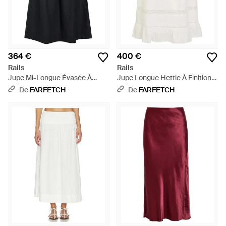
364 €
400 €
Rails
Rails
Jupe Mi-Longue Évasée À
Jupe Longue Hettie À Finitions
Taille Froncée - Noir
En Dentelle - Blanc
De
FARFETCH
De
FARFETCH