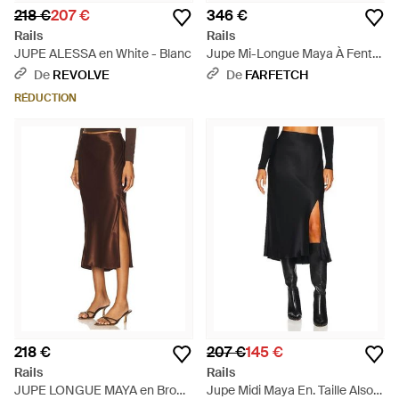
218 €
207 €
346 €
Rails
Rails
JUPE ALESSA en White - Blanc
Jupe Mi-Longue Maya À Fente
- Rouge
De
REVOLVE
De
FARFETCH
RÉDUCTION
218 €
207 €
145 €
Rails
Rails
JUPE LONGUE MAYA en Brown
Jupe Midi Maya En. Taille Also