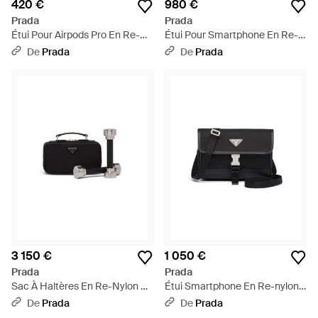
420 €
980 €
Prada
Prada
Étui Pour Airpods Pro En Re-
Étui Pour Smartphone En Re-
nylon - Noir
Nylon, Homme - Noir
De
Prada
De
Prada
3 150 €
1 050 €
Prada
Prada
Sac À Haltères En Re-Nylon Et
Étui Smartphone En Re-nylon
Cuir Saffiano - Noir
Et Cuir Saffiano - Noir
De
Prada
De
Prada