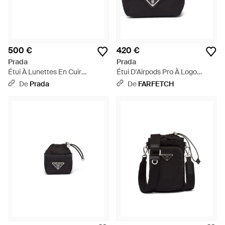
500 €
420 €
Prada
Prada
Étui À Lunettes En Cuir
Étui D'Airpods Pro À Logo
Saffiano, Homme - Noir
Imprimé - Noir
De
Prada
De
FARFETCH