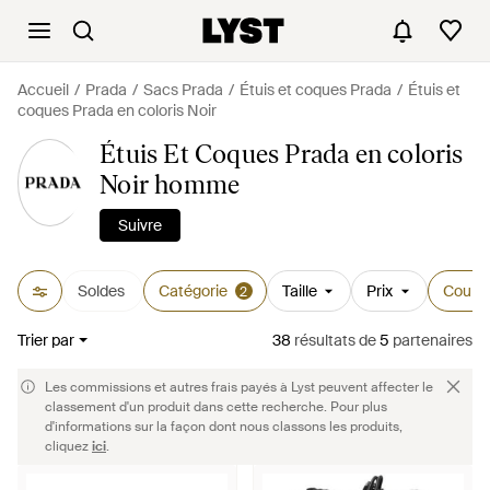
Accueil
Prada
Sacs Prada
Étuis et coques Prada
Étuis et
coques Prada en coloris Noir
Étuis Et Coques Prada en coloris
Noir homme
Suivre
Soldes
Catégorie
Taille
Prix
Couleu
2
Trier par
38
résultats
de
5
partenaires
Les commissions et autres frais payés à Lyst peuvent affecter le
classement d'un produit dans cette recherche. Pour plus
d'informations sur la façon dont nous classons les produits,
cliquez
ici
.