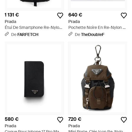
1 131 €
640 €
Prada
Prada
Étui De Smartphone Re-Nylon
Pochette Noire En Re-Nylon Et
- Noir
Saffiano - Noir
De
FARFETCH
De
TheDoubleF
580 €
720 €
Prada
Prada
Coque Pour Iphone 17 Pro Max
Mini Porte-Clés Icon Re-Nylon