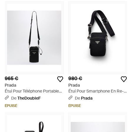
965 €
980 €
Prada
Prada
Étui Pour Téléphone Portable
Étui Pour Smartphone En Re-
En Re-Nylon Noir - Noir
Nylon Et Cuir Saffiano, Homme
De
TheDoubleF
De
Prada
- Noir
ÉPUISÉ
ÉPUISÉ