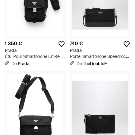
1 350 €
740 €
Prada
Prada
Étui Pour Smartphone En Re-
Porte-Smartphone Speedrock
Nylon Et Cuir Saffiano, Homme
En Re-Nylon Noir - Noir
De
Prada
De
TheDoubleF
- Noir