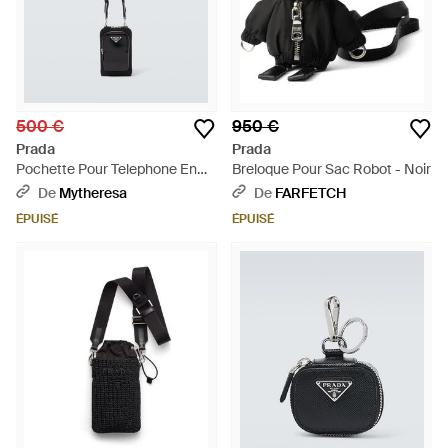
500 €
950 €
Prada
Prada
Pochette Pour Telephone En
Breloque Pour Sac Robot - Noir
Re-Nylon Et Cuir - Noir
De
Mytheresa
De
FARFETCH
ÉPUISÉ
ÉPUISÉ