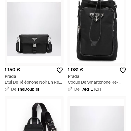
1 150 €
1 081 €
Prada
Prada
Étui De Téléphone Noir En Re-
Coque De Smartphone Re-
Nylon - Noir
Nylon À Logo Triangulaire - Noir
De
TheDoubleF
De
FARFETCH