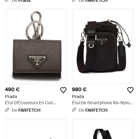
De
Prada
De
FARFETCH
490 €
980 €
Prada
Prada
Étui D'Écouteurs En Cuir
Étui De Smartphone Re-Nylon
Saffiano - Noir
- Noir
De
FARFETCH
De
FARFETCH