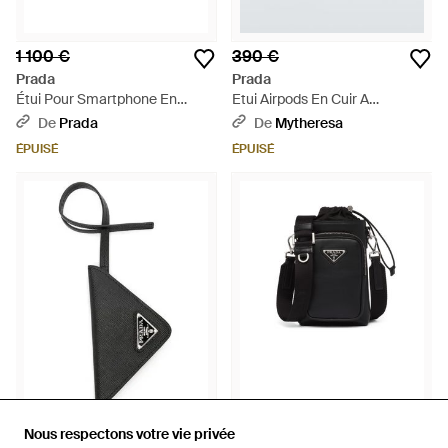
1 100 €
390 €
Prada
Prada
Étui Pour Smartphone En
Etui Airpods En Cuir A
Crochet À Logo Brodé - Noir
Ornements - Noir
De
Prada
De
Mytheresa
ÉPUISÉ
ÉPUISÉ
296 €
1 350 €
Nous respectons votre vie privée
Nous respectons votre vie privée