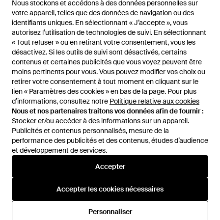
Nous stockons et accédons à des données personnelles sur
Nous stockons et accédons à des données personnelles sur
Prada
Prada
votre appareil, telles que des données de navigation ou des
votre appareil, telles que des données de navigation ou des
Étiquette De Voyage À Plaque
Coque Pour Smartphone En
identifiants uniques. En sélectionnant « J’accepte », vous
identifiants uniques. En sélectionnant « J’accepte », vous
Logo - Noir
Cuir - Noir
De
FARFETCH
De
Prada
autorisez l’utilisation de technologies de suivi. En sélectionnant
autorisez l’utilisation de technologies de suivi. En sélectionnant
ÉPUISÉ
ÉPUISÉ
« Tout refuser » ou en retirant votre consentement, vous les
« Tout refuser » ou en retirant votre consentement, vous les
désactivez. Si les outils de suivi sont désactivés, certains
désactivez. Si les outils de suivi sont désactivés, certains
contenus et certaines publicités que vous voyez peuvent être
contenus et certaines publicités que vous voyez peuvent être
moins pertinents pour vous. Vous pouvez modifier vos choix ou
moins pertinents pour vous. Vous pouvez modifier vos choix ou
retirer votre consentement à tout moment en cliquant sur le
retirer votre consentement à tout moment en cliquant sur le
lien « Paramètres des cookies » en bas de la page. Pour plus
lien « Paramètres des cookies » en bas de la page. Pour plus
d’informations, consultez notre
d’informations, consultez notre
Politique relative aux cookies
Politique relative aux cookies
Nous et nos partenaires traitons vos données afin de fournir :
Nous et nos partenaires traitons vos données afin de fournir :
Stocker et/ou accéder à des informations sur un appareil.
Stocker et/ou accéder à des informations sur un appareil.
Publicités et contenus personnalisés, mesure de la
Publicités et contenus personnalisés, mesure de la
performance des publicités et des contenus, études d’audience
performance des publicités et des contenus, études d’audience
et développement de services.
et développement de services.
International
Accepter
Accepter
Accepter les cookies nécessaires
Accepter les cookies nécessaires
Aide et infos
Personnaliser
Personnaliser