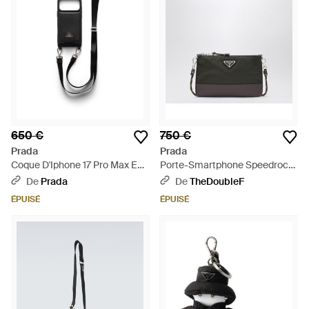
650 €
750 €
Prada
Prada
Coque D'Iphone 17 Pro Max En
Porte-Smartphone Speedrock
Cuir Saffiano - Noir
En Re-Nylon Camouflage -
De
Prada
De
TheDoubleF
Noir
ÉPUISÉ
ÉPUISÉ