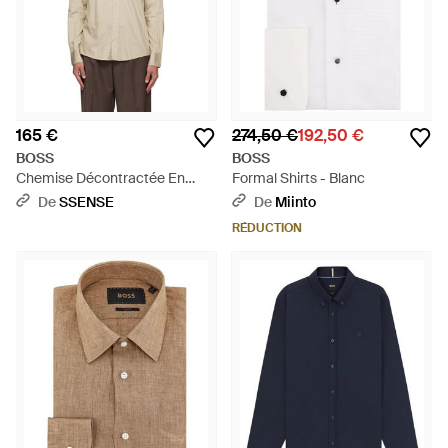
165 €
274,50 €
192,50 €
BOSS
BOSS
Chemise Décontractée En
Formal Shirts - Blanc
Coton À Col Classique - Neutre
De
SSENSE
De
Miinto
RÉDUCTION