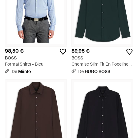
98,50 €
89,95 €
BOSS
BOSS
Formal Shirts - Bleu
Chemise Slim Fit En Popeline
De Coton Stretch Facile À
De
Miinto
De
HUGO BOSS
Repasser - Vert