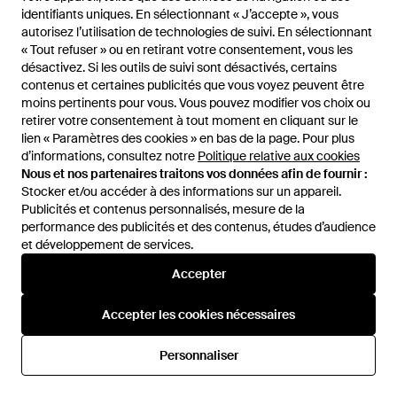
identifiants uniques. En sélectionnant « J’accepte », vous
identifiants uniques. En sélectionnant « J’accepte », vous
autorisez l’utilisation de technologies de suivi. En sélectionnant
autorisez l’utilisation de technologies de suivi. En sélectionnant
« Tout refuser » ou en retirant votre consentement, vous les
« Tout refuser » ou en retirant votre consentement, vous les
désactivez. Si les outils de suivi sont désactivés, certains
désactivez. Si les outils de suivi sont désactivés, certains
contenus et certaines publicités que vous voyez peuvent être
contenus et certaines publicités que vous voyez peuvent être
moins pertinents pour vous. Vous pouvez modifier vos choix ou
moins pertinents pour vous. Vous pouvez modifier vos choix ou
retirer votre consentement à tout moment en cliquant sur le
retirer votre consentement à tout moment en cliquant sur le
149,95 €
lien « Paramètres des cookies » en bas de la page. Pour plus
lien « Paramètres des cookies » en bas de la page. Pour plus
138 €
126 €
d’informations, consultez notre
d’informations, consultez notre
Politique relative aux cookies
Politique relative aux cookies
BOSS
BOSS
Nous et nos partenaires traitons vos données afin de fournir :
Nous et nos partenaires traitons vos données afin de fournir :
Akepalo chemise en maille
Casual Shirts - Bleu
Stocker et/ou accéder à des informations sur un appareil.
Stocker et/ou accéder à des informations sur un appareil.
coupe relaxed boutonnée sur le
De
ASOS
De
Miinto
Publicités et contenus personnalisés, mesure de la
Publicités et contenus personnalisés, mesure de la
devant e - Gris
RÉDUCTION
performance des publicités et des contenus, études d’audience
performance des publicités et des contenus, études d’audience
et développement de services.
et développement de services.
Accepter
Accepter
Accepter les cookies nécessaires
Accepter les cookies nécessaires
Personnaliser
Personnaliser