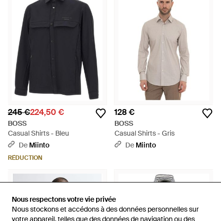
245 €
224,50 €
128 €
BOSS
BOSS
Casual Shirts - Bleu
Casual Shirts - Gris
De
Miinto
De
Miinto
RÉDUCTION
Nous respectons votre vie privée
Nous respectons votre vie privée
Nous stockons et accédons à des données personnelles sur
Nous stockons et accédons à des données personnelles sur
votre appareil, telles que des données de navigation ou des
votre appareil, telles que des données de navigation ou des