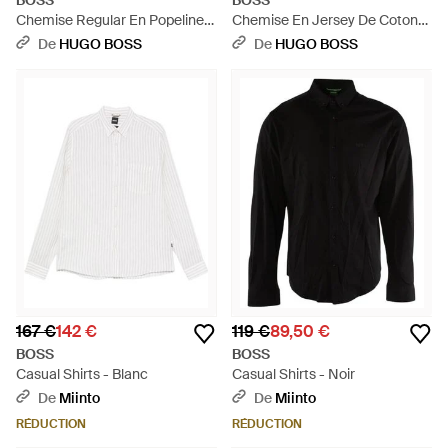
BOSS
BOSS
Chemise Regular En Popeline
Chemise En Jersey De Coton
De Coton Avec Logo Brodé -
Infroissable Avec Stretch
De
HUGO BOSS
De
HUGO BOSS
Gris
Naturel - Violet
167 €
142 €
119 €
89,50 €
BOSS
BOSS
Casual Shirts - Blanc
Casual Shirts - Noir
De
Miinto
De
Miinto
RÉDUCTION
RÉDUCTION