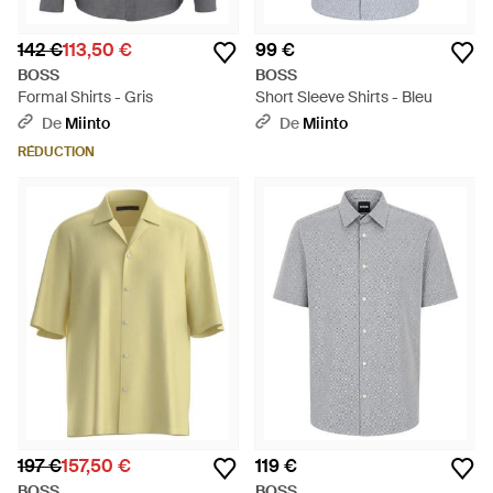
142 €
113,50 €
99 €
BOSS
BOSS
Formal Shirts - Gris
Short Sleeve Shirts - Bleu
De
Miinto
De
Miinto
RÉDUCTION
197 €
157,50 €
119 €
BOSS
BOSS