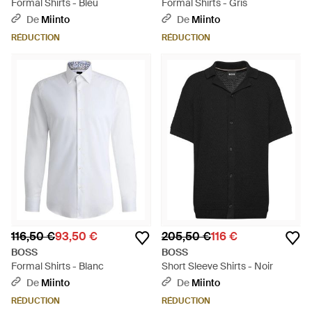
Formal Shirts - Bleu
Formal Shirts - Gris
De
Miinto
De
Miinto
RÉDUCTION
RÉDUCTION
116,50 €
93,50 €
205,50 €
116 €
BOSS
BOSS
Formal Shirts - Blanc
Short Sleeve Shirts - Noir
De
Miinto
De
Miinto
RÉDUCTION
RÉDUCTION