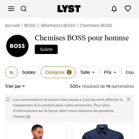
Accueil
BOSS
Vêtements BOSS
Chemises BOSS
Chemises BOSS pour homme
Suivre
Soldes
Catégorie
Taille
Prix
Couleu
2
Trier par
500+
résultats
de
14
partenaires
Les commissions et autres frais payés à Lyst peuvent affecter le
classement d'un produit dans cette recherche. Pour plus
d'informations sur la façon dont nous classons les produits,
cliquez
ici
.