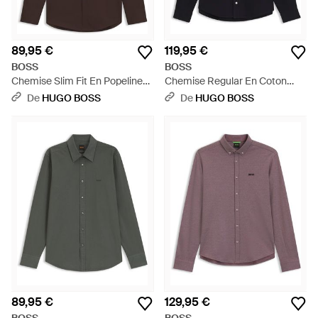
89,95 €
119,95 €
BOSS
BOSS
Chemise Slim Fit En Popeline
Chemise Regular En Coton
De Coton Stretch Facile À
Oxford À Pointes Boutonnées -
De
HUGO BOSS
De
HUGO BOSS
Repasser - Marron
Bleu
89,95 €
129,95 €