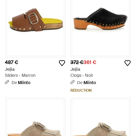
487 €
372 €
361 €
Jejia
Jejia
Sliders - Marron
Clogs - Noir
De
Miinto
De
Miinto
RÉDUCTION