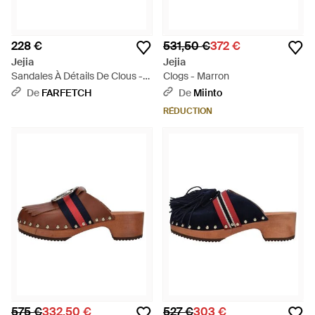
228 €
531,50 €
372 €
Jejia
Jejia
Sandales À Détails De Clous -
Clogs - Marron
Noir
De
FARFETCH
De
Miinto
RÉDUCTION
575 €
332,50 €
527 €
303 €