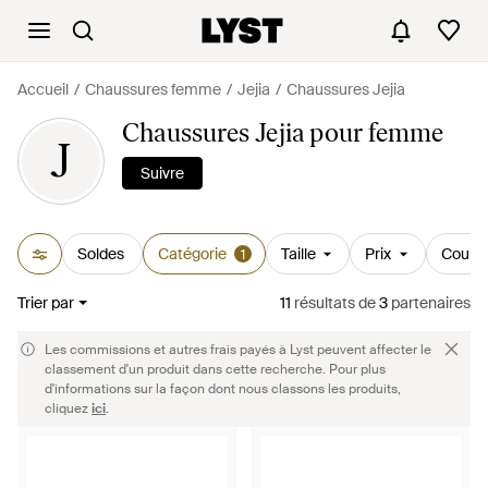
Accueil
Chaussures femme
Jejia
Chaussures Jejia
Chaussures Jejia pour femme
J
Suivre
Soldes
Catégorie
Taille
Prix
Couleu
1
Trier par
11
résultats
de
3
partenaires
Les commissions et autres frais payés à Lyst peuvent affecter le
classement d'un produit dans cette recherche. Pour plus
d'informations sur la façon dont nous classons les produits,
cliquez
ici
.