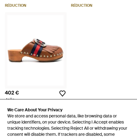
RÉDUCTION
RÉDUCTION
402 €
Jejia
Mules À Détails De Franges -
We Care About Your Privacy
We Care About Your Privacy
Marron
De
FARFETCH
We store and access personal data, like browsing data or
We store and access personal data, like browsing data or
unique identifiers, on your device. Selecting I Accept enables
unique identifiers, on your device. Selecting I Accept enables
tracking technologies. Selecting Reject All or withdrawing your
tracking technologies. Selecting Reject All or withdrawing your
consent will disable them. If trackers are disabled, some
consent will disable them. If trackers are disabled, some