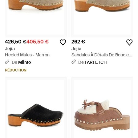
426,50 €
405,50 €
262 €
Jejia
Jejia
Heeled Mules - Marron
Sandales À Détails De Boucles
- Marron
De
Miinto
De
FARFETCH
RÉDUCTION