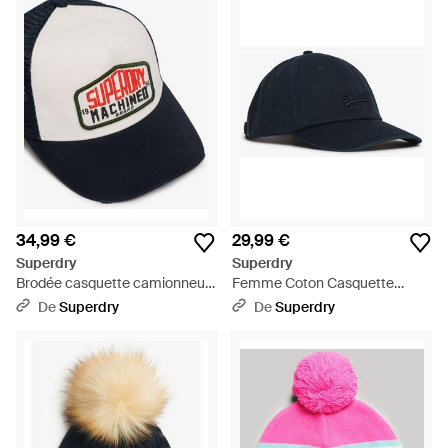
34,99 €
29,99 €
Superdry
Superdry
Brodée casquette camionneur
Femme Coton Casquette
en maille filet - Bleu
Brodée Vintage - Bleu
De
Superdry
De
Superdry