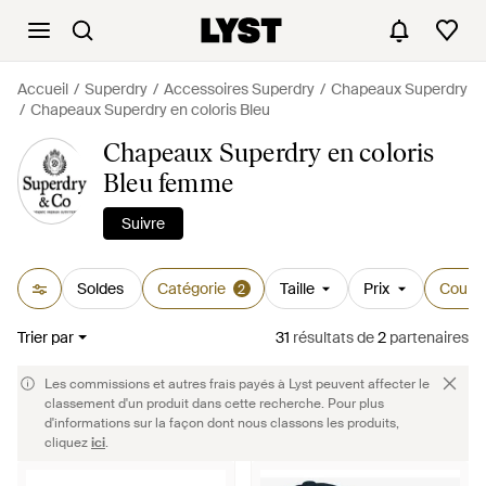
Accueil
Superdry
Accessoires Superdry
Chapeaux Superdry
Chapeaux Superdry en coloris Bleu
Chapeaux Superdry en coloris
Bleu femme
Suivre
Soldes
Catégorie
Taille
Prix
Couleu
2
Trier par
31
résultats
de
2
partenaires
Les commissions et autres frais payés à Lyst peuvent affecter le
classement d'un produit dans cette recherche. Pour plus
d'informations sur la façon dont nous classons les produits,
cliquez
ici
.