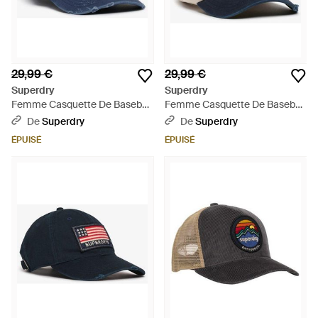
29,99 €
29,99 €
Superdry
Superdry
Femme Casquette De Baseball
Femme Casquette De Baseball
Vintage Applique Taille: 1Taille -
À Visière Contrastée Taille:
De
Superdry
De
Superdry
Bleu
1Taille - Bleu
ÉPUISÉ
ÉPUISÉ