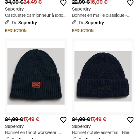
34,99 €
24,49 €
22,99 €
16,09 €
Superdry
Superdry
Casquette camionneur à logo
Bonnet en maille classique -
graphique - Bleu
Bleu
De
Superdry
De
Superdry
RÉDUCTION
RÉDUCTION
24,99 €
17,49 €
24,99 €
17,49 €
Superdry
Superdry
Bonnet en tricot workwear -
Bonnet côtelé essential - Bleu
Bleu