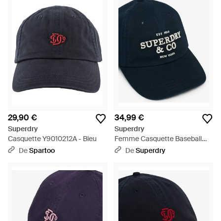
29,90 €
34,99 €
Superdry
Superdry
Casquette Y9010212A - Bleu
Femme Casquette Baseball
Company Logo Classique Taille:
De
Spartoo
De
Superdry
1Taille - Bleu