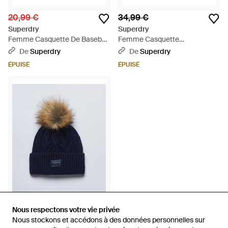
20,99 €
34,99 €
Superdry
Superdry
Femme Casquette De Baseball
Femme Casquette
Patched Taille: 1Taille - Bleu
Camionneur En Velours Et
De
Superdry
De
Superdry
Mesh Taille: 1Taille - Bleu
ÉPUISÉ
ÉPUISÉ
12,49 €
Nous respectons votre vie privée
Nous respectons votre vie privée
Nous stockons et accédons à des données personnelles sur
Nous stockons et accédons à des données personnelles sur
Superdry