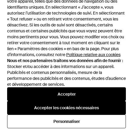
votre appareil, telles que des données de navigation ou des
votre appareil, telles que des données de navigation ou des
Bonnet en maille torsadée lux -
identifiants uniques. En sélectionnant « J’accepte », vous
identifiants uniques. En sélectionnant « J’accepte », vous
Bleu
De
Superdry
autorisez l’utilisation de technologies de suivi. En sélectionnant
autorisez l’utilisation de technologies de suivi. En sélectionnant
ÉPUISÉ
« Tout refuser » ou en retirant votre consentement, vous les
« Tout refuser » ou en retirant votre consentement, vous les
désactivez. Si les outils de suivi sont désactivés, certains
désactivez. Si les outils de suivi sont désactivés, certains
contenus et certaines publicités que vous voyez peuvent être
contenus et certaines publicités que vous voyez peuvent être
moins pertinents pour vous. Vous pouvez modifier vos choix ou
moins pertinents pour vous. Vous pouvez modifier vos choix ou
retirer votre consentement à tout moment en cliquant sur le
retirer votre consentement à tout moment en cliquant sur le
lien « Paramètres des cookies » en bas de la page. Pour plus
lien « Paramètres des cookies » en bas de la page. Pour plus
d’informations, consultez notre
d’informations, consultez notre
Politique relative aux cookies
Politique relative aux cookies
Nous et nos partenaires traitons vos données afin de fournir :
Nous et nos partenaires traitons vos données afin de fournir :
Stocker et/ou accéder à des informations sur un appareil.
Stocker et/ou accéder à des informations sur un appareil.
Publicités et contenus personnalisés, mesure de la
Publicités et contenus personnalisés, mesure de la
performance des publicités et des contenus, études d’audience
performance des publicités et des contenus, études d’audience
et développement de services.
et développement de services.
International
Accepter
Accepter
Accepter les cookies nécessaires
Accepter les cookies nécessaires
Aide et infos
Personnaliser
Personnaliser