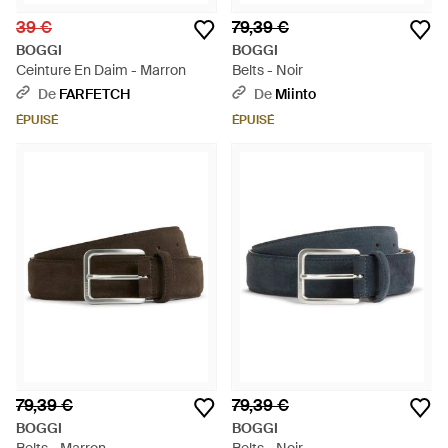
39 €
79,39 €
BOGGI
BOGGI
Ceinture En Daim - Marron
Belts - Noir
De
FARFETCH
De
Miinto
ÉPUISÉ
ÉPUISÉ
79,39 €
79,39 €
BOGGI
BOGGI