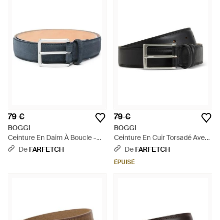
79 €
79 €
BOGGI
BOGGI
Ceinture En Daim À Boucle -
Ceinture En Cuir Torsadé Avec
Bleu
Coutures Saddle - Noir
De
FARFETCH
De
FARFETCH
ÉPUISÉ