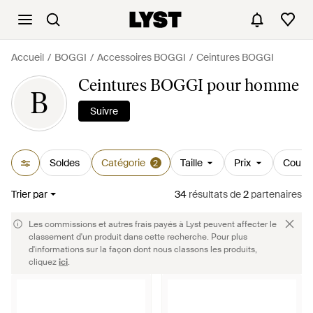
Accueil
BOGGI
Accessoires BOGGI
Ceintures BOGGI
Ceintures BOGGI pour homme
B
Suivre
Soldes
Catégorie
Taille
Prix
Couleu
2
Trier par
34
résultats
de
2
partenaires
Les commissions et autres frais payés à Lyst peuvent affecter le
classement d'un produit dans cette recherche. Pour plus
d'informations sur la façon dont nous classons les produits,
cliquez
ici
.