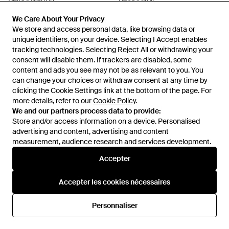
Belts - Marron
Belts - Noir
De
Miinto
De
Miinto
We Care About Your Privacy
We Care About Your Privacy
ÉPUISÉ
ÉPUISÉ
We store and access personal data, like browsing data or
We store and access personal data, like browsing data or
unique identifiers, on your device. Selecting I Accept enables
unique identifiers, on your device. Selecting I Accept enables
tracking technologies. Selecting Reject All or withdrawing your
tracking technologies. Selecting Reject All or withdrawing your
consent will disable them. If trackers are disabled, some
consent will disable them. If trackers are disabled, some
content and ads you see may not be as relevant to you. You
content and ads you see may not be as relevant to you. You
can change your choices or withdraw consent at any time by
can change your choices or withdraw consent at any time by
clicking the Cookie Settings link at the bottom of the page. For
clicking the Cookie Settings link at the bottom of the page. For
more details, refer to our
more details, refer to our
Cookie Policy
Cookie Policy
.
.
We and our partners process data to provide:
We and our partners process data to provide:
Store and/or access information on a device. Personalised
Store and/or access information on a device. Personalised
advertising and content, advertising and content
advertising and content, advertising and content
measurement, audience research and services development.
measurement, audience research and services development.
International
Accepter
Accepter
Accepter les cookies nécessaires
Accepter les cookies nécessaires
Aide et infos
Personnaliser
Personnaliser