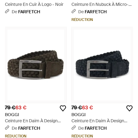
Ceinture En Cuir À Logo - Noir
Ceinture En Nubuck À Micro-
Découpes - Marron
De
FARFETCH
De
FARFETCH
RÉDUCTION
79 €
63 €
79 €
63 €
BOGGI
BOGGI
Ceinture En Daim À Design
Ceinture En Daim À Design
Tressé - Noir
Tressé - Noir
De
FARFETCH
De
FARFETCH
RÉDUCTION
RÉDUCTION