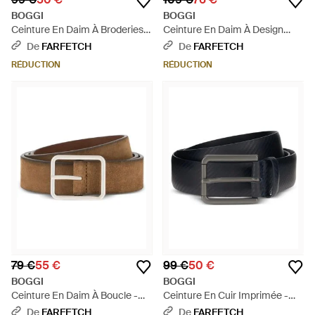
BOGGI
BOGGI
Ceinture En Daim À Broderies -
Ceinture En Daim À Design
Marron
Tressé - Marron
De
FARFETCH
De
FARFETCH
RÉDUCTION
RÉDUCTION
79 €
55 €
99 €
50 €
BOGGI
BOGGI
Ceinture En Daim À Boucle -
Ceinture En Cuir Imprimée -
Marron
Noir
De
FARFETCH
De
FARFETCH