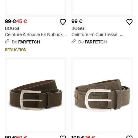
89 €
45 €
99 €
BOGGI
BOGGI
Ceinture À Boucle En Nubuck -
Ceinture En Cuir Tressé -
Marron
Neutre
De
FARFETCH
De
FARFETCH
RÉDUCTION
99 €
50 €
109 €
76 €