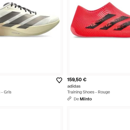
159,50 €
adidas
 - Gris
Training Shoes - Rouge
De
Miinto