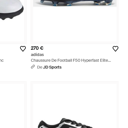
270 €
adidas
nc
Chaussure De Football F50 Hyperfast Elite
Terrain Souple - Noir
De
JD Sports