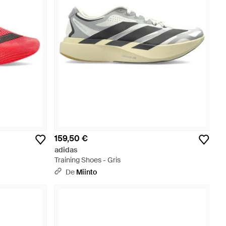
159,50 €
adidas
Training Shoes - Gris
De
Miinto