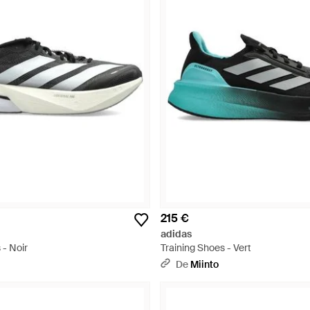
215 €
adidas
 - Noir
Training Shoes - Vert
De
Miinto