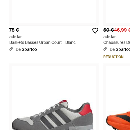
78 €
60 €
46,99 
adidas
adidas
Baskets Basses Urban Court - Blanc
Chaussures Du
De
Spartoo
De
Sparto
RÉDUCTION