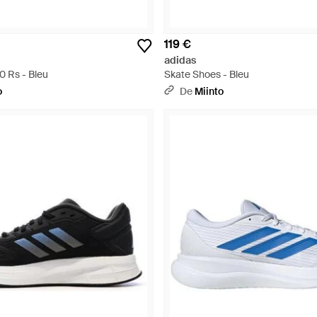
119 €
adidas
0 Rs - Bleu
Skate Shoes - Bleu
o
De
Miinto