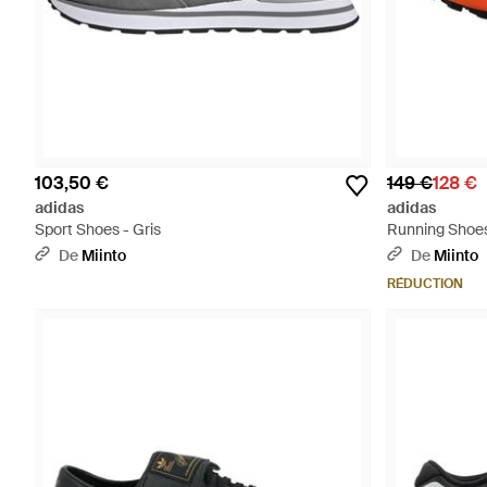
103,50 €
149 €
128 €
adidas
adidas
Sport Shoes - Gris
Running Shoe
De
Miinto
De
Miinto
RÉDUCTION