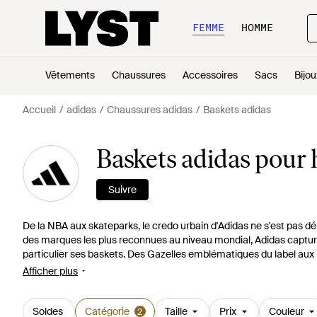
FEMME
HOMME
Vêtements
Chaussures
Accessoires
Sacs
Bijou
Accueil
adidas
Chaussures adidas
Baskets adidas
Baskets adidas pou
Suivre
De la NBA aux skateparks, le credo urbain d'Adidas ne s'est pas
des marques les plus reconnues au niveau mondial, Adidas capture
particulier ses baskets. Des Gazelles emblématiques du label aux
touche décontractée aussi bien sur un terrain de sport qu'en ville.
Afficher plus
Soldes
Catégorie
Taille
Prix
Couleur
2