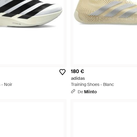
180 €
adidas
 - Noir
Training Shoes - Blanc
De
Miinto