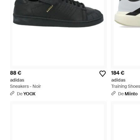
88 €
184 €
adidas
adidas
Sneakers - Noir
Training Shoes
De
YOOX
De
Miinto