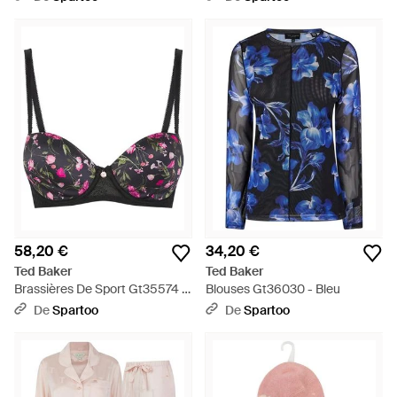
58,20 €
34,20 €
Ted Baker
Ted Baker
Brassières De Sport Gt35574 -
Blouses Gt36030 - Bleu
Rose
De
Spartoo
De
Spartoo