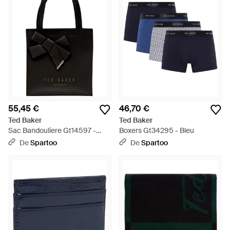
55,45 €
46,70 €
Ted Baker
Ted Baker
Sac Bandouliere Gt14597 -
Boxers Gt34295 - Bleu
Noir
De
Spartoo
De
Spartoo