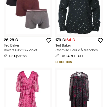
26,28 €
179 €
164 €
Ted Baker
Ted Baker
Boxers GT2116 - Violet
Chemise Fleurie À Manches
Longues - Noir
De
Spartoo
De
FARFETCH
RÉDUCTION