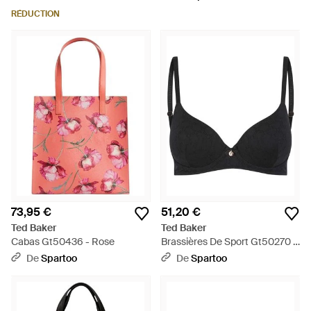
RÉDUCTION
73,95 €
51,20 €
Ted Baker
Ted Baker
Cabas Gt50436 - Rose
Brassières De Sport Gt50270 -
Noir
De
Spartoo
De
Spartoo