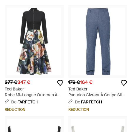
377 €
347 €
179 €
164 €
Ted Baker
Ted Baker
Robe Mi-Longue Ottoman À
Pantalon Givrant À Coupe Slim
Fleurs - Noir
- Bleu
De
FARFETCH
De
FARFETCH
RÉDUCTION
RÉDUCTION