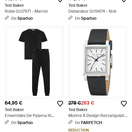
Ted Baker
Ted Baker
Robe Gt27971 - Marron
Debardeur Gt19874 - Noir
De
Spartoo
De
Spartoo
64,95 €
278 €
263 €
Ted Baker
Ted Baker
Ensembles De Pyjama Xl
Montre À Design Rectangulaire
Gt20489 - Noir
26 Mm - Gris
De
Spartoo
De
FARFETCH
RÉDUCTION