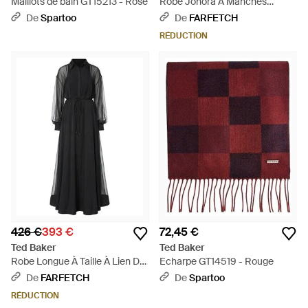
Maillots de bain GT15213 - Rose
Robe Jonora À Manches
Bouffantes Et Imprimé Fleuri -
De
Spartoo
De
FARFETCH
Blanc
RÉDUCTION
426 €
393 €
72,45 €
Ted Baker
Ted Baker
Robe Longue À Taille À Lien De
Echarpe GT14519 - Rouge
Resserrage - Noir
De
FARFETCH
De
Spartoo
RÉDUCTION