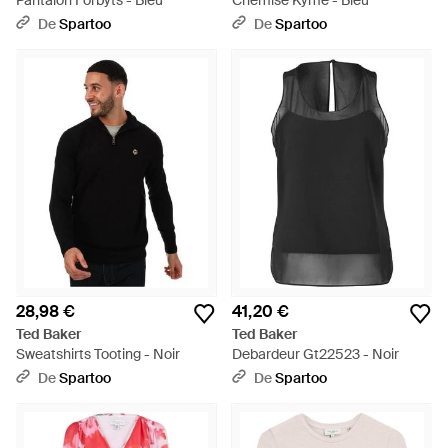
Pantalon Forbyts - Bleu
Chemise Kyme - Bleu
De
Spartoo
De
Spartoo
28,98 €
41,20 €
Ted Baker
Ted Baker
Sweatshirts Tooting - Noir
Debardeur Gt22523 - Noir
De
Spartoo
De
Spartoo