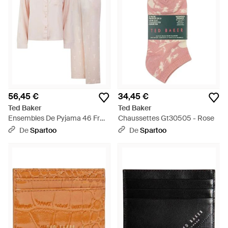
56,45 €
34,45 €
Ted Baker
Ted Baker
Ensembles De Pyjama 46 Fr
Chaussettes Gt30505 - Rose
Gt37427 - Rose
De
Spartoo
De
Spartoo