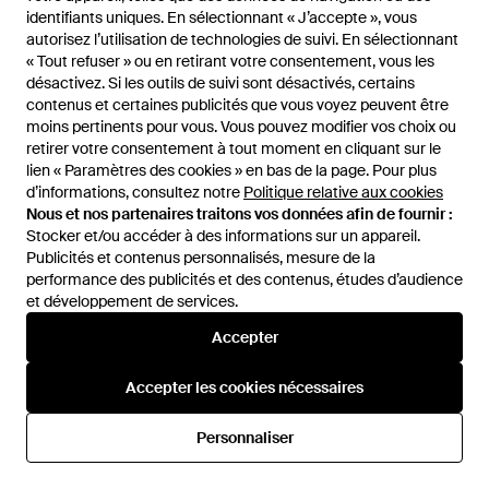
identifiants uniques. En sélectionnant « J’accepte », vous
identifiants uniques. En sélectionnant « J’accepte », vous
autorisez l’utilisation de technologies de suivi. En sélectionnant
autorisez l’utilisation de technologies de suivi. En sélectionnant
« Tout refuser » ou en retirant votre consentement, vous les
« Tout refuser » ou en retirant votre consentement, vous les
désactivez. Si les outils de suivi sont désactivés, certains
désactivez. Si les outils de suivi sont désactivés, certains
65,43 €
72,70 €
contenus et certaines publicités que vous voyez peuvent être
contenus et certaines publicités que vous voyez peuvent être
Ted Baker
Ted Baker
moins pertinents pour vous. Vous pouvez modifier vos choix ou
moins pertinents pour vous. Vous pouvez modifier vos choix ou
Cabas Gt13784 - Rose
Cabas Gt13418 - Rose
retirer votre consentement à tout moment en cliquant sur le
retirer votre consentement à tout moment en cliquant sur le
De
Spartoo
De
Spartoo
lien « Paramètres des cookies » en bas de la page. Pour plus
lien « Paramètres des cookies » en bas de la page. Pour plus
d’informations, consultez notre
d’informations, consultez notre
Politique relative aux cookies
Politique relative aux cookies
Nous et nos partenaires traitons vos données afin de fournir :
Nous et nos partenaires traitons vos données afin de fournir :
Stocker et/ou accéder à des informations sur un appareil.
Stocker et/ou accéder à des informations sur un appareil.
Publicités et contenus personnalisés, mesure de la
Publicités et contenus personnalisés, mesure de la
performance des publicités et des contenus, études d’audience
performance des publicités et des contenus, études d’audience
et développement de services.
et développement de services.
Accepter
Accepter
Accepter les cookies nécessaires
Accepter les cookies nécessaires
Personnaliser
Personnaliser
65,43 €
72,70 €