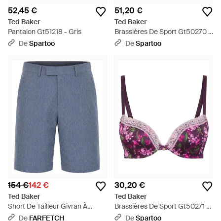
52,45 €
51,20 €
Ted Baker
Ted Baker
Pantalon Gt51218 - Gris
Brassières De Sport Gt50270 -
Neutre
De
Spartoo
De
Spartoo
154 €
142 €
30,20 €
Ted Baker
Ted Baker
Short De Tailleur Givran À
Brassières De Sport Gt50271 -
Coupe Slim - Bleu
Violet
De
FARFETCH
De
Spartoo