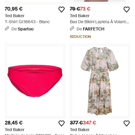
70,95 €
79 €
73 €
Ted Baker
Ted Baker
T-Shirt Gt18643 - Blanc
Bas De Bikini Layleta À Volants
- Blanc
De
Spartoo
De
FARFETCH
RÉDUCTION
28,45 €
377 €
347 €
Ted Baker
Ted Baker