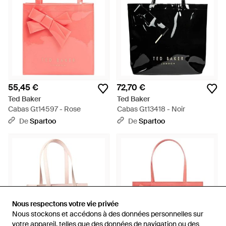
55,45 €
72,70 €
Ted Baker
Ted Baker
Cabas Gt14597 - Rose
Cabas Gt13418 - Noir
De
Spartoo
De
Spartoo
Nous respectons votre vie privée
Nous respectons votre vie privée
Nous stockons et accédons à des données personnelles sur
Nous stockons et accédons à des données personnelles sur
votre appareil, telles que des données de navigation ou des
votre appareil, telles que des données de navigation ou des