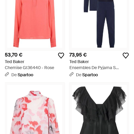
53,70 €
73,95 €
Ted Baker
Ted Baker
Chemise Gt36440 - Rose
Ensembles De Pyjama S
Gt36801 - Bleu
De
Spartoo
De
Spartoo