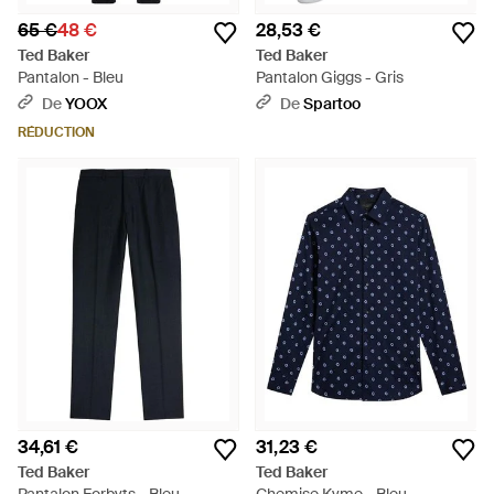
65 €
48 €
28,53 €
Ted Baker
Ted Baker
Pantalon - Bleu
Pantalon Giggs - Gris
De
YOOX
De
Spartoo
RÉDUCTION
34,61 €
31,23 €
Ted Baker
Ted Baker