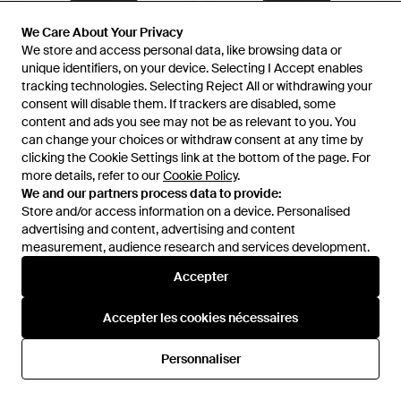
We Care About Your Privacy
We Care About Your Privacy
We store and access personal data, like browsing data or
We store and access personal data, like browsing data or
unique identifiers, on your device. Selecting I Accept enables
unique identifiers, on your device. Selecting I Accept enables
tracking technologies. Selecting Reject All or withdrawing your
tracking technologies. Selecting Reject All or withdrawing your
consent will disable them. If trackers are disabled, some
consent will disable them. If trackers are disabled, some
content and ads you see may not be as relevant to you. You
content and ads you see may not be as relevant to you. You
can change your choices or withdraw consent at any time by
can change your choices or withdraw consent at any time by
clicking the Cookie Settings link at the bottom of the page. For
clicking the Cookie Settings link at the bottom of the page. For
more details, refer to our
more details, refer to our
Cookie Policy
Cookie Policy
.
.
64,53 €
We and our partners process data to provide:
We and our partners process data to provide:
64,08 €
Store and/or access information on a device. Personalised
Store and/or access information on a device. Personalised
Mountain Warehouse
Mountain Warehouse
advertising and content, advertising and content
advertising and content, advertising and content
Pantalon Forest - Noir
Pantalon Forest - Noir
measurement, audience research and services development.
measurement, audience research and services development.
De
Spartoo
De
Spartoo
Accepter
Accepter
Accepter les cookies nécessaires
Accepter les cookies nécessaires
Personnaliser
Personnaliser