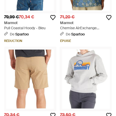
79,99 €
70,34 €
71,20 €
Marmot
Marmot
Pull Coastal Hoody - Bleu
Chemise AirExchange
SolarShield Camp Novelty SS
De
Spartoo
De
Spartoo
Shirt - Bleu
RÉDUCTION
ÉPUISÉ
70,34 €
73,50 €