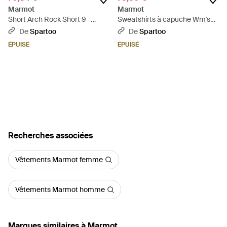
Marmot
Marmot
Short Arch Rock Short 9 -
Sweatshirts à capuche Wm's
Neutre
Coastal Hoody - Gris
De
Spartoo
De
Spartoo
ÉPUISÉ
ÉPUISÉ
Recherches associées
Vêtements Marmot femme
Vêtements Marmot homme
Marques similaires à Marmot