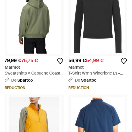
79,99 €
75,75 €
56,99 €
54,99 €
Marmot
Marmot
Sweatshirts À Capuche Coastal
T-Shirt Wm's Windridge Ls -
Hoody - Vert
Noir
De
Spartoo
De
Spartoo
RÉDUCTION
RÉDUCTION