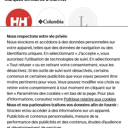
Nous respectons votre vie privée
Nous respectons votre vie privée
Nous stockons et accédons à des données personnelles sur
Nous stockons et accédons à des données personnelles sur
Helly Hansen
Columbia
Jack Wolfskin
votre appareil, telles que des données de navigation ou des
votre appareil, telles que des données de navigation ou des
identifiants uniques. En sélectionnant « J’accepte », vous
identifiants uniques. En sélectionnant « J’accepte », vous
autorisez l’utilisation de technologies de suivi. En sélectionnant
autorisez l’utilisation de technologies de suivi. En sélectionnant
« Tout refuser » ou en retirant votre consentement, vous les
« Tout refuser » ou en retirant votre consentement, vous les
désactivez. Si les outils de suivi sont désactivés, certains
désactivez. Si les outils de suivi sont désactivés, certains
contenus et certaines publicités que vous voyez peuvent être
contenus et certaines publicités que vous voyez peuvent être
moins pertinents pour vous. Vous pouvez modifier vos choix ou
moins pertinents pour vous. Vous pouvez modifier vos choix ou
Save The Duck
Refrigiwear
Peak Performance
retirer votre consentement à tout moment en cliquant sur le
retirer votre consentement à tout moment en cliquant sur le
lien « Paramètres des cookies » en bas de la page. Pour plus
lien « Paramètres des cookies » en bas de la page. Pour plus
Voir plus d'articles
d’informations, consultez notre
d’informations, consultez notre
Politique relative aux cookies
Politique relative aux cookies
Nous et nos partenaires traitons vos données afin de fournir :
Nous et nos partenaires traitons vos données afin de fournir :
Stocker et/ou accéder à des informations sur un appareil.
Stocker et/ou accéder à des informations sur un appareil.
Publicités et contenus personnalisés, mesure de la
Publicités et contenus personnalisés, mesure de la
performance des publicités et des contenus, études d’audience
performance des publicités et des contenus, études d’audience
et développement de services.
et développement de services.