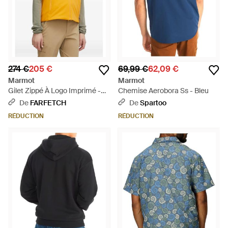
274 €
205 €
69,99 €
62,09 €
Marmot
Marmot
Gilet Zippé À Logo Imprimé -
Chemise Aerobora Ss - Bleu
Jaune
De
FARFETCH
De
Spartoo
RÉDUCTION
RÉDUCTION