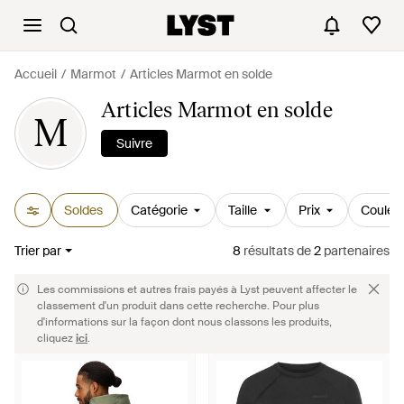
Accueil
Marmot
Articles Marmot en solde
Articles Marmot en solde
M
Suivre
Soldes
Catégorie
Taille
Prix
Couleu
Trier par
8
résultats
de
2
partenaires
Les commissions et autres frais payés à Lyst peuvent affecter le
classement d'un produit dans cette recherche. Pour plus
d'informations sur la façon dont nous classons les produits,
cliquez
ici
.