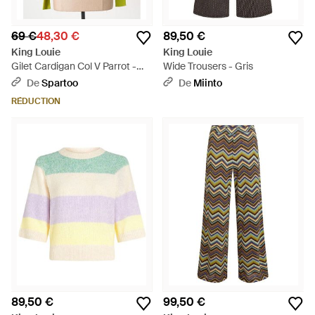
69 €
48,30 €
89,50 €
King Louie
King Louie
Gilet Cardigan Col V Parrot -
Wide Trousers - Gris
Vert
De
Spartoo
De
Miinto
RÉDUCTION
89,50 €
99,50 €