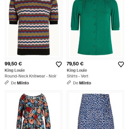
99,50 €
79,50 €
King Louie
King Louie
Round-Neck Knitwear - Noir
Shirts - Vert
De
Miinto
De
Miinto