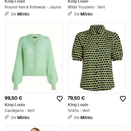
King Louie
King Louie
Round-Neck Knitwear - Jaune
Wide Trousers - Vert
De
Miinto
De
Miinto
99,50 €
79,50 €
King Louie
King Louie
Cardigans - Vert
Shirts - Vert
De
Miinto
De
Miinto