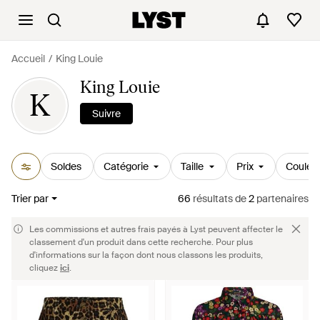
Accueil
King Louie
King Louie
K
Suivre
Soldes
Catégorie
Taille
Prix
Couleu
Trier par
66
résultats
de
2
partenaires
Les commissions et autres frais payés à Lyst peuvent affecter le
classement d'un produit dans cette recherche. Pour plus
d'informations sur la façon dont nous classons les produits,
cliquez
ici
.