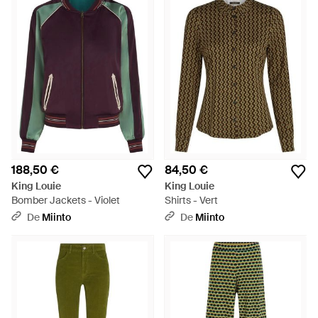
travail et de prendre soin de l'environnement. Le principal
fournisseur du label est une entreprise inspirante dont les
travailleurs copropriétaires de l'usine et gagnent plus que la
moyenne du marché. Aujourd'hui, la passion du roi Louie pour
les styles et les valeurs traditionnels se traduit par des
vêtements contemporains. Les collections offrent des robes
à imprimé floral, des jupes à pois et de nombreux imprimés
uniques, ainsi que de belles couleurs unies sur des chandails
tricotés et des cardigans.
188,50 €
84,50 €
King Louie
King Louie
Bomber Jackets - Violet
Shirts - Vert
De
Miinto
De
Miinto