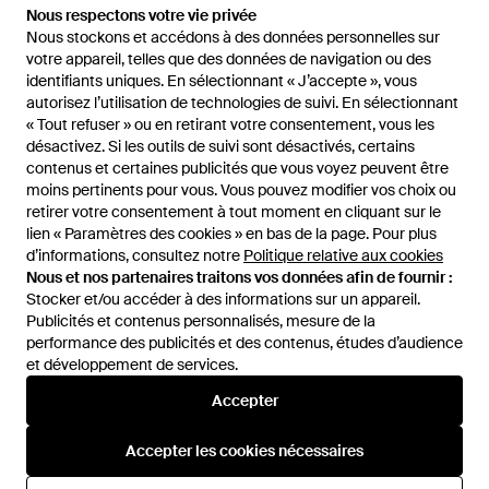
Nous respectons votre vie privée
Nous respectons votre vie privée
Nous stockons et accédons à des données personnelles sur
Nous stockons et accédons à des données personnelles sur
Ouí
S.oliver
Lascana
votre appareil, telles que des données de navigation ou des
votre appareil, telles que des données de navigation ou des
identifiants uniques. En sélectionnant « J’accepte », vous
identifiants uniques. En sélectionnant « J’accepte », vous
autorisez l’utilisation de technologies de suivi. En sélectionnant
autorisez l’utilisation de technologies de suivi. En sélectionnant
« Tout refuser » ou en retirant votre consentement, vous les
« Tout refuser » ou en retirant votre consentement, vous les
désactivez. Si les outils de suivi sont désactivés, certains
désactivez. Si les outils de suivi sont désactivés, certains
contenus et certaines publicités que vous voyez peuvent être
contenus et certaines publicités que vous voyez peuvent être
moins pertinents pour vous. Vous pouvez modifier vos choix ou
moins pertinents pour vous. Vous pouvez modifier vos choix ou
Betty Barclay
Esprit
H&M
retirer votre consentement à tout moment en cliquant sur le
retirer votre consentement à tout moment en cliquant sur le
lien « Paramètres des cookies » en bas de la page. Pour plus
lien « Paramètres des cookies » en bas de la page. Pour plus
Voir plus d'articles
d’informations, consultez notre
d’informations, consultez notre
Politique relative aux cookies
Politique relative aux cookies
Nous et nos partenaires traitons vos données afin de fournir :
Nous et nos partenaires traitons vos données afin de fournir :
Stocker et/ou accéder à des informations sur un appareil.
Stocker et/ou accéder à des informations sur un appareil.
Publicités et contenus personnalisés, mesure de la
Publicités et contenus personnalisés, mesure de la
performance des publicités et des contenus, études d’audience
performance des publicités et des contenus, études d’audience
et développement de services.
et développement de services.
International
Accepter
Accepter
Accepter les cookies nécessaires
Accepter les cookies nécessaires
Aide et infos