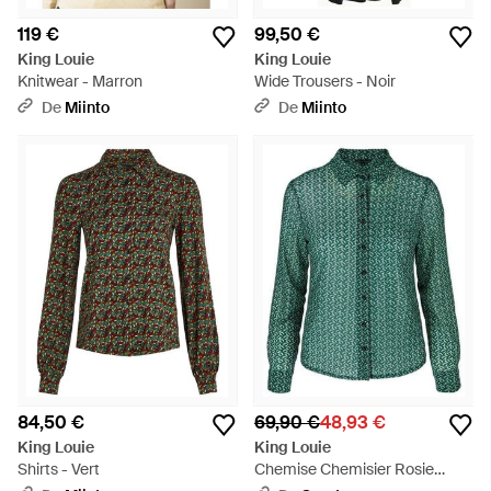
119 €
99,50 €
King Louie
King Louie
Knitwear - Marron
Wide Trousers - Noir
De
Miinto
De
Miinto
84,50 €
69,90 €
48,93 €
King Louie
King Louie
Shirts - Vert
Chemise Chemisier Rosie