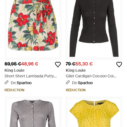
69,95 €
48,96 €
79 €
55,30 €
King Louie
King Louie
Short Short Lambada Putty
Gilet Cardigan Cocoon Col
Ecru - Neutre
Rond - Noir
De
Spartoo
De
Spartoo
RÉDUCTION
RÉDUCTION