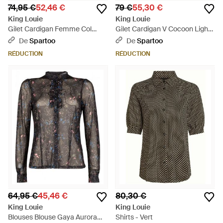
74,95 €
52,46 €
79 €
55,30 €
King Louie
King Louie
Gilet Cardigan Femme Col
Gilet Cardigan V Cocoon Light
Rond Fluffy Mint Green - Vert
Grey Melange - Gris
De
Spartoo
De
Spartoo
RÉDUCTION
RÉDUCTION
64,95 €
45,46 €
80,30 €
King Louie
King Louie
Blouses Blouse Gaya Aurora
Shirts - Vert