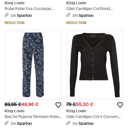
King Louie
King Louie
Robe Robe Eva Cocolupa
Gilet Cardigan Col Rond
02723 - Rouge
Paprika Corail - Rouge
De
Spartoo
De
Spartoo
RÉDUCTION
RÉDUCTION
69,95 €
48,96 €
79 €
55,30 €
King Louie
King Louie
Bas De Pyjama Pantalon Roisin
Gilet Cardigan Col V Cocoon
Frangiani 02768 - Bleu
Antrhracite - Noir
De
Spartoo
De
Spartoo