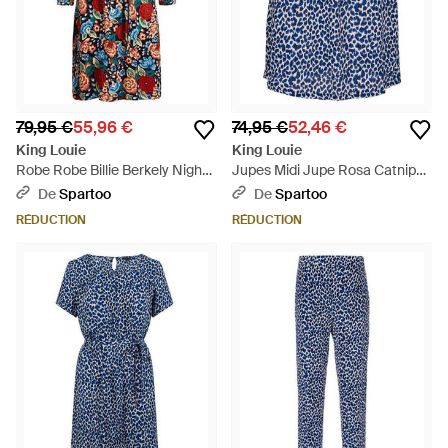
79,95 €
55,96 €
74,95 €
52,46 €
King Louie
King Louie
Robe Robe Billie Berkely Night -
Jupes Midi Jupe Rosa Catnip
Bleu
Putty Ecru - Bleu
De
Spartoo
De
Spartoo
RÉDUCTION
RÉDUCTION