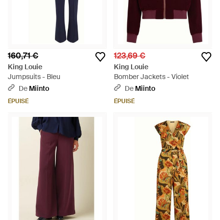
160,71 €
123,69 €
King Louie
King Louie
Jumpsuits - Bleu
Bomber Jackets - Violet
De
Miinto
De
Miinto
ÉPUISÉ
ÉPUISÉ