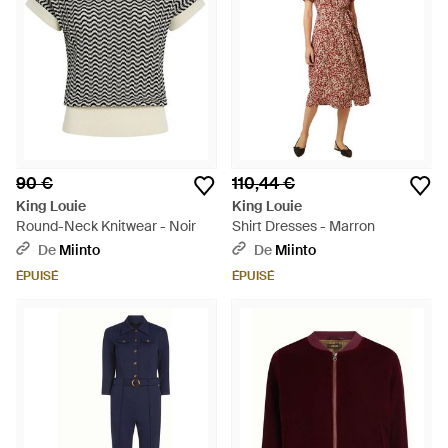
90 €
110,44 €
King Louie
King Louie
Round-Neck Knitwear - Noir
Shirt Dresses - Marron
De
Miinto
De
Miinto
ÉPUISÉ
ÉPUISÉ