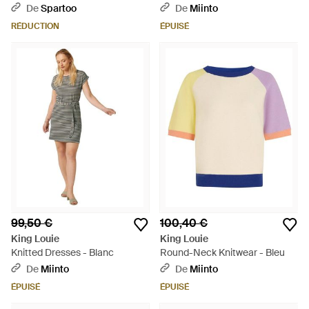
Noir 02111 - Noir
De
Spartoo
De
Miinto
RÉDUCTION
ÉPUISÉ
99,50 €
100,40 €
King Louie
King Louie
Knitted Dresses - Blanc
Round-Neck Knitwear - Bleu
De
Miinto
De
Miinto
ÉPUISÉ
ÉPUISÉ