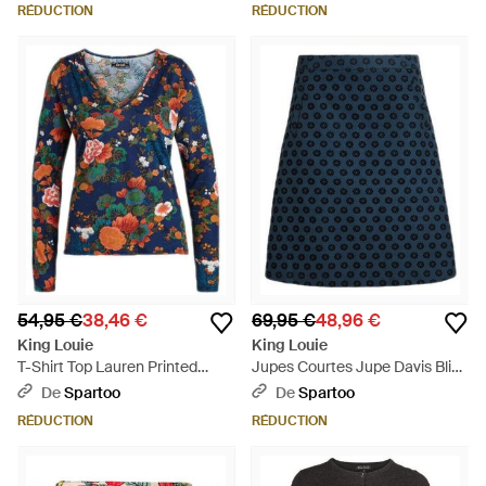
RÉDUCTION
RÉDUCTION
54,95 €
38,46 €
69,95 €
48,96 €
King Louie
King Louie
T-Shirt Top Lauren Printed
Jupes Courtes Jupe Davis Blini
Cotton Jersey Palace - Bleu
Dive - Bleu
De
Spartoo
De
Spartoo
RÉDUCTION
RÉDUCTION