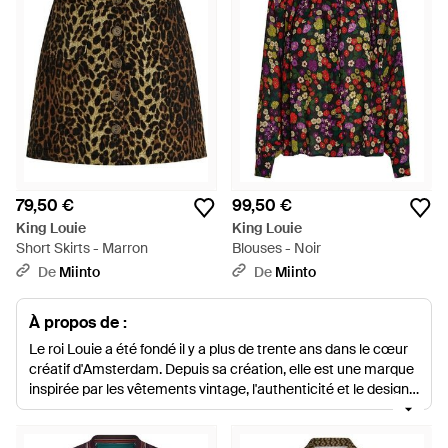
79,50 €
99,50 €
King Louie
King Louie
Short Skirts - Marron
Blouses - Noir
De
Miinto
De
Miinto
À propos de :
Le roi Louie a été fondé il y a plus de trente ans dans le cœur
créatif d'Amsterdam. Depuis sa création, elle est une marque
inspirée par les vêtements vintage, l'authenticité et le design
classique. King Louie se consacre à la responsabilité sociale
des entreprises et s'efforce de créer de bonnes conditions de