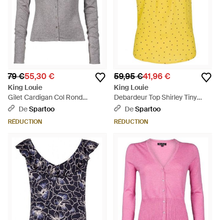
79 €
55,30 €
59,95 €
41,96 €
King Louie
King Louie
Gilet Cardigan Col Rond
Debardeur Top Shirley Tiny
Cocoon Light Melange - Gris
Tango - Jaune
De
Spartoo
De
Spartoo
RÉDUCTION
RÉDUCTION