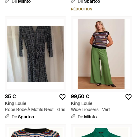
Waikiki - Vert
De
Miinto
De
Spartoo
RÉDUCTION
35 €
99,50 €
King Louie
King Louie
Robe Robe À Motifs Neuf - Gris
Wide Trousers - Vert
De
Spartoo
De
Miinto