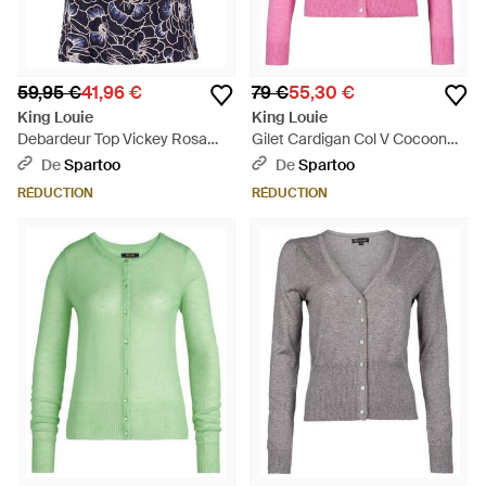
59,95 €
41,96 €
79 €
55,30 €
King Louie
King Louie
Debardeur Top Vickey Rosa
Gilet Cardigan Col V Cocoon
Canina Ink - Bleu
Rosebloom Rose (rft) - Rose
De
Spartoo
De
Spartoo
RÉDUCTION
RÉDUCTION