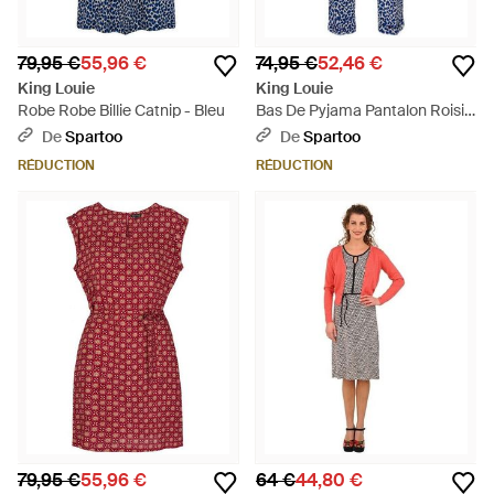
79,95 €
55,96 €
74,95 €
52,46 €
King Louie
King Louie
Robe Robe Billie Catnip - Bleu
Bas De Pyjama Pantalon Roisin
Catnip Putty Ecru - Bleu
De
Spartoo
De
Spartoo
RÉDUCTION
RÉDUCTION
79,95 €
55,96 €
64 €
44,80 €