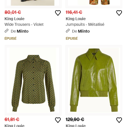
80,01 €
116,41 €
King Louie
King Louie
Wide Trousers - Violet
Jumpsuits - Métallisé
De
Miinto
De
Miinto
ÉPUISÉ
ÉPUISÉ
61,81 €
129,90 €
King Louie
King Louie