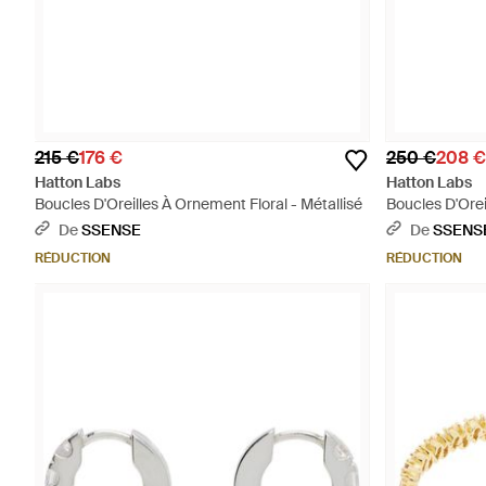
215 €
176 €
250 €
208 €
Hatton Labs
Hatton Labs
Boucles D'Oreilles À Ornement Floral - Métallisé
Boucles D'Orei
De
SSENSE
De
SSENS
RÉDUCTION
RÉDUCTION