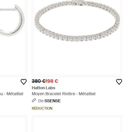
380 €
198 €
Hatton Labs
u - Métallisé
Moyen Bracelet Rivière - Métallisé
De
SSENSE
RÉDUCTION