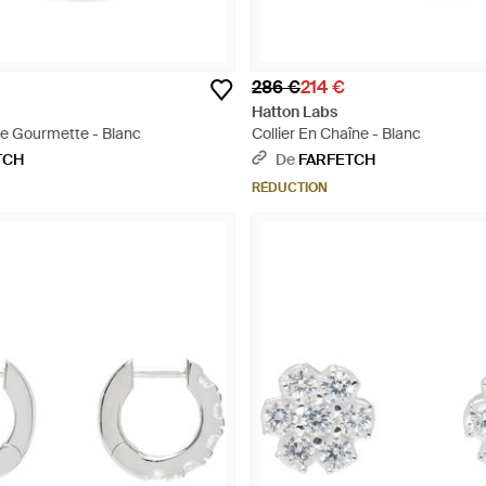
286 €
214 €
Hatton Labs
lle Gourmette - Blanc
Collier En Chaîne - Blanc
TCH
De
FARFETCH
RÉDUCTION