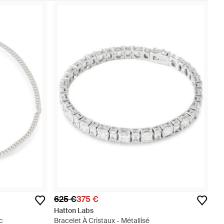
625 €
375 €
Hatton Labs
c
Bracelet À Cristaux - Métallisé