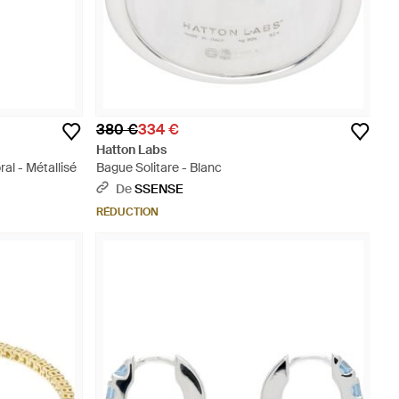
380 €
334 €
Hatton Labs
al - Métallisé
Bague Solitare - Blanc
De
SSENSE
RÉDUCTION