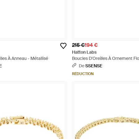
215 €
194 €
Hatton Labs
lles À Anneau - Métallisé
Boucles D'Oreilles À Ornement Flor
E
De
SSENSE
RÉDUCTION