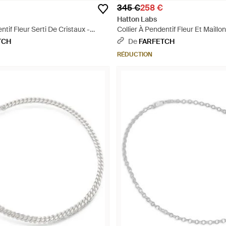
345 €
258 €
Hatton Labs
ntif Fleur Serti De Cristaux -
Collier À Pendentif Fleur Et Maillo
Blanc
TCH
De
FARFETCH
RÉDUCTION