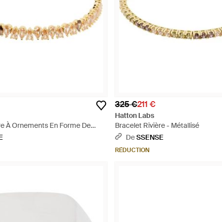
325 €
211 €
Hatton Labs
ère À Ornements En Forme De
Bracelet Rivière - Métallisé
lisé
E
De
SSENSE
RÉDUCTION