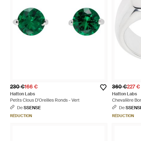
230 €
166 €
360 €
227 €
Hatton Labs
Hatton Labs
Petits Clous D'Oreilles Ronds - Vert
Chevalière Bo
De
SSENSE
De
SSENS
RÉDUCTION
RÉDUCTION