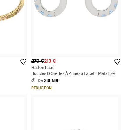
270 €
213 €
Hatton Labs
Boucles D'Oreilles À Anneau Facet - Métallisé
De
SSENSE
RÉDUCTION