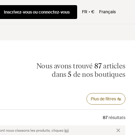
FR
€
Français
Inscrivez-vous ou connectez-vous
Nous avons trouvé
87
articles
dans
5
de nos boutiques
Plus de filtres
87
résultats
ont nous classons les produits, cliquez
ici
.