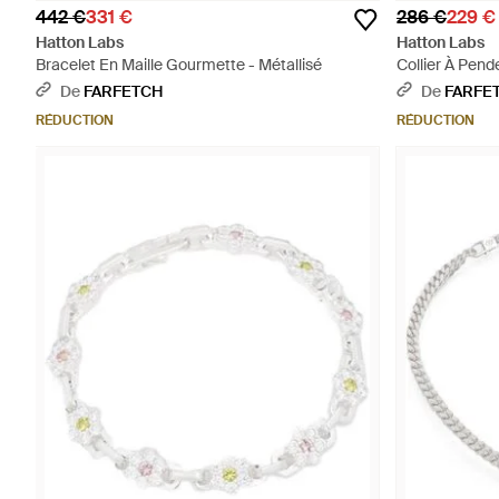
442 €
331 €
286 €
229 €
Hatton Labs
Hatton Labs
Bracelet En Maille Gourmette - Métallisé
Collier À Pende
Blanc
De
FARFETCH
De
FARFE
RÉDUCTION
RÉDUCTION