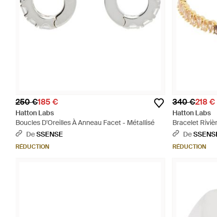
250 €
185 €
340 €
218 €
Hatton Labs
Hatton Labs
Boucles D'Oreilles À Anneau Facet - Métallisé
Bracelet Rivi
Goutte - Métal
De
SSENSE
De
SSENS
RÉDUCTION
RÉDUCTION