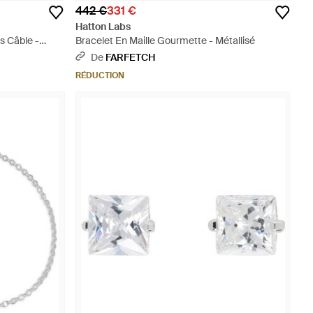
442 €
331 €
Hatton Labs
ns Câble -
Bracelet En Maille Gourmette - Métallisé
De
FARFETCH
RÉDUCTION