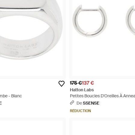
175 €
137 €
Hatton Labs
mbe - Blanc
Petites Boucles D'Oreilles À Annea
E
De
SSENSE
RÉDUCTION