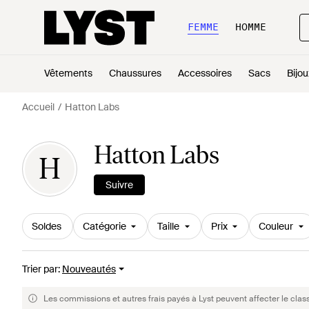
FEMME
HOMME
Vêtements
Chaussures
Accessoires
Sacs
Bijou
Accueil
Hatton Labs
Hatton Labs
H
Suivre
Soldes
Catégorie
Taille
Prix
Couleur
Trier par
:
Nouveautés
Les commissions et autres frais payés à Lyst peuvent affecter le clas