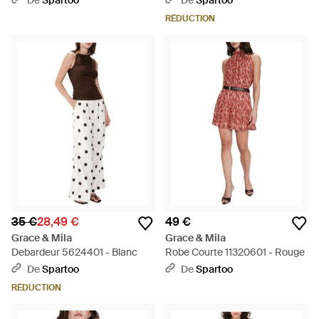
De
Spartoo
De
Spartoo
RÉDUCTION
35 €
28,49 €
49 €
Grace & Mila
Grace & Mila
Debardeur 5624401 - Blanc
Robe Courte 11320601 - Rouge
De
Spartoo
De
Spartoo
RÉDUCTION