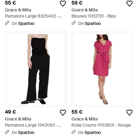
55 €
59 €
Grace & Mila
Grace & Mila
Pantalons Large 8325402 -
Blouses 11312701 - Bleu
Rouge
De
Spartoo
De
Spartoo
49 €
55 €
Grace & Mila
Grace & Mila
Pantalons Large 13431301 -
Robe Courte 11153601 - Rouge
Noir
De
Spartoo
De
Spartoo