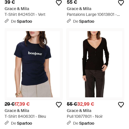
39 €
55 €
Grace & Mila
Grace & Mila
T-Shirt 8424501 - Vert
Pantalons Large 10613801 -
Noir
De
Spartoo
De
Spartoo
29 €
17,39 €
55 €
32,99 €
Grace & Mila
Grace & Mila
T-Shirt 8406301 - Bleu
Pull 10877801 - Noir
De
Spartoo
De
Spartoo