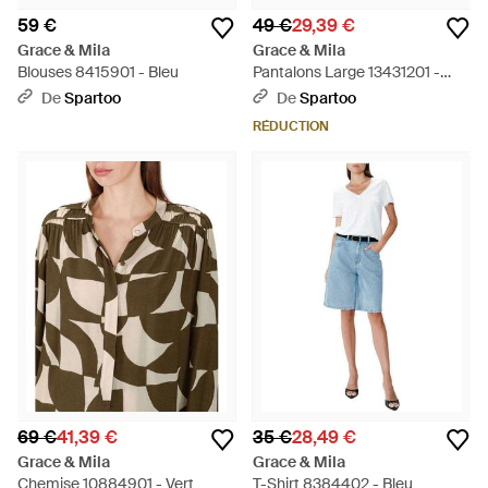
59 €
49 €
29,39 €
Grace & Mila
Grace & Mila
Blouses 8415901 - Bleu
Pantalons Large 13431201 -
Rouge
De
Spartoo
De
Spartoo
RÉDUCTION
69 €
41,39 €
35 €
28,49 €
Grace & Mila
Grace & Mila
Chemise 10884901 - Vert
T-Shirt 8384402 - Bleu