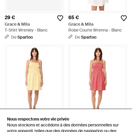
29 €
65 €
Grace & Mila
Grace & Mila
T-Shirt Wrenley - Blanc
Robe Courte Wrenna - Blanc
De
Spartoo
De
Spartoo
Nous respectons votre vie privée
Nous respectons votre vie privée
59 €
59 €
Nous stockons et accédons à des données personnelles sur
Nous stockons et accédons à des données personnelles sur
Grace & Mila
Grace & Mila
votre appareil, telles que des données de navigation ou des
votre appareil, telles que des données de navigation ou des