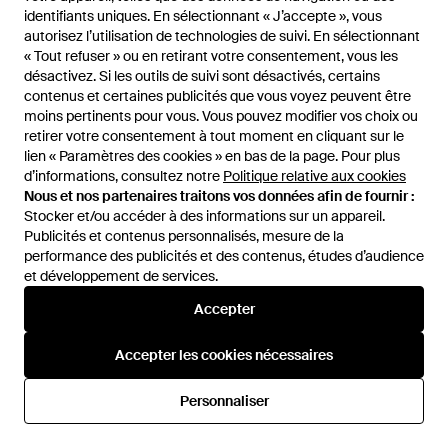
Robe Courte Willa - Jaune
Robe Courte Willa - Rouge
identifiants uniques. En sélectionnant « J’accepte », vous
identifiants uniques. En sélectionnant « J’accepte », vous
De
Spartoo
De
Spartoo
autorisez l’utilisation de technologies de suivi. En sélectionnant
autorisez l’utilisation de technologies de suivi. En sélectionnant
« Tout refuser » ou en retirant votre consentement, vous les
« Tout refuser » ou en retirant votre consentement, vous les
désactivez. Si les outils de suivi sont désactivés, certains
désactivez. Si les outils de suivi sont désactivés, certains
contenus et certaines publicités que vous voyez peuvent être
contenus et certaines publicités que vous voyez peuvent être
moins pertinents pour vous. Vous pouvez modifier vos choix ou
moins pertinents pour vous. Vous pouvez modifier vos choix ou
retirer votre consentement à tout moment en cliquant sur le
retirer votre consentement à tout moment en cliquant sur le
lien « Paramètres des cookies » en bas de la page. Pour plus
lien « Paramètres des cookies » en bas de la page. Pour plus
d’informations, consultez notre
d’informations, consultez notre
Politique relative aux cookies
Politique relative aux cookies
Nous et nos partenaires traitons vos données afin de fournir :
Nous et nos partenaires traitons vos données afin de fournir :
Stocker et/ou accéder à des informations sur un appareil.
Stocker et/ou accéder à des informations sur un appareil.
Publicités et contenus personnalisés, mesure de la
Publicités et contenus personnalisés, mesure de la
performance des publicités et des contenus, études d’audience
performance des publicités et des contenus, études d’audience
et développement de services.
et développement de services.
Accepter
Accepter
29 €
59 €
Grace & Mila
Grace & Mila
Accepter les cookies nécessaires
Accepter les cookies nécessaires
T-shirt WYLO - Blanc
Robe Courte Willa - Bleu
De
Spartoo
De
Spartoo
Personnaliser
Personnaliser