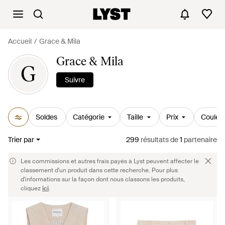
Accueil
Grace & Mila
Grace & Mila
G
Suivre
Soldes
Catégorie
Taille
Prix
Couleu
Trier par
299
résultats
de
1
partenaire
Les commissions et autres frais payés à Lyst peuvent affecter le
classement d'un produit dans cette recherche. Pour plus
d'informations sur la façon dont nous classons les produits,
cliquez
ici
.