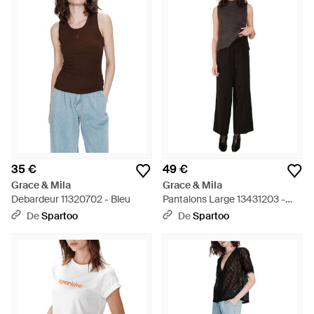
35 €
49 €
Grace & Mila
Grace & Mila
Debardeur 11320702 - Bleu
Pantalons Large 13431203 -
Noir
De
Spartoo
De
Spartoo