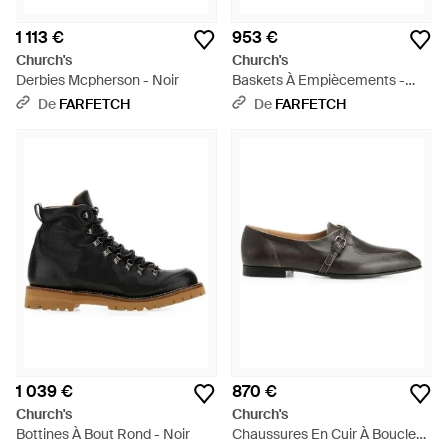
1 113 €
953 €
Church's
Church's
Derbies Mcpherson - Noir
Baskets À Empiècements -
Noir
De
FARFETCH
De
FARFETCH
1 039 €
870 €
Church's
Church's
Bottines À Bout Rond - Noir
Chaussures En Cuir À Boucles