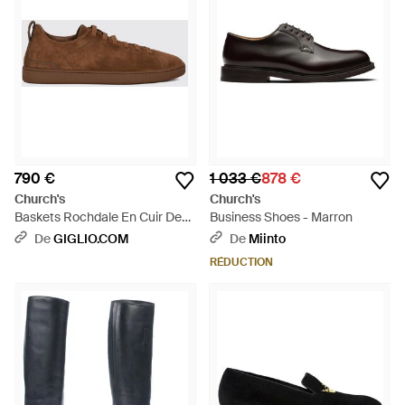
790 €
1 033 €
878 €
Church's
Church's
Baskets Rochdale En Cuir De
Business Shoes - Marron
Veau Suédé Avec Tirant -
De
GIGLIO.COM
De
Miinto
Marron
RÉDUCTION