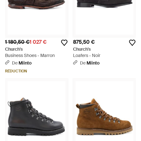
1 180,50 €
1 027 €
875,50 €
Church's
Church's
Business Shoes - Marron
Loafers - Noir
De
Miinto
De
Miinto
RÉDUCTION