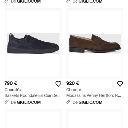
Daim Avec Semelle En
Veau Lisse À Semelle En
De
GIGLIO.COM
De
GIGLIO.COM
Caoutchouc - Marron
Caoutchouc - Noir
790 €
920 €
Church's
Church's
Baskets Rochdale En Cuir De
Mocassins Penny Hertford R
Veau Suédé Avec Tirant - Bleu
2.0 En Veau Velours - Blanc
De
GIGLIO.COM
De
GIGLIO.COM