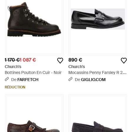
1 170 €
1 087 €
890 €
Church's
Church's
Bottines Poulton En Cuir - Noir
Mocassins Penny Farsley R 2.0
En Cuir Brossé Avec Bout Rond
De
FARFETCH
De
GIGLIO.COM
- Blanc
RÉDUCTION