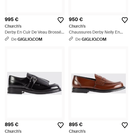
995 €
950 €
Church's
Church's
Derby En Cuir De Veau Brossé
Chaussures Derby Nelly En
À Motif Brogue Et Semelle
Cuir Suédé Avec Bout Rond Et
De
GIGLIO.COM
De
GIGLIO.COM
Crantée - Noir
Semelle En Caoutchouc -
Marron
895 €
895 €
Church's
Church's