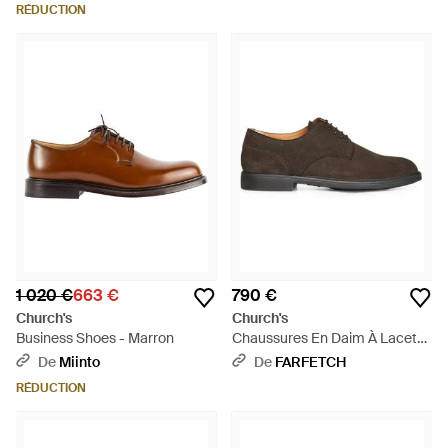
RÉDUCTION
1 020 €
663 €
790 €
Church's
Church's
Business Shoes - Marron
Chaussures En Daim À Lacets
- Marron
De
Miinto
De
FARFETCH
RÉDUCTION