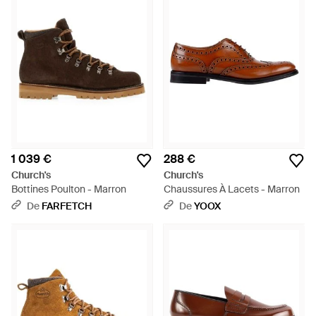
1 039 €
288 €
Church's
Church's
Bottines Poulton - Marron
Chaussures À Lacets - Marron
De
FARFETCH
De
YOOX