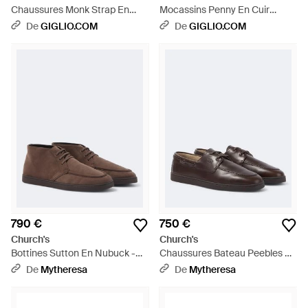
Chaussures Monk Strap En
Mocassins Penny En Cuir
Cuir De Veau Brossé Avec
Brossé Avec Semelle En Cuir Et
De
GIGLIO.COM
De
GIGLIO.COM
Franges - Blanc
Caoutchouc - Marron
790 €
750 €
Church's
Church's
Bottines Sutton En Nubuck -
Chaussures Bateau Peebles En
Marron
Cuir - Marron
De
Mytheresa
De
Mytheresa