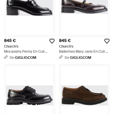
845 €
845 €
Church's
Church's
Mocassins Penny En Cuir
Ballerines Mary Jane En Cuir
Brossé Avec Barrette - Noir
Brossé À Motif Brogue - Blanc
De
GIGLIO.COM
De
GIGLIO.COM