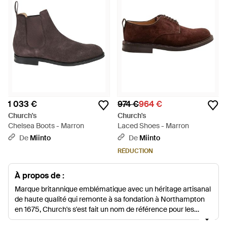
1 033 €
974 €
964 €
Church's
Church's
Chelsea Boots - Marron
Laced Shoes - Marron
De
Miinto
De
Miinto
RÉDUCTION
À propos de :
Marque britannique emblématique avec un héritage artisanal
de haute qualité qui remonte à sa fondation à Northampton
en 1675, Church's s'est fait un nom de référence pour les
chaussures expertes pour hommes et femmes.