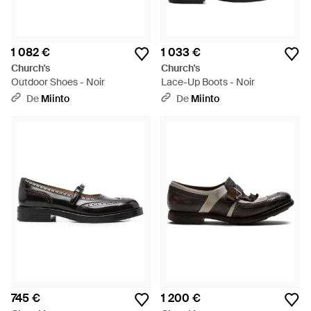
1 082 €
1 033 €
Church's
Church's
Outdoor Shoes - Noir
Lace-Up Boots - Noir
De
Miinto
De
Miinto
745 €
1 200 €