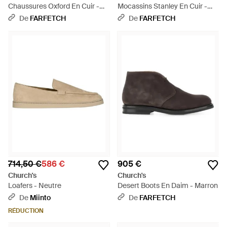
Chaussures Oxford En Cuir -
Mocassins Stanley En Cuir -
Bleu
Blanc
De
FARFETCH
De
FARFETCH
714,50 €
586 €
905 €
Church's
Church's
Loafers - Neutre
Desert Boots En Daim - Marron
De
Miinto
De
FARFETCH
RÉDUCTION