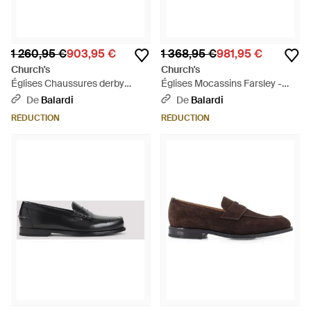
1 260,95 €
903,95 €
1 368,95 €
981,95 €
Church's
Church's
Églises Chaussures derby
Églises Mocassins Farsley -
Redruth - Noir
Noir
De
Balardi
De
Balardi
RÉDUCTION
RÉDUCTION