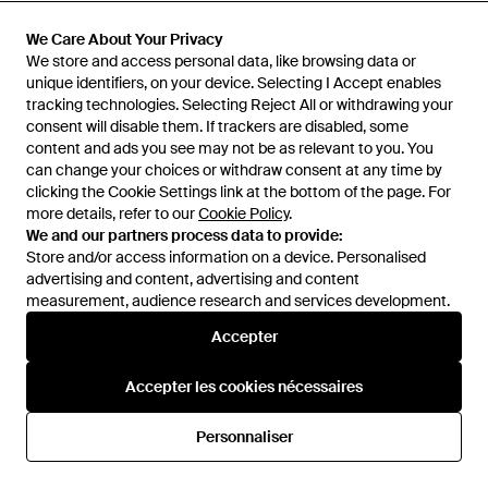
Noir
De
FARFETCH
De
FARFETCH
We Care About Your Privacy
We Care About Your Privacy
We store and access personal data, like browsing data or
We store and access personal data, like browsing data or
unique identifiers, on your device. Selecting I Accept enables
unique identifiers, on your device. Selecting I Accept enables
tracking technologies. Selecting Reject All or withdrawing your
tracking technologies. Selecting Reject All or withdrawing your
consent will disable them. If trackers are disabled, some
consent will disable them. If trackers are disabled, some
content and ads you see may not be as relevant to you. You
content and ads you see may not be as relevant to you. You
can change your choices or withdraw consent at any time by
can change your choices or withdraw consent at any time by
clicking the Cookie Settings link at the bottom of the page. For
clicking the Cookie Settings link at the bottom of the page. For
more details, refer to our
more details, refer to our
Cookie Policy
Cookie Policy
.
.
We and our partners process data to provide:
We and our partners process data to provide:
Store and/or access information on a device. Personalised
Store and/or access information on a device. Personalised
advertising and content, advertising and content
advertising and content, advertising and content
measurement, audience research and services development.
measurement, audience research and services development.
1 250 €
777 €
Accepter
Accepter
Church's
Church's
Bottines Peyton À Bout Rond -
Baskets Peebles À Design À
Accepter les cookies nécessaires
Accepter les cookies nécessaires
Noir
Enfiler - Noir
De
FARFETCH
De
FARFETCH
Personnaliser
Personnaliser