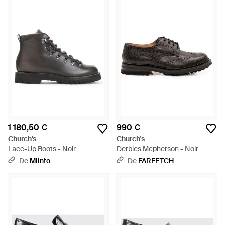
1 180,50 €
990 €
Church's
Church's
Lace-Up Boots - Noir
Derbies Mcpherson - Noir
De
Miinto
De
FARFETCH