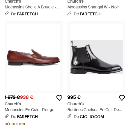
Church's
Church's
Mocassins Sheila À Boucle -
Mocassins Shangai W - Noir
Noir
De
FARFETCH
De
FARFETCH
1 872 €
938 €
995 €
Church's
Church's
Mocassins En Cuir - Rouge
Bottines Chelsea En Cuir De
Veau Brossé Avec Un Bout
De
FARFETCH
De
GIGLIO.COM
Rond - Noir
RÉDUCTION