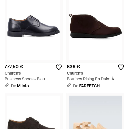
777,50 €
836 €
Church's
Church's
Business Shoes - Bleu
Bottines Rising En Daim À
Lacets - Marron
De
Miinto
De
FARFETCH