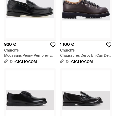
920 €
1 100 €
Church's
Church's
Mocassins Penny Pembrey En
Chaussures Derby En Cuir De
Cuir Brossé Avec Barrette -
Veau Avec Semelle Crantée En
De
GIGLIO.COM
De
GIGLIO.COM
Blanc
Gomme - Marron