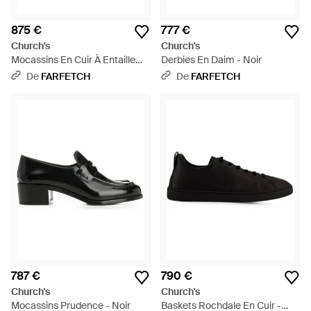
875 €
777 €
Church's
Church's
Mocassins En Cuir À Entaille
Derbies En Daim - Noir
Penny - Noir
De
FARFETCH
De
FARFETCH
787 €
790 €
Church's
Church's
Mocassins Prudence - Noir
Baskets Rochdale En Cuir -