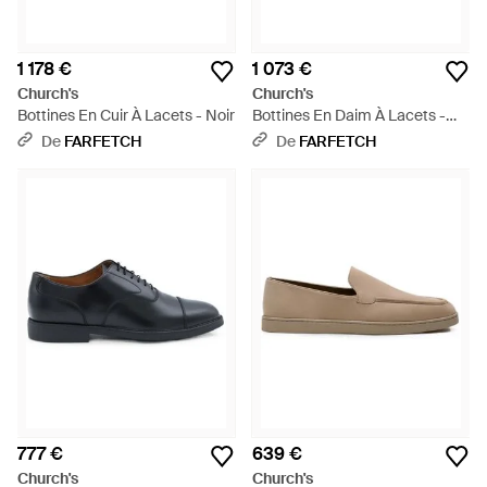
1 178 €
1 073 €
Church's
Church's
Bottines En Cuir À Lacets - Noir
Bottines En Daim À Lacets -
Marron
De
FARFETCH
De
FARFETCH
777 €
639 €
Church's
Church's