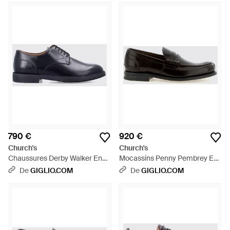
790 €
920 €
Church's
Church's
Chaussures Derby Walker En
Mocassins Penny Pembrey En
Cuir De Veau Lisse À Semelle
Cuir Brossé Avec Barrette -
De
GIGLIO.COM
De
GIGLIO.COM
En Gomme - Bleu
Blanc