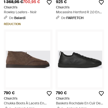
1 368,95 €
700,95 €
925 €
Church's
Church's
Rowley Loafers - Noir
Mocassins Hertford R 2.0 En
Daim - Marron
De
Balardi
De
FARFETCH
RÉDUCTION
790 €
790 €
Church's
Church's
Chukka Boots À Lacets En
Baskets Rochdale En Cuir De