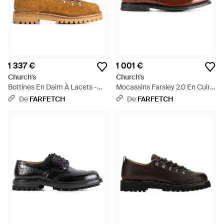
1 337 €
1 001 €
Church's
Church's
Bottines En Daim À Lacets -
Mocassins Farsley 2.0 En Cuir -
Marron
Marron
De
FARFETCH
De
FARFETCH