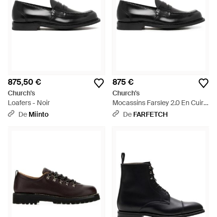
875,50 €
875 €
Church's
Church's
Loafers - Noir
Mocassins Farsley 2.0 En Cuir -
Noir
De
Miinto
De
FARFETCH