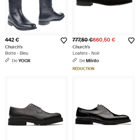
442 €
777,50 €
660,50 €
Church's
Church's
Botte - Bleu
Loafers - Noir
De
YOOX
De
Miinto
RÉDUCTION