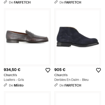
Sienna - Gris
De
FARFETCH
De
FARFETCH
934,50 €
905 €
Church's
Church's
Loafers - Gris
Derbies En Daim - Bleu
De
Miinto
De
FARFETCH