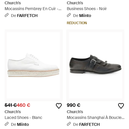
Church's
Church's
Mocassins Pembrey En Cuir -
Business Shoes - Noir
Noir
De
FARFETCH
De
Miinto
RÉDUCTION
541 €
460 €
990 €
Church's
Church's
Laced Shoes - Blanc
Mocassins Shanghai À Boucle -
Gris
De
Miinto
De
FARFETCH